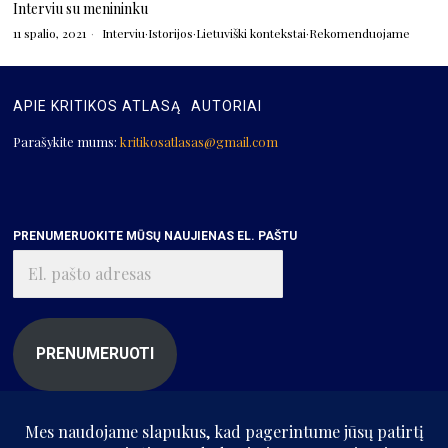
Interviu su menininku
11 spalio, 2021
Interviu
·
Istorijos
·
Lietuviški kontekstai
·
Rekomenduojame
APIE KRITIKOS ATLASĄ
AUTORIAI
Parašykite mums:
kritikosatlasas@gmail.com
PRENUMERUOKITE MŪSŲ NAUJIENAS EL. PAŠTU
El.
pašto
adresas
PRENUMERUOTI