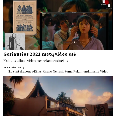
Geriausios 2022 metų video esė
Kritikos atlaso video esė rekomendacijos
21 sausio, 2023
Hic sunt dracones
·
Kinas
·
Kišenė
·
Mėnesio tema
·
Rekomenduojame
·
Video