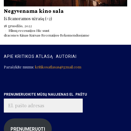
Negyvenama kino sala
Iš Scanoramos užrašų (#2)
18 gruodžio, 2022
Filmų recenzijos
·
Hic sunt
dracones
·
Kinas
·
Kursas
·
Recenzijos
·
Rekomenduojame
APIE KRITIKOS ATLASĄ
AUTORIAI
Parašykite mums:
kritikosatlasas@gmail.com
PRENUMERUOKITE MŪSŲ NAUJIENAS EL. PAŠTU
El.
pašto
adresas
PRENUMERUOTI