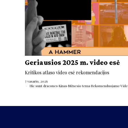
Geriausios 2025 m. video esė
Kritikos atlaso video esė rekomendacijos
7 vasario, 2026
Hic sunt dracones
·
Kinas
·
Mėnesio tema
·
Rekomenduojame
·
Vide