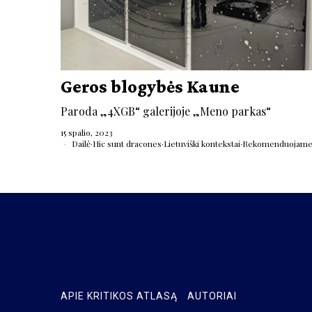
Geros blogybės Kaune
Paroda „4XGB“ galerijoje „Meno parkas“
15 spalio, 2023
Dailė
·
Hic sunt dracones
·
Lietuviški kontekstai
·
Rekomenduojam
APIE KRITIKOS ATLASĄ
AUTORIAI