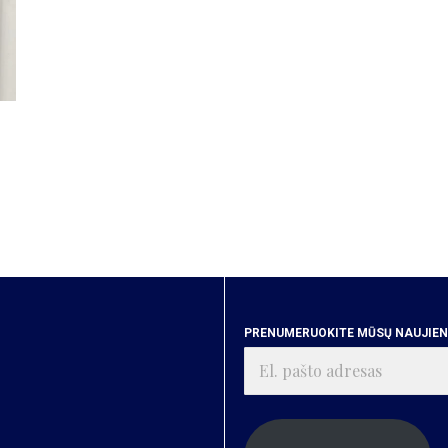
e
PRENUMERUOKITE MŪSŲ NAUJIENA
El.
pašto
adresas