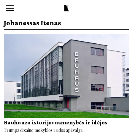
Johanessas Itenas
Bauhauzo istorija: asmenybės ir idėjos
Trumpa dizaino mokyklos raidos apžvalga