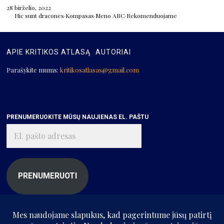
28 birželio, 2022
Hic sunt dracones
·
Kompasas
·
Meno ABC
·
Rekomenduojame
APIE KRITIKOS ATLASĄ
AUTORIAI
Parašykite mums:
kritikosatlasas@gmail.com
PRENUMERUOKITE MŪSŲ NAUJIENAS EL. PAŠTU
El.
pašto
adresas
PRENUMERUOTI