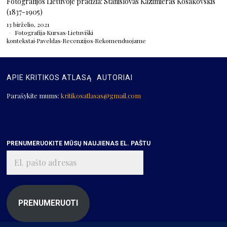
Fotografijos Lietuvoje pradžia: Stanislovas Kazimieras Kosakovskis
(1837-1905)
13 birželio, 2021
Fotografija
·
Kursas
·
Lietuviški
kontekstai
·
Paveldas
·
Recenzijos
·
Rekomenduojame
APIE KRITIKOS ATLASĄ
AUTORIAI
Parašykite mums:
kritikosatlasas@gmail.com
PRENUMERUOKITE MŪSŲ NAUJIENAS EL. PAŠTU
El.
pašto
adresas
PRENUMERUOTI