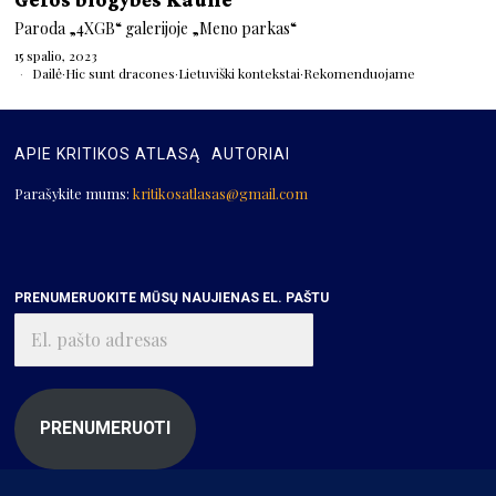
Paroda „4XGB“ galerijoje „Meno parkas“
15 spalio, 2023
Dailė
·
Hic sunt dracones
·
Lietuviški kontekstai
·
Rekomenduojame
APIE KRITIKOS ATLASĄ
AUTORIAI
Parašykite mums:
kritikosatlasas@gmail.com
PRENUMERUOKITE MŪSŲ NAUJIENAS EL. PAŠTU
El.
pašto
adresas
PRENUMERUOTI