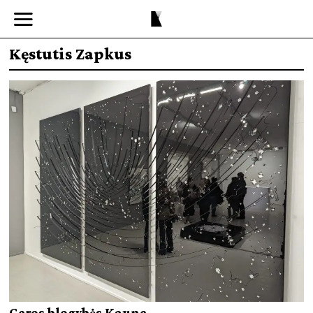
Kęstutis Zapkus
Geros blogybės Kaune