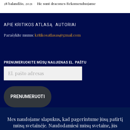
28 balandžio, 2021
Hic sunt dracones
·
Rekomenduojame
APIE KRITIKOS ATLASĄ
AUTORIAI
Parašykite mums:
kritikosatlasas@gmail.com
PRENUMERUOKITE MŪSŲ NAUJIENAS EL. PAŠTU
El.
pašto
adresas
PRENUMERUOTI