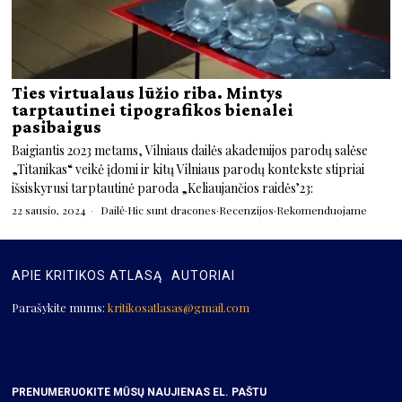
Ties virtualaus lūžio riba. Mintys
tarptautinei tipografikos bienalei
pasibaigus
Baigiantis 2023 metams, Vilniaus dailės akademijos parodų salėse
„Titanikas“ veikė įdomi ir kitų Vilniaus parodų kontekste stipriai
išsiskyrusi tarptautinė paroda „Keliaujančios raidės’23:
22 sausio, 2024
Dailė
·
Hic sunt dracones
·
Recenzijos
·
Rekomenduojame
APIE KRITIKOS ATLASĄ
AUTORIAI
Parašykite mums:
kritikosatlasas@gmail.com
PRENUMERUOKITE MŪSŲ NAUJIENAS EL. PAŠTU