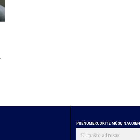
,
PRENUMERUOKITE MŪSŲ NAUJIENA
El.
pašto