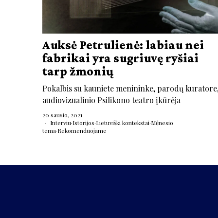
Auksė Petrulienė: labiau nei
fabrikai yra sugriuvę ryšiai
tarp žmonių
Pokalbis su kauniete menininke, parodų kuratore
audiovizualinio Psilikono teatro įkūrėja
20 sausio, 2021
Interviu
·
Istorijos
·
Lietuviški kontekstai
·
Mėnesio
tema
·
Rekomenduojame