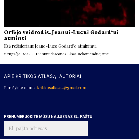
Orfėjo veidrodis. Jeanui-Lucui Godard‘ui
atminti
Esė režisieriaus Jeano-Luco Godard'o atminimui.
11 rugsėjo, 2024
Hic sunt dracones
·
Kinas
·
Rekomenduojame
APIE KRITIKOS ATLASĄ
AUTORIAI
Parašykite mums:
kritikosatlasas@gmail.com
PRENUMERUOKITE MŪSŲ NAUJIENAS EL. PAŠTU
El.
pašto
adresas