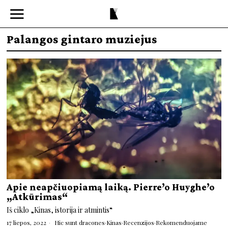
Palangos gintaro muziejus
Apie neapčiuopiamą laiką. Pierre’o Huyghe’o
„Atkūrimas“
Iš ciklo „Kinas, istorija ir atmintis“
17 liepos, 2022
Hic sunt dracones
·
Kinas
·
Recenzijos
·
Rekomenduojame