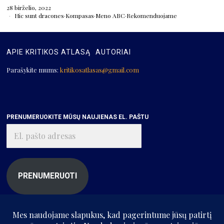
28 birželio, 2022
Hic sunt dracones
·
Kompasas
·
Meno ABC
·
Rekomenduojame
APIE KRITIKOS ATLASĄ
AUTORIAI
Parašykite mums:
kritikosatlasas@gmail.com
PRENUMERUOKITE MŪSŲ NAUJIENAS EL. PAŠTU
El.
pašto
adresas
PRENUMERUOTI