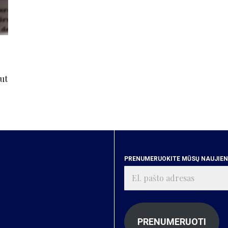
ut
PRENUMERUOKITE MŪSŲ NAUJIENA
El.
pašto
adresas
PRENUMERUOTI