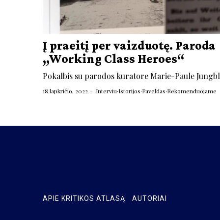
Į praeitį per vaizduotę. Paroda
„Working Class Heroes“
Pokalbis su parodos kuratore Marie-Paule Jungbl
18 lapkričio, 2022
Interviu
·
Istorijos
·
Paveldas
·
Rekomenduojame
APIE KRITIKOS ATLASĄ
AUTORIAI