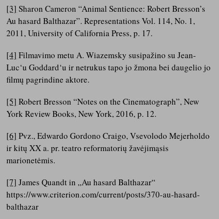
[3]
Sharon Cameron “Animal Sentience: Robert Bresson’s
Au hasard Balthazar”. Representations Vol. 114, No. 1,
2011, University of California Press, p. 17.
[4]
Filmavimo metu A. Wiazemsky susipažino su Jean-
Luc‘u Goddard‘u ir netrukus tapo jo žmona bei daugelio jo
filmų pagrindine aktore.
[5]
Robert Bresson “Notes on the Cinematograph”, New
York Review Books, New York, 2016, p. 12.
[6]
Pvz., Edwardo Gordono Craigo, Vsevolodo Mejerholdo
ir kitų XX a. pr. teatro reformatorių žavėjimąsis
marionetėmis.
[7]
James Quandt in „Au hasard Balthazar“
https://www.criterion.com/current/posts/370-au-hasard-
balthazar