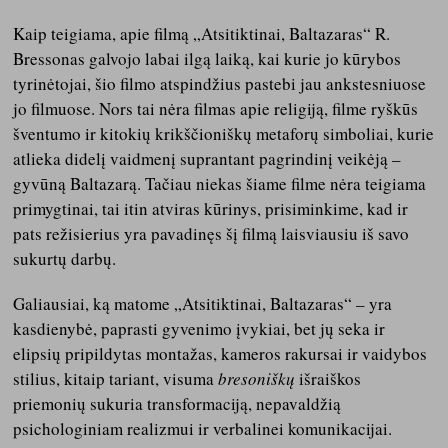
Kaip teigiama, apie filmą „Atsitiktinai, Baltazaras“ R.
Bressonas galvojo labai ilgą laiką, kai kurie jo kūrybos
tyrinėtojai, šio filmo atspindžius pastebi jau ankstesniuose
jo filmuose. Nors tai nėra filmas apie religiją, filme ryškūs
šventumo ir kitokių krikščioniškų metaforų simboliai, kurie
atlieka didelį vaidmenį suprantant pagrindinį veikėją –
gyvūną Baltazarą. Tačiau niekas šiame filme nėra teigiama
primygtinai, tai itin atviras kūrinys, prisiminkime, kad ir
pats režisierius yra pavadinęs šį filmą laisviausiu iš savo
sukurtų darbų.
Galiausiai, ką matome „Atsitiktinai, Baltazaras“ – yra
kasdienybė, paprasti gyvenimo įvykiai, bet jų seka ir
elipsių pripildytas montažas, kameros rakursai ir vaidybos
stilius, kitaip tariant, visuma
bresoniškų
išraiškos
priemonių sukuria transformaciją, nepavaldžią
psichologiniam realizmui ir verbalinei komunikacijai.