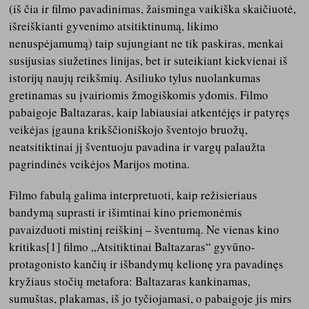
(iš čia ir filmo pavadinimas, žaisminga vaikiška skaičiuotė,
išreiškianti gyvenimo atsitiktinumą, likimo
nenuspėjamumą) taip sujungiant ne tik paskiras, menkai
susijusias siužetines linijas, bet ir suteikiant kiekvienai iš
istorijų naujų reikšmių. Asiliuko tylus nuolankumas
gretinamas su įvairiomis žmogiškomis ydomis. Filmo
pabaigoje Baltazaras, kaip labiausiai atkentėjęs ir patyręs
veikėjas įgauna krikščioniškojo šventojo bruožų,
neatsitiktinai jį šventuoju pavadina ir vargų palaužta
pagrindinės veikėjos Marijos motina.
Filmo fabulą galima interpretuoti, kaip režisieriaus
bandymą suprasti ir išimtinai kino priemonėmis
pavaizduoti mistinį reiškinį – šventumą. Ne vienas kino
kritikas[1] filmo „Atsitiktinai Baltazaras“ gyvūno-
protagonisto kančių ir išbandymų kelionę yra pavadinęs
kryžiaus stočių metafora: Baltazaras kankinamas,
sumuštas, plakamas, iš jo tyčiojamasi, o pabaigoje jis mirs