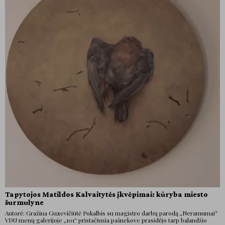
Tapytojos Matildos Kalvaitytės įkvėpimai: kūryba miesto
šurmulyne
Autorė: Gražina Guzevičiūtė Pokalbis su magistro darbų parodą „Neramumai“
VDU menų galerijoje „101“ pristačiusia pašnekove prasidėjo tarp balandžio