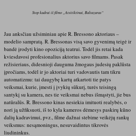
Stop kadrai iš filmo „Atsitiktinai, Baltazaras“
Jau anksčiau užsiminiau apie R. Bressono aktoriaus –
modelio sampratą. R. Bressonas visą savo gyvenimą teigė ir
bandė įrodyti kino opoziciją teatrui. Todėl jis retai kada
kviesdavosi profesionalius aktorius savo filmams. Pasak
režisieriaus, didesnioji dauguma žmogaus judesių paklūsta
įpročiams, todėl ir jo aktoriai turi vadovautis tam tikru
automatizmu: tai daugybę kartų atkartoti tie patys
veiksmai, kurie, įmesti į įvykių sūkurį, turės teisingą
santykį su kamera, nes tie veiksmai nebus išmąstyti, jie bus
natūralūs. R. Bressono kinas nesiekia imituoti realybės, o
nori ją užfiksuoti, iš to kyla kameros dėmesys paskirų kūno
dalių kadravimui, pvz., filme dažnai stebime veikėjų rankų
veiksmus: nesąmoningus, nesuvaidintus tikrovės
liudininkus.