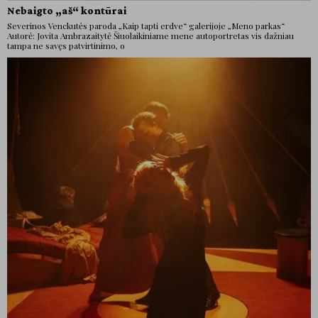
Nebaigto „aš“ kontūrai
Severinos Venckutės paroda „Kaip tapti erdve“ galerijoje „Meno parkas“
Autorė: Jovita Ambrazaitytė Šiuolaikiniame mene autoportretas vis dažniau
tampa ne savęs patvirtinimo, o