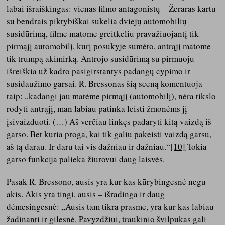
labai išraiškingas: vienas filmo antagonistų – Žeraras kartu
su bendrais piktybiškai sukelia dviejų automobilių
susidūrimą, filme matome greitkeliu pravažiuojantį tik
pirmąjį automobilį, kurį posūkyje sumėto, antrąjį matome
tik trumpą akimirką. Antrojo susidūrimą su pirmuoju
išreiškia už kadro pasigirstantys padangų cypimo ir
susidaužimo garsai. R. Bressonas šią sceną komentuoja
taip: „kadangi jau matėme pirmąjį (automobilį), nėra tikslo
rodyti antrąjį, man labiau patinka leisti žmonėms jį
įsivaizduoti. (…) Aš verčiau linkęs padaryti kitą vaizdą iš
garso. Bet kuria proga, kai tik galiu pakeisti vaizdą garsu,
aš tą darau. Ir daru tai vis dažniau ir dažniau.“
[10]
Tokia
garso funkcija palieka žiūrovui daug laisvės.
Pasak R. Bressono, ausis yra kur kas kūrybingesnė negu
akis. Akis yra tingi, ausis – išradinga ir daug
dėmesingesnė: „Ausis tam tikra prasme, yra kur kas labiau
žadinanti ir gilesnė. Pavyzdžiui, traukinio švilpukas gali