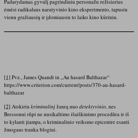
Padarydamas gyvulį pagrindiniu personažu režisierius
ėmėsi radikalaus naratyvinio kino eksperimento, tapusiu
vienu gražiausių ir įdomiausiu to laiko kino kūriniu.
[1]
Pvz., James Quandt in „Au hasard Balthazar“
https://www.criterion.com/current/posts/370-au-hasard-
balthazar
[2]
Atskiriu
kriminalinį
žanrą nuo
detektyvinio,
nes
Bressonui rūpi ne nusikaltimo išaiškinimo procedūra ir iš
to kylanti įtampa, o kriminalinio veiksmo epicentre esanti
žmogaus trauka blogiui.