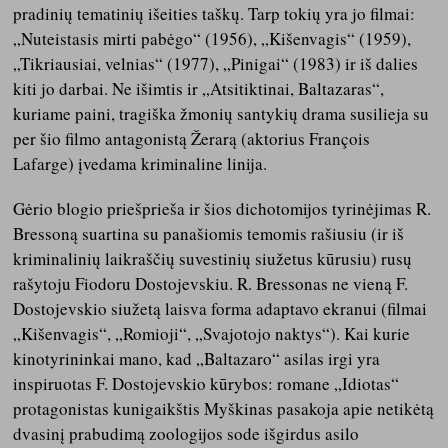
pradinių tematinių išeities taškų. Tarp tokių yra jo filmai:
„Nuteistasis mirti pabėgo“ (1956), „Kišenvagis“ (1959),
„Tikriausiai, velnias“ (1977), „Pinigai“ (1983) ir iš dalies
kiti jo darbai. Ne išimtis ir „Atsitiktinai, Baltazaras“,
kuriame paini, tragiška žmonių santykių drama susilieja su
per šio filmo antagonistą Žerarą (aktorius François
Lafarge) įvedama kriminaline linija.
Gėrio blogio priešprieša ir šios dichotomijos tyrinėjimas R.
Bressoną suartina su panašiomis temomis rašiusiu (ir iš
kriminalinių laikraščių suvestinių siužetus kūrusiu) rusų
rašytoju Fiodoru Dostojevskiu. R. Bressonas ne vieną F.
Dostojevskio siužetą laisva forma adaptavo ekranui (filmai
„Kišenvagis“, „Romioji“, „Svajotojo naktys“). Kai kurie
kinotyrininkai mano, kad „Baltazaro“ asilas irgi yra
inspiruotas F. Dostojevskio kūrybos: romane „Idiotas“
protagonistas kunigaikštis Myškinas pasakoja apie netikėtą
dvasinį prabudimą zoologijos sode išgirdus asilo