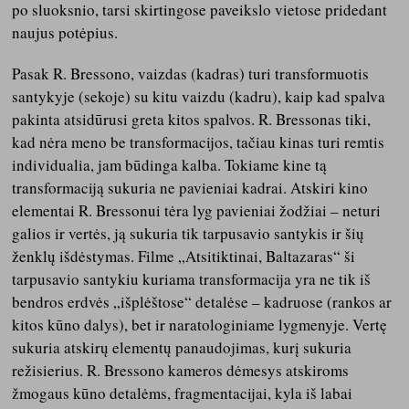
po sluoksnio, tarsi skirtingose paveikslo vietose pridedant
naujus potėpius.
Pasak R. Bressono, vaizdas (kadras) turi transformuotis
santykyje (sekoje) su kitu vaizdu (kadru), kaip kad spalva
pakinta atsidūrusi greta kitos spalvos. R. Bressonas tiki,
kad nėra meno be transformacijos, tačiau kinas turi remtis
individualia, jam būdinga kalba. Tokiame kine tą
transformaciją sukuria ne pavieniai kadrai. Atskiri kino
elementai R. Bressonui tėra lyg pavieniai žodžiai – neturi
galios ir vertės, ją sukuria tik tarpusavio santykis ir šių
ženklų išdėstymas. Filme „Atsitiktinai, Baltazaras“ ši
tarpusavio santykiu kuriama transformacija yra ne tik iš
bendros erdvės „išplėštose“ detalėse – kadruose (rankos ar
kitos kūno dalys), bet ir naratologiniame lygmenyje. Vertę
sukuria atskirų elementų panaudojimas, kurį sukuria
režisierius. R. Bressono kameros dėmesys atskiroms
žmogaus kūno detalėms, fragmentacijai, kyla iš labai