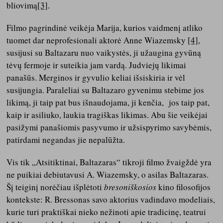
bliovimą
[3]
.
Filmo pagrindinė veikėja Marija, kurios vaidmenį atliko
tuomet dar neprofesionali aktorė Anne Wiazemsky
[4]
,
susijusi su Baltazaru nuo vaikystės, ji užaugina gyvūną
tėvų fermoje ir suteikia jam vardą. Judviejų likimai
panašūs. Merginos ir gyvulio keliai išsiskiria ir vėl
susijungia. Paraleliai su Baltazaro gyvenimu stebime jos
likimą, ji taip pat bus išnaudojama, ji kenčia, jos taip pat,
kaip ir asiliuko, laukia tragiškas likimas. Abu šie veikėjai
pasižymi panašiomis pasyvumo ir užsispyrimo savybėmis,
patirdami negandas jie nepalūžta.
Vis tik „Atsitiktinai, Baltazaras“ tikroji filmo žvaigždė yra
ne puikiai debiutavusi A. Wiazemsky, o asilas Baltazaras.
Šį teiginį norėčiau išplėtoti
bresoniškosios
kino filosofijos
kontekste: R. Bressonas savo aktorius vadindavo modeliais,
kurie turi praktiškai nieko nežinoti apie tradicinę, teatrui