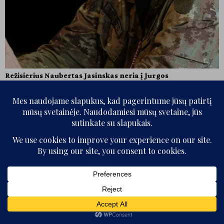
Režisierius Naubertas Jasinskas neria į Jurgos
Ivanauskaitės pasaulį
SIŪLOMI ĮRAŠAI
NKDT informacija Jaunosios kartos režisierius Naubertas Jasinskas, savo
kūryboje ieškantis naujo santykio su lietuvių literatūros, kultūros ir istoriniu
Tylos būsena po lietaus
paveldu, gegužės pabaigoje pakvies
Apie Agnės Jonkutės parodą
„Judanti Žemė yra vanduo“
Autorė: Jovita
Apie parodą „Judanti
Žemė yra vanduo“
Autorė: Agnė Jonkutė
Menininkė Agnė Jonkutė apie
savo parodą „Judanti