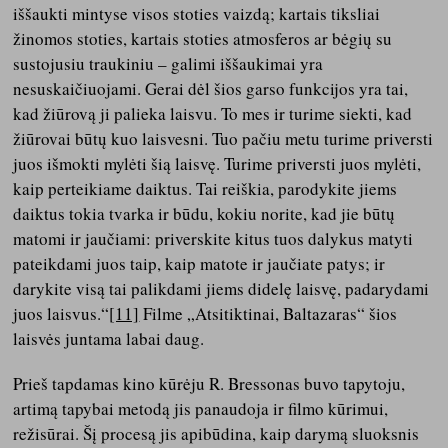
iššaukti mintyse visos stoties vaizdą; kartais tiksliai
žinomos stoties, kartais stoties atmosferos ar bėgių su
sustojusiu traukiniu – galimi iššaukimai yra
nesuskaičiuojami. Gerai dėl šios garso funkcijos yra tai,
kad žiūrovą ji palieka laisvu. To mes ir turime siekti, kad
žiūrovai būtų kuo laisvesni. Tuo pačiu metu turime priversti
juos išmokti mylėti šią laisvę. Turime priversti juos mylėti,
kaip perteikiame daiktus. Tai reiškia, parodykite jiems
daiktus tokia tvarka ir būdu, kokiu norite, kad jie būtų
matomi ir jaučiami: priverskite kitus tuos dalykus matyti
pateikdami juos taip, kaip matote ir jaučiate patys; ir
darykite visą tai palikdami jiems didelę laisvę, padarydami
juos laisvus.“
[11]
Filme „Atsitiktinai, Baltazaras“ šios
laisvės juntama labai daug.
Prieš tapdamas kino kūrėju R. Bressonas buvo tapytoju,
artimą tapybai metodą jis panaudoja ir filmo kūrimui,
režisūrai. Šį procesą jis apibūdina, kaip darymą sluoksnis