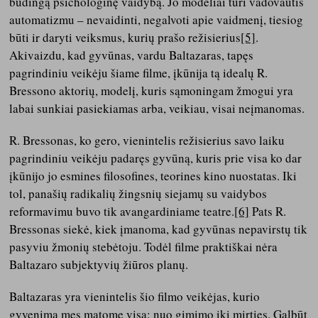
būdingą psichologinę vaidybą. Jo modeliai turi vadovautis
automatizmu – nevaidinti, negalvoti apie vaidmenį, tiesiog
būti ir daryti veiksmus, kurių prašo režisierius
[5]
.
Akivaizdu, kad gyvūnas, vardu Baltazaras, tapęs
pagrindiniu veikėju šiame filme, įkūnija tą idealų R.
Bressono aktorių, modelį, kuris sąmoningam žmogui yra
labai sunkiai pasiekiamas arba, veikiau, visai neįmanomas.
R. Bressonas, ko gero, vienintelis režisierius savo laiku
pagrindiniu veikėju padaręs gyvūną, kuris prie visa ko dar
įkūnijo jo esmines filosofines, teorines kino nuostatas. Iki
tol, panašių radikalių žingsnių siejamų su vaidybos
reformavimu buvo tik avangardiniame teatre.
[6]
Pats R.
Bressonas siekė, kiek įmanoma, kad gyvūnas nepavirstų tik
pasyviu žmonių stebėtoju. Todėl filme praktiškai nėra
Baltazaro subjektyvių žiūros planų.
Baltazaras yra vienintelis šio filmo veikėjas, kurio
gyvenimą mes matome visą: nuo gimimo iki mirties. Galbūt