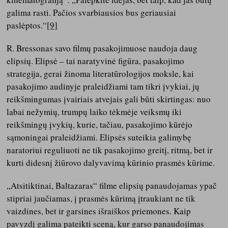
galima rasti. Pačios svarbiausios bus geriausiai
paslėptos.“
[9]
R. Bressonas savo filmų pasakojimuose naudoja daug
elipsių. Elipsė – tai naratyvinė figūra, pasakojimo
strategija, gerai žinoma literatūrologijos moksle, kai
pasakojimo audinyje praleidžiami tam tikri įvykiai, jų
reikšmingumas įvairiais atvejais gali būti skirtingas: nuo
labai nežymių, trumpų laiko tėkmėje veiksmų iki
reikšmingų įvykių, kurie, tačiau, pasakojimo kūrėjo
sąmoningai praleidžiami. Elipsės suteikia galimybę
naratoriui reguliuoti ne tik pasakojimo greitį, ritmą, bet ir
kurti didesnį žiūrovo dalyvavimą kūrinio prasmės kūrime.
„Atsitiktinai, Baltazaras“ filme elipsių panaudojamas ypač
stipriai jaučiamas, į prasmės kūrimą įtraukiant ne tik
vaizdines, bet ir garsines išraiškos priemones. Kaip
pavyzdį galima pateikti sceną, kur garso panaudojimas