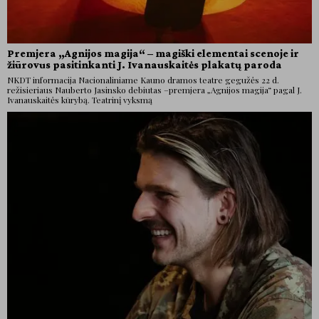
Premjera „Agnijos magija“ – magiški elementai scenoje ir
žiūrovus pasitinkanti J. Ivanauskaitės plakatų paroda
NKDT informacija Nacionaliniame Kauno dramos teatre gegužės 22 d.
režisieriaus Nauberto Jasinsko debiutas –premjera „Agnijos magija“ pagal J.
Ivanauskaitės kūrybą. Teatrinį vyksmą