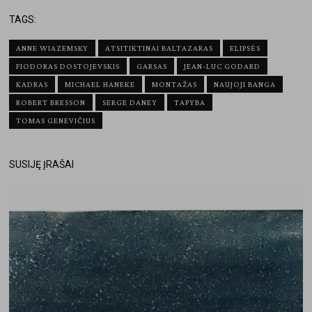
TAGS:
ANNE WIAZEMSKY
ATSITIKTINAI BALTAZARAS
ELIPSĖS
FIODORAS DOSTOJEVSKIS
GARSAS
JEAN-LUC GODARD
KADRAS
MICHAEL HANEKE
MONTAŽAS
NAUJOJI BANGA
ROBERT BRESSON
SERGE DANEY
TAPYBA
TOMAS GENEVIČIUS
SUSIJĘ ĮRAŠAI