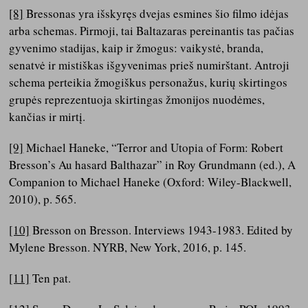
[8]
Bressonas yra išskyręs dvejas esmines šio filmo idėjas
arba schemas. Pirmoji, tai Baltazaras pereinantis tas pačias
gyvenimo stadijas, kaip ir žmogus: vaikystė, branda,
senatvė ir mistiškas išgyvenimas prieš numirštant. Antroji
schema perteikia žmogiškus personažus, kurių skirtingos
grupės reprezentuoja skirtingas žmonijos nuodėmes,
kančias ir mirtį.
[9]
Michael Haneke, “Terror and Utopia of Form: Robert
Bresson’s Au hasard Balthazar” in Roy Grundmann (ed.), A
Companion to Michael Haneke (Oxford: Wiley-Blackwell,
2010), p. 565.
[10]
Bresson on Bresson. Interviews 1943-1983. Edited by
Mylene Bresson. NYRB, New York, 2016, p. 145.
[11]
Ten pat.