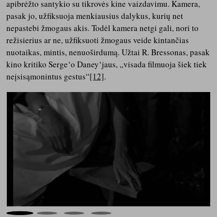
apibrėžto santykio su tikrovės kine vaizdavimu. Kamera,
pasak jo, užfiksuoja menkiausius dalykus, kurių net
nepastebi žmogaus akis. Todėl kamera netgi gali, nori to
režisierius ar ne, užfiksuoti žmogaus veide kintančias
nuotaikas, mintis, nenuoširdumą. Užtai R. Bressonas, pasak
kino kritiko Serge‘o Daney‘jaus, „visada filmuoja šiek tiek
neįsisąmonintus gestus“
[12]
.