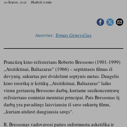
30 liepos, 2021
Skaityti 9 min
Autorius:
Tomas Genevičiu
s
Prancūzų kino režisieriaus Roberto Bressono (1901-1999)
„Atsitiktinai, Baltazaras“ (1966) – septintasis filmas iš
devynių, sukurtas per dvidešimt septynis metus. Daugelis
kino istorikų ir kritikų „Atsitiktinai, Baltazaras“ laiko
vienu geriausių Bressono darbų, kuriame susikoncentravę
režisieriaus esminiai meniniai principai. Pats Bressonas šį
darbą yra pavadinęs laisviausiu iš savo sukurtų filmu,
„kuriam atidavė daugiausia savęs“.
R. Bressonas vadovavosi paties suformuota asketiška ir