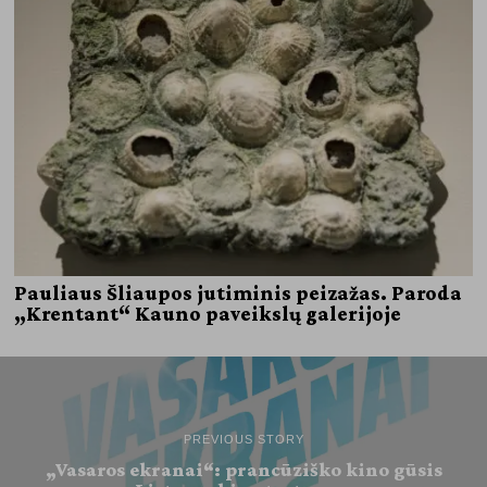
Pauliaus Šliaupos jutiminis peizažas. Paroda
„Krentant“ Kauno paveikslų galerijoje
PREVIOUS STORY
„Vasaros ekranai“: prancūziško kino gūsis