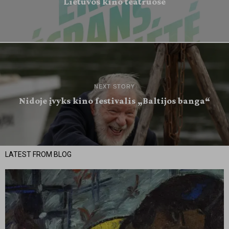
Lietuvos kino teatruose
NEXT STORY
Nidoje įvyks kino festivalis „Baltijos banga“
LATEST FROM BLOG