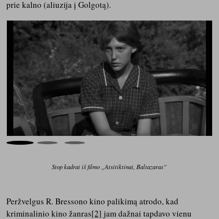
prie kalno (aliuzija į Golgotą).
Stop kadrai iš filmo „Atsitiktinai, Baltazaras“
Peržvelgus R. Bressono kino palikimą atrodo, kad
kriminalinio kino žanras
[2]
jam dažnai tapdavo vienu