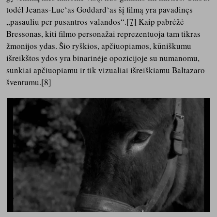
todėl Jeanas-Luc‘as Goddard‘as šį filmą yra pavadinęs
„pasauliu per pusantros valandos“.
[7]
Kaip pabrėžė
Bressonas, kiti filmo personažai reprezentuoja tam tikras
žmonijos ydas. Šio ryškios, apčiuopiamos, kūniškumu
išreikštos ydos yra binarinėje opozicijoje su numanomu,
sunkiai apčiuopiamu ir tik vizualiai išreiškiamu Baltazaro
šventumu.
[8]