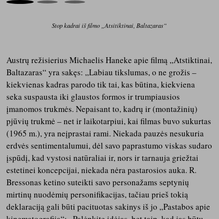
Stop kadrai iš filmo „Atsitiktinai, Baltazaras“
Austrų režisierius Michaelis Haneke apie filmą „Atstiktinai,
Baltazaras“ yra sakęs: „Labiau tikslumas, o ne grožis –
kiekvienas kadras parodo tik tai, kas būtina, kiekviena
seka suspausta iki glaustos formos ir trumpiausios
įmanomos trukmės. Nepaisant to, kadrų ir (montažinių)
pjūvių trukmė – net ir laikotarpiui, kai filmas buvo sukurtas
(1965 m.), yra neįprastai rami. Niekada pauzės nesukuria
erdvės sentimentalumui, dėl savo paprastumo viskas sudaro
įspūdį, kad vystosi natūraliai ir, nors ir tarnauja griežtai
estetinei koncepcijai, niekada nėra pastarosios auka. R.
Bressonas ketino suteikti savo personažams septynių
mirtinų nuodėmių personifikacijas, tačiau prieš tokią
deklaraciją gali būti pacituotas sakinys iš jo „Pastabos apie
kinematografiją“: „Palėpkite idėjas, bet taip, kad jas būtų