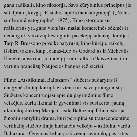
gana radikalia kino filosofija. Savo kūrybinius principus jis
sutalpino į knygą „Pastabos apie kinematografiją“ („Notes
sur le cinématographe“, 1975). Kino istorijoje šis
režisierius yra gana vienišas, mažai komercinės sėkmės ir
nedaug akivaizdžių tiesioginių pasekėjų sulaukęs kūrėjas.
Tarp R. Bressono poveikį patyrusių kino kūrėjų, reikėtų
išskirti tokius, kaip Jeanas-Luc‘as Godard‘as ir Michealis
Haneke, apskritai, jo indėlį į kino kalbos išlaisvėjimą itin
vertino prancūzų Naujosios bangos režisieriai.
Filmo „Atsitiktinai, Baltazaras“ siužetas sudarytas iš
daugybės linijų, kurių kiekviena turi savo protagonistą.
Siužetas koncentruojasi apie du pagrindinius filmo
veikėjus, kurių likimai ir gyvenimai vis susikerta: jauną
ūkininkų dukterį Mariją ir asilą Baltazarą. Filmo istorija –
žmonių santykių drama, kuri persipina su transcendentinę,
vertikalią siužeto liniją kuriančiu veikėju – asiliuku, vardu
Baltazaras. Gyvūnas keliauja iš vienų savininkų pas kitus