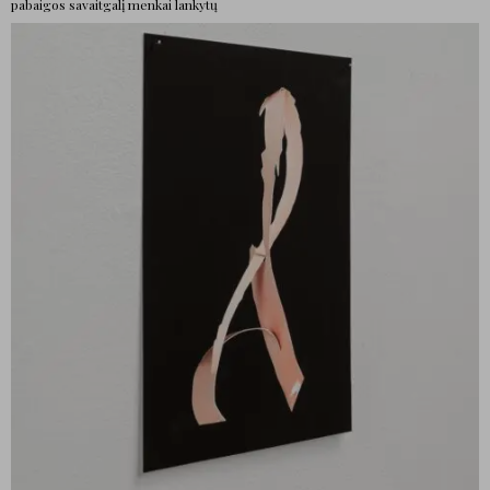
pabaigos savaitgalį menkai lankytų