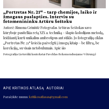
„Portretas Nr. 21“ – tarp chemijos, laiko ir
žmogaus paslapties. Interviu su
fotomenininku Artūru Šeštoku
Autorė: Simona Griniūtė Fotografas Artūras Šeštokas savo
kūryboje pasitelkia retą XIX a. techniką – šlapio kolodijaus metodą,
leidžiantį kurti unikalius ambrotipus ant stiklo. Jo fotografijų ciklas
„Portretas Nr. 21“ kviečia pažvelgti į žmogų kitaip – be filtrų, be
korekcijų, su visais netobulumais. Apie šio
Fotografija
·
Lietuviški kontekstai
·
Paveldas
·
Rekomenduojame
·
Vėtrungė
APIE KRITIKOS ATLASĄ
AUTORIAI
Parašykite mums:
kritikosatlasas@gmail.com