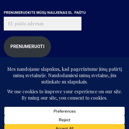
PRENUMERUOKITE MŪSŲ NAUJIENAS EL. PAŠTU
El.
pašto
adresas
PRENUMERUOTI
© „Kritikos atlasas“, 2025. Visos teisės saugomos.
Be „Kritikos atlaso“ sutikimo kopijuoti ir platinti svetainės informaciją
draudžiama.