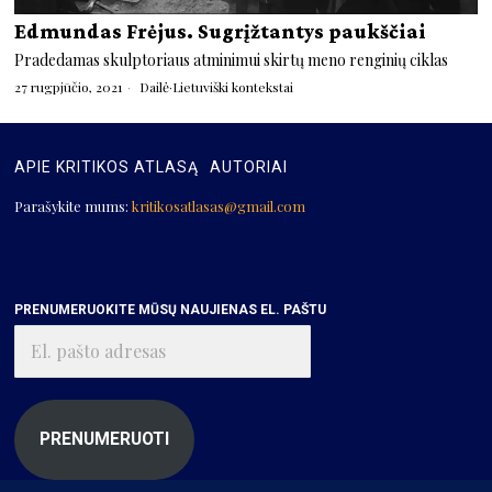
Edmundas Frėjus. Sugrįžtantys paukščiai
Pradedamas skulptoriaus atminimui skirtų meno renginių ciklas
27 rugpjūčio, 2021
Dailė
·
Lietuviški kontekstai
APIE KRITIKOS ATLASĄ
AUTORIAI
Parašykite mums:
kritikosatlasas@gmail.com
PRENUMERUOKITE MŪSŲ NAUJIENAS EL. PAŠTU
El.
pašto
adresas
PRENUMERUOTI