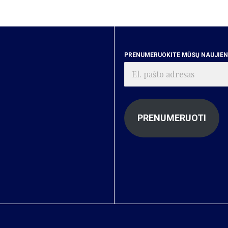
PRENUMERUOKITE MŪSŲ NAUJIENA
El.
pašto
adresas
PRENUMERUOTI