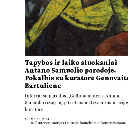
Tapybos ir laiko sluoksniai
Antano Samuolio parodoje.
Pokalbis su kuratore Genovait
Bartuliene
Interviu su parodos „Geltona moteris. Antano
Samuolio (1899–1942) retrospektyva ir inspiracijo
kuratore.
12 vasario, 2024
Dailė
·
Interviu
·
Istorijos
·
Lietuviški kontekstai
·
Rekomenduojame