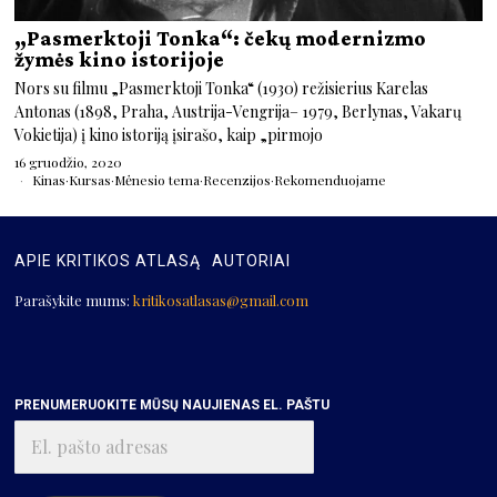
„Pasmerktoji Tonka“: čekų modernizmo
žymės kino istorijoje
Nors su filmu „Pasmerktoji Tonka“ (1930) režisierius Karelas
Antonas (1898, Praha, Austrija-Vengrija– 1979, Berlynas, Vakarų
Vokietija) į kino istoriją įsirašo, kaip „pirmojo
16 gruodžio, 2020
Kinas
·
Kursas
·
Mėnesio tema
·
Recenzijos
·
Rekomenduojame
APIE KRITIKOS ATLASĄ
AUTORIAI
Parašykite mums:
kritikosatlasas@gmail.com
PRENUMERUOKITE MŪSŲ NAUJIENAS EL. PAŠTU
El.
pašto
adresas