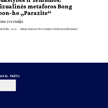
izualinės metaforos Bong
oon-ho „Parazite“
lmo recenzija
birželio, 2021
Kinas
·
Kursas
·
Recenzijos
·
Rekomenduojame
S EL. PAŠTU