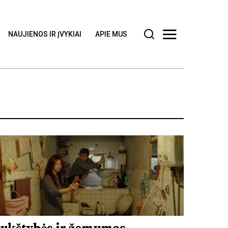
NAUJIENOS IR ĮVYKIAI
APIE MUS
ukštybės ir žemumos.