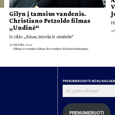
V
Gilyn į tamsius vandenis.
J
Christiano Petzoldo filmas
Fi
„Undinė“
21 
Iš ciklo „Kinas, istorija ir atmintis“
20 birželio, 2022
Filmų recenzijos
·
Kinas
·
Recenzijos
·
Rekomenduojame
PRENUMERUOKITE MŪSŲ NAUJIENA
El.
pašto
adresas
PRENUMERUOTI