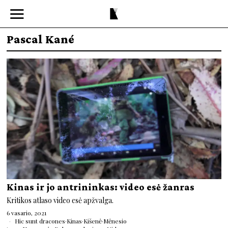
Pascal Kané
Kinas ir jo antrininkas: video esė žanras
Kritikos atlaso video esė apžvalga.
6 vasario, 2021
Hic sunt dracones
·
Kinas
·
Kišenė
·
Mėnesio