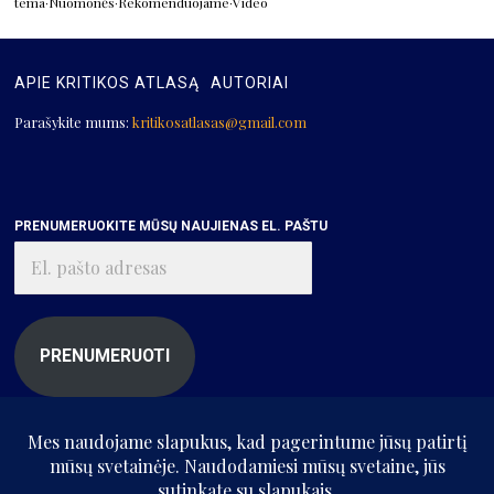
tema
·
Nuomonės
·
Rekomenduojame
·
Video
APIE KRITIKOS ATLASĄ
AUTORIAI
Parašykite mums:
kritikosatlasas@gmail.com
PRENUMERUOKITE MŪSŲ NAUJIENAS EL. PAŠTU
El.
pašto
adresas
PRENUMERUOTI