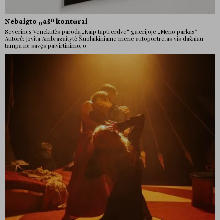
Nebaigto „aš“ kontūrai
Severinos Venckutės paroda „Kaip tapti erdve“ galerijoje „Meno parkas“
Autorė: Jovita Ambrazaitytė Šiuolaikiniame mene autoportretas vis dažniau
tampa ne savęs patvirtinimo, o