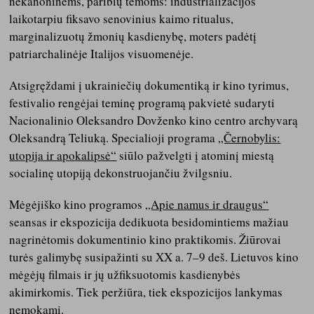
nekanoninėms, paribių temoms: industrializacijos
laikotarpiu fiksavo senovinius kaimo ritualus,
marginalizuotų žmonių kasdienybę, moters padėtį
patriarchalinėje Italijos visuomenėje.
Atsigręždami į ukrainiečių dokumentiką ir kino tyrimus,
festivalio rengėjai teminę programą pakvietė sudaryti
Nacionalinio Oleksandro Dovženko kino centro archyvarą
Oleksandrą Teliuką. Specialioji programa
„Černobylis:
utopija ir apokalipsė“
siūlo pažvelgti į atominį miestą
socialinę utopiją dekonstruojančiu žvilgsniu.
Mėgėjiško kino programos
„Apie namus ir draugus“
seansas ir ekspozicija dedikuota besidomintiems mažiau
nagrinėtomis dokumentinio kino praktikomis. Žiūrovai
turės galimybę susipažinti su XX a. 7–9 deš. Lietuvos kino
mėgėjų filmais ir jų užfiksuotomis kasdienybės
akimirkomis. Tiek peržiūra, tiek ekspozicijos lankymas
nemokami.