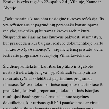
Festivalis vyks rugsėjo 22–spalio 2 d., Vilniuje, Kaune ir
Alytuje.
„Dokumentinis kinas nėra tiesioginė tikrovės refleksija. Jis
yra režisieriaus ar pagrindinių personažų konstruojama
realybė, savotiška jų kuriama tikrovės architektūra.
Nusprendėme šiais metais žiūrovus pakviesti susimąstyti,
kur prasideda ir kur baigiasi realybė dokumentikoje, kartu
– ir žiūrovo (pa)sąmonėje“, – šių metų temą pristato viena
festivalio programos sudarytojų Vilma Levickaitė.
Šių dienų kontekste – kai ribas tarp tikro ir išgalvoto
nustatyti nėra taip lengva – ypač aktuali tema įvairiais
rakursais ryškiai skleidžiasi
pagrindinės programos
filmuose. Šešiose dokumentinėse naujienose, atrinktose iš
prestižinių festivalių repertuarų, dokumentinės istorijos
rutuliojasi išradingomis formomis – nuo satyrinės
dokufikcijos, kur turistas gali būti paaukojamas ar virsti
vaiduokliu, iki mokomosios medžiagos archyvo apie