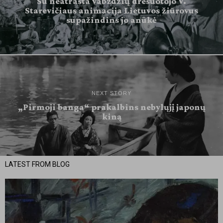
Su neatrasta vabzdžių dresuotojo V.
Starevičiaus animacija Lietuvos žiūrovus
supažindins jo anūkė
NEXT STORY
„Pirmoji banga“ prakalbins nebylųjį japonų
kiną
LATEST FROM BLOG