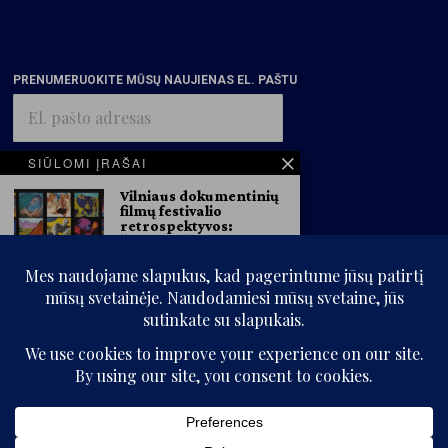
PRENUMERUOKITE MŪSŲ NAUJIENAS EL. PAŠTU
El.
pašto
adresas
SIŪLOMI ĮRAŠAI
Vilniaus dokumentinių
PRENUMERUOTI
filmų festivalio
retrospektyvos:
Želimiro Žilniko
avangardas ir Marytės
Kavaliauskas
garsovaizdžiai
VDFF informacija Šiais metais
Vilniaus dokumentinių filmų
festivalio retrospektyvinės
programos,
© „Kritikos atlasas“, 2025. Visos teisės saugomos.
Adolfui Mekui – 100.
Pristatomi ryškiausi
Be „Kritikos atlaso“ sutikimo kopijuoti ir platinti svetainės informaciją
menininko filmai,
draudžiama.
išleisti dienoraščiai
„Skalvijos“ informacija 2025-