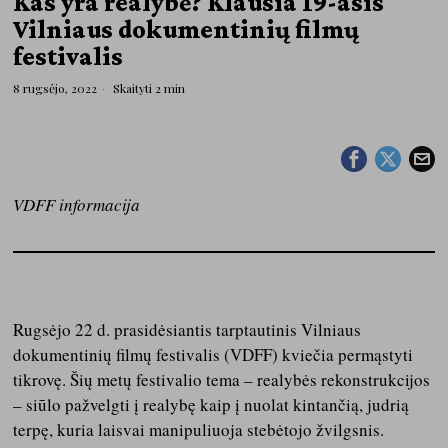
Kas yra realybė? Klausia 19-asis
Vilniaus dokumentinių filmų
festivalis
8 rugsėjo, 2022
Skaityti 2 min
VDFF informacija
Rugsėjo 22 d. prasidėsiantis tarptautinis Vilniaus
dokumentinių filmų festivalis (VDFF) kviečia permąstyti
tikrovę. Šių metų festivalio tema – realybės rekonstrukcijos
– siūlo pažvelgti į realybę kaip į nuolat kintančią, judrią
terpę, kuria laisvai manipuliuoja stebėtojo žvilgsnis.