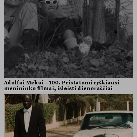
Adolfui Mekui – 100. Pristatomi ryškiausi
menininko filmai, išleisti dienoraščiai