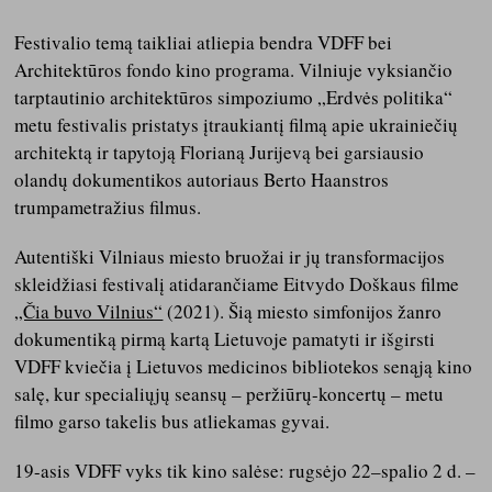
Festivalio temą taikliai atliepia bendra VDFF bei
Architektūros fondo kino programa. Vilniuje vyksiančio
tarptautinio architektūros simpoziumo „Erdvės politika“
metu festivalis pristatys įtraukiantį filmą apie ukrainiečių
architektą ir tapytoją Florianą Jurijevą bei garsiausio
olandų dokumentikos autoriaus Berto Haanstros
trumpametražius filmus.
Autentiški Vilniaus miesto bruožai ir jų transformacijos
skleidžiasi festivalį atidarančiame Eitvydo Doškaus filme
„Čia buvo Vilnius“
(2021). Šią miesto simfonijos žanro
dokumentiką pirmą kartą Lietuvoje pamatyti ir išgirsti
VDFF kviečia į Lietuvos medicinos bibliotekos senąją kino
salę, kur specialiųjų seansų – peržiūrų-koncertų – metu
filmo garso takelis bus atliekamas gyvai.
19-asis VDFF vyks tik kino salėse: rugsėjo 22–spalio 2 d. –