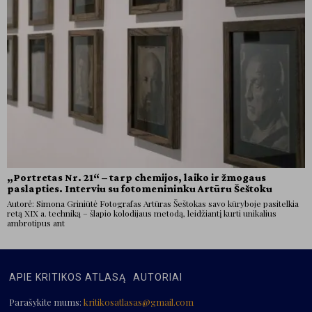
„Portretas Nr. 21“ – tarp chemijos, laiko ir žmogaus
paslapties. Interviu su fotomenininku Artūru Šeštoku
Autorė: Simona Griniūtė Fotografas Artūras Šeštokas savo kūryboje pasitelkia
retą XIX a. techniką – šlapio kolodijaus metodą, leidžiantį kurti unikalius
ambrotipus ant
APIE KRITIKOS ATLASĄ
AUTORIAI
Parašykite mums:
kritikosatlasas@gmail.com