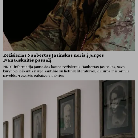
Režisierius Naubertas Jasinskas neria į Jurgos
Ivanauskaitės pasaulį
NKDT informacija Jaunosios kartos režisierius Naubertas Jasinskas, savo
kūryboje ieškantis naujo santykio su lietuvių literatūros, kultūros ir istoriniu
paveldu, gegužės pabaigoje pakvies