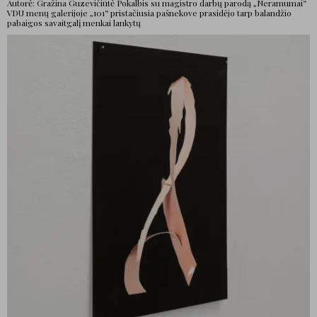
Autorė: Gražina Guzevičiūtė Pokalbis su magistro darbų parodą „Neramumai“
VDU menų galerijoje „101“ pristačiusia pašnekove prasidėjo tarp balandžio
pabaigos savaitgalį menkai lankytų