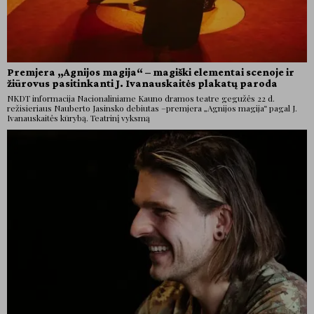
Premjera „Agnijos magija“ – magiški elementai scenoje ir
žiūrovus pasitinkanti J. Ivanauskaitės plakatų paroda
NKDT informacija Nacionaliniame Kauno dramos teatre gegužės 22 d.
režisieriaus Nauberto Jasinsko debiutas –premjera „Agnijos magija“ pagal J.
Ivanauskaitės kūrybą. Teatrinį vyksmą