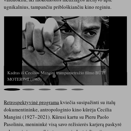
ugnikalnius, tampančiu pribloškiančiu kino reginiu.
Kadras iš Cecilios Mangini trumpametražio filmo BŪTI
MOTERIMI (1965)
Retrospektyvinė programa
kviečia susipažinti su italų
dokumentininke, antropologinio kino kūrėja Cecilia
Mangini (1927–2021). Kūrusi kartu su Pieru Paolo
Pasoliniu, menininkė visą savo režisierės karjerą paskyrė