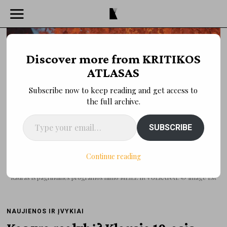
Discover more from KRITIKOS
ATLASAS
Subscribe now to keep reading and get access to
the full archive.
Type your email…
SUBSCRIBE
Continue reading
Kadras iš pagrindinės programos filmo MEILĖ IR VULKANAI. © Image'Est
NAUJIENOS IR ĮVYKIAI