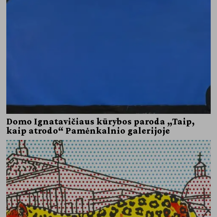
Domo Ignatavičiaus kūrybos paroda „Taip,
kaip atrodo“ Pamėnkalnio galerijoje