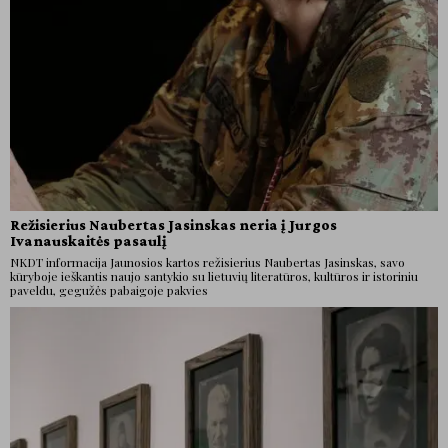
Režisierius Naubertas Jasinskas neria į Jurgos
Ivanauskaitės pasaulį
NKDT informacija Jaunosios kartos režisierius Naubertas Jasinskas, savo
kūryboje ieškantis naujo santykio su lietuvių literatūros, kultūros ir istoriniu
paveldu, gegužės pabaigoje pakvies