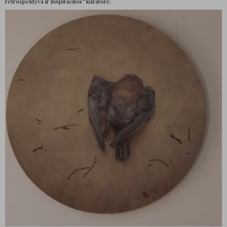
retrospektyva ir inspiracijos“ kuratore.