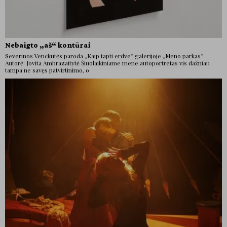
Nebaigto „aš“ kontūrai
Severinos Venckutės paroda „Kaip tapti erdve“ galerijoje „Meno parkas“
Autorė: Jovita Ambrazaitytė Šiuolaikiniame mene autoportretas vis dažniau
tampa ne savęs patvirtinimo, o