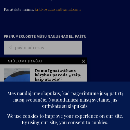
Parašykite mums:
kritikosatlasas@gmail.com
PRENUMERUOKITE MŪSŲ NAUJIENAS EL. PAŠTU
El.
pašto
adresas
SIŪLOMI ĮRAŠAI
PRENUMERUOTI
Domo Ignatavičiaus
kūrybos paroda „Taip,
kaip atrodo“
Pamėnkalnio galerijoje
Pamėnkalnio galerijos
informacija Sausio 17 d.,
penktadienį, 18 val.
Pamėnkalnio
Kęstučio Grigaliūno
kūrybos paroda
„Vaiduoklis, kiškiai,
© „Kritikos atlasas“, 2025. Visos teisės saugomos.
Gediminas ir
aštuonkojis“
Be „Kritikos atlaso“ sutikimo kopijuoti ir platinti svetainės informaciją