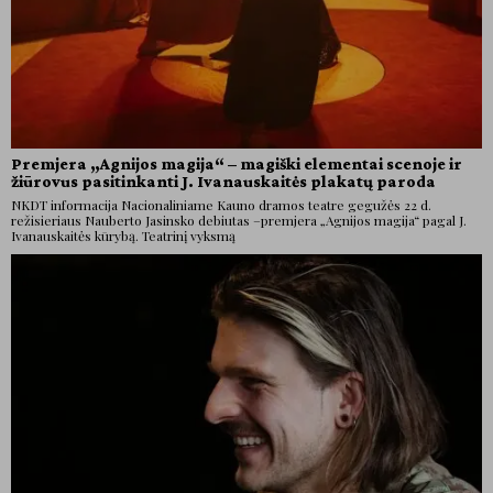
Premjera „Agnijos magija“ – magiški elementai scenoje ir
žiūrovus pasitinkanti J. Ivanauskaitės plakatų paroda
NKDT informacija Nacionaliniame Kauno dramos teatre gegužės 22 d.
režisieriaus Nauberto Jasinsko debiutas –premjera „Agnijos magija“ pagal J.
Ivanauskaitės kūrybą. Teatrinį vyksmą