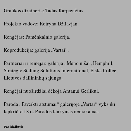
Grafikos dizaineris: Tadas Karpavičius.
Projekto vadovė: Kotryna Džilavjan.
Rengėjas: Pamėnkalnio galerija.
Koprodukcija: galerija „Vartai“.
Partneriai ir rėmėjai: galerija „Meno niša“, Hemphill,
Strategic Staffing Solutions International, Elska Coffee,
Lietuvos dailininkų sąjunga.
Rengėjai nuoširdžiai dėkoja Antanui Gerlikui.
Paroda „Paveikti atstumai“ galerijoje „Vartai“ vyks iki
lapkričio 18 d. Parodos lankymas nemokamas.
Pasidalinti: