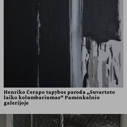
Henriko Čerapo tapybos paroda „Suvartoto
laiko kolumbariumas“ Pamėnkalnio
galerijoje