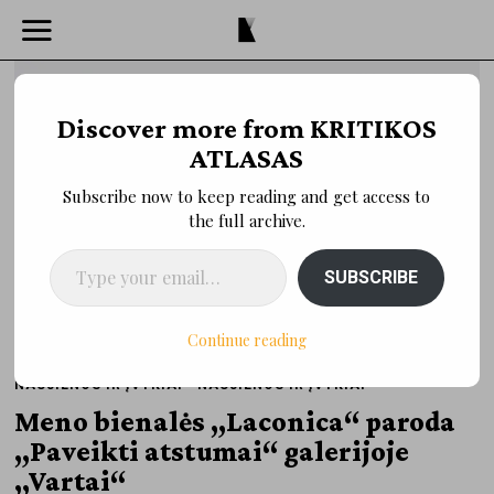
Discover more from KRITIKOS
ATLASAS
Subscribe now to keep reading and get access to
the full archive.
Type your email…
SUBSCRIBE
Continue reading
NAUJIENOS IR ĮVYKIAI
·
NAUJIENOS IR ĮVYKIAI
Meno bienalės „Laconica“ paroda
„Paveikti atstumai“ galerijoje
„Vartai“