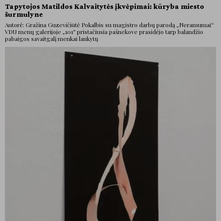
Tapytojos Matildos Kalvaitytės įkvėpimai: kūryba miesto
šurmulyne
Autorė: Gražina Guzevičiūtė Pokalbis su magistro darbų parodą „Neramumai“
VDU menų galerijoje „101“ pristačiusia pašnekove prasidėjo tarp balandžio
pabaigos savaitgalį menkai lankytų