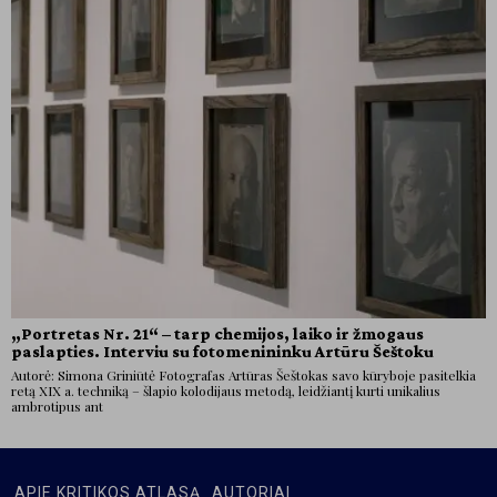
„Portretas Nr. 21“ – tarp chemijos, laiko ir žmogaus
paslapties. Interviu su fotomenininku Artūru Šeštoku
Autorė: Simona Griniūtė Fotografas Artūras Šeštokas savo kūryboje pasitelkia
retą XIX a. techniką – šlapio kolodijaus metodą, leidžiantį kurti unikalius
ambrotipus ant
APIE KRITIKOS ATLASĄ
AUTORIAI