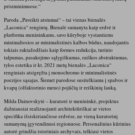
prisiminimuose.“
Paroda „Paveikti atstumai“ – tai vienas bienalės
„Laconica“ renginių. Bienalė sumanyta kaip erdvė ir
platforma menininkams, savo kūryboje vystantiems
minimaliosios ar minimalistinės kalbos būdus, naudojantis
tokiais raktažodžiais kaip formos redukcija, turinio
talpumas, pasakojimo sąlygiškumas, raiškos abstraktumas,
tylos estetika ir kt. 2021 metų bienalės „Laconica“
renginiais atsigręžta į monochromo ir minimalistinės
poezijos sąsajas. Šiemet parodose susitelkiama į spalvos ir
kvapų (olfaktorinio meno) pojūčių ir reiškinių lauką.
Milda Dainovskytė – kuratorė ir menininkė, projektus
dažniausiai realizuojanti architektūriškai ar vietos
specifika išsiskiriančiose erdvėse, ne vieną kuratorinį
sumanymą įgyvendinusi regionuose. Personalinius kūrinius
autorė grindžia istoriniais archyvais, telkiasi vietos