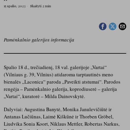
15 spalio, 2023
Skaityti 2 min
Pamėnkalnio galerijos informacija
Spalio 18 d., trečiadienį, 18 val. galerijoje „Vartai“
(Vilniaus g. 39, Vilnius) atidaroma tarptautinės meno
bienalės „Laconica“ paroda „Paveikti atstumai“. Parodos
rengėja – Pamėnkalnio galerija, koprodiuserė – galerija
„Vartai“, kuratorė – Milda Dainovskytė.
Dalyviai: Augustina Banytė, Monika Janulevičiūtė ir
Antanas Lučiūnas, Laimė Kiškūnė ir Thorben Gröbel,
Liudvika Sonia Koort, Niklaus Mettler, Robertas Narkus,