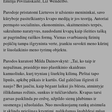
Emilija Povilanskaitė, Liz Wendelbo.
Parodoje pristatomi Lietuvos ir užsienio menininkai, savo
kūryboje pasitelkiantys kvapo mediją ir jos teoriją. Autoriai
permąsto socialinius, ekonominius, skaitmeninės terpės,
sakralumo naratyvus, naudodami kvapą kaip išeities tašką
ar pagrindinę raiškos formą. Vienas svarbiausių fizinių
pojūčių tampa išgryninta verte, įrankiu suvokti meno kūrinį
ir šiuolaikinio meno tyrimų objektu.
Parodos kuratorė Milda Dainovskytė: „Tai, ko taip ir
nepažinau, prasidėjo nuo plastikinio skaidraus
kamuoliuko, kurį tryniau į šiurkštų kilimą. Pirštai tapo
lipnūs, apkibę pūkais ir kartūs. Gal galėčiau išgirsti iš
naujo? Bet jaučiu, kaip bėgant laikui jis blėsta, atmintyje
išlikdamas rožinis, sunkus ir tuščiaviduris. Kvapas tarsi
garsas pasklinda po erdvę, užpildo sienų įdubimus ir
susmenga į užuolaidas. Nuo mosikuojamų rankų atsimuša
ir sklinda priešinga kryptimi, palikdamas šnabždesį mūsų