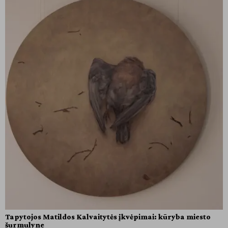
Tapytojos Matildos Kalvaitytės įkvėpimai: kūryba miesto
šurmulyne