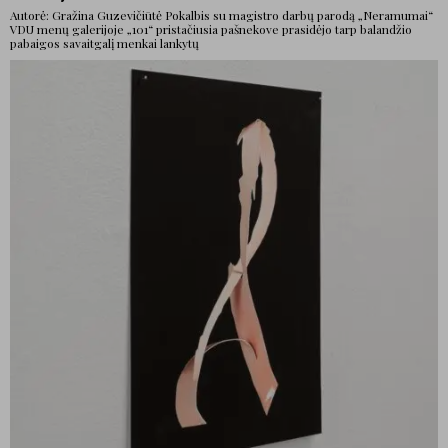
Autorė: Gražina Guzevičiūtė Pokalbis su magistro darbų parodą „Neramumai“
VDU menų galerijoje „101“ pristačiusia pašnekove prasidėjo tarp balandžio
pabaigos savaitgalį menkai lankytų