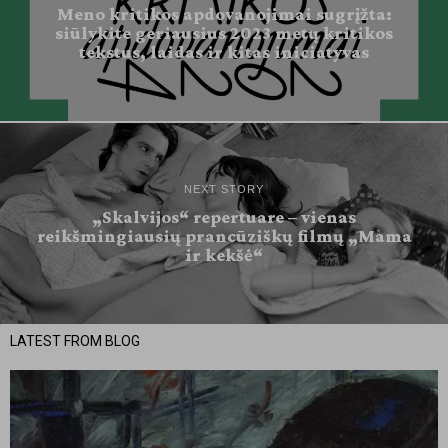
Meno kritikos apdovanojimai sugrįžta:
siūlykite geriausius 2023 metų kritikos
tekstus, laidas ir kitas iniciatyvas
NEXT STORY
„Skalvijos“ repertuare – vienas
reikšmingiausių prancūziškų filmų „Mama
ir kekšė“
LATEST FROM BLOG