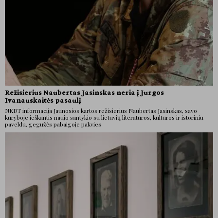
Režisierius Naubertas Jasinskas neria į Jurgos
Ivanauskaitės pasaulį
NKDT informacija Jaunosios kartos režisierius Naubertas Jasinskas, savo
kūryboje ieškantis naujo santykio su lietuvių literatūros, kultūros ir istoriniu
paveldu, gegužės pabaigoje pakvies