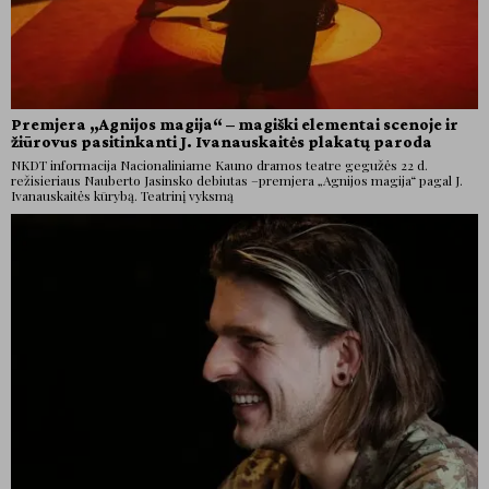
Premjera „Agnijos magija“ – magiški elementai scenoje ir
žiūrovus pasitinkanti J. Ivanauskaitės plakatų paroda
NKDT informacija Nacionaliniame Kauno dramos teatre gegužės 22 d.
režisieriaus Nauberto Jasinsko debiutas –premjera „Agnijos magija“ pagal J.
Ivanauskaitės kūrybą. Teatrinį vyksmą