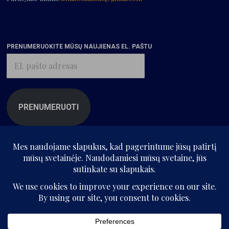
PRENUMERUOKITE MŪSŲ NAUJIENAS EL. PAŠTU
El.
pašto
adresas
PRENUMERUOTI
© „Kritikos atlasas“, 2025. Visos teisės saugomos.
Be „Kritikos atlaso“ sutikimo kopijuoti ir platinti svetainės informaciją
draudžiama.