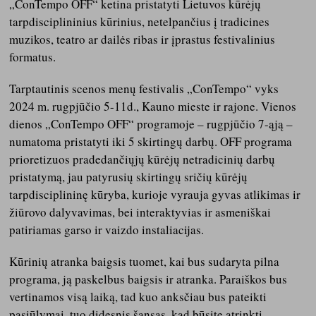
„ConTempo OFF“ ketina pristatyti Lietuvos kūrėjų
tarpdisciplininius kūrinius, netelpančius į tradicines
muzikos, teatro ar dailės ribas ir įprastus festivalinius
formatus.
Tarptautinis scenos menų festivalis „ConTempo“ vyks
2024 m. rugpjūčio 5-11d., Kauno mieste ir rajone. Vienos
dienos „ConTempo OFF“ programoje – rugpjūčio 7-ąją –
numatoma pristatyti iki 5 skirtingų darbų. OFF programa
prioretizuos pradedančiųjų kūrėjų netradicinių darbų
pristatymą, jau patyrusių skirtingų sričių kūrėjų
tarpdisciplininę kūryba, kurioje vyrauja gyvas atlikimas ir
žiūrovo dalyvavimas, bei interaktyvias ir asmeniškai
patiriamas garso ir vaizdo instaliacijas.
Kūrinių atranka baigsis tuomet, kai bus sudaryta pilna
programa, ją paskelbus baigsis ir atranka. Paraiškos bus
vertinamos visą laiką, tad kuo anksčiau bus pateikti
pasiūlymai, tuo didesnis šansas, kad būsite atrinkti.