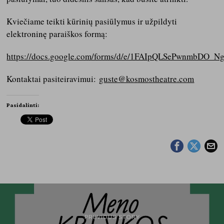
Kviečiame teikti kūrinių pasiūlymus ir užpildyti
elektroninę paraiškos formą:
https://docs.google.com/forms/d/e/1FAIpQLSePwnmbDO
Kontaktai pasiteiravimui:
guste@kosmostheatre.com
Pasidalinti:
PREVIOUS STORY