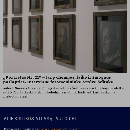
„Portretas Nr. 21“ – tarp chemijos, laiko ir žmogaus
paslapties. Interviu su fotomenininku Artūru Šeštoku
Autorė: Simona Griniūtė Fotografas Artūras Šeštokas savo kūryboje pasitelkia
retą XIX a. techniką – šlapio kolodijaus metodą, leidžiantį kurti unikalius
ambrotipus ant
APIE KRITIKOS ATLASĄ
AUTORIAI
Parašykite mums:
kritikosatlasas@gmail.com