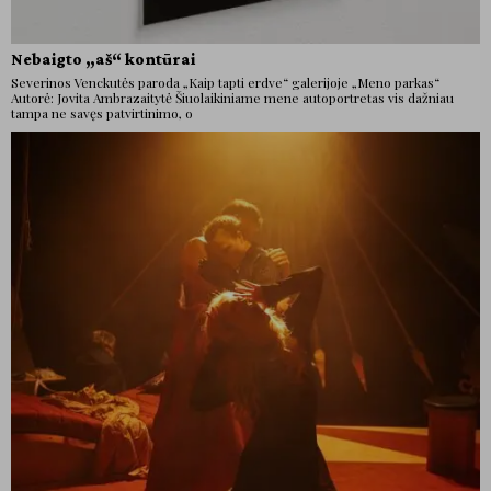
Nebaigto „aš“ kontūrai
Severinos Venckutės paroda „Kaip tapti erdve“ galerijoje „Meno parkas“
Autorė: Jovita Ambrazaitytė Šiuolaikiniame mene autoportretas vis dažniau
tampa ne savęs patvirtinimo, o