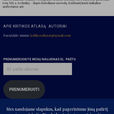
retą XIX a. techniką – šlapio kolodijaus metodą, leidžiantį kurti unikalius
ambrotipus ant
APIE KRITIKOS ATLASĄ
AUTORIAI
Parašykite mums:
kritikosatlasas@gmail.com
PRENUMERUOKITE MŪSŲ NAUJIENAS EL. PAŠTU
El.
pašto
adresas
PRENUMERUOTI
SIŪLOMI ĮRAŠAI
Geriausios 2025 m.