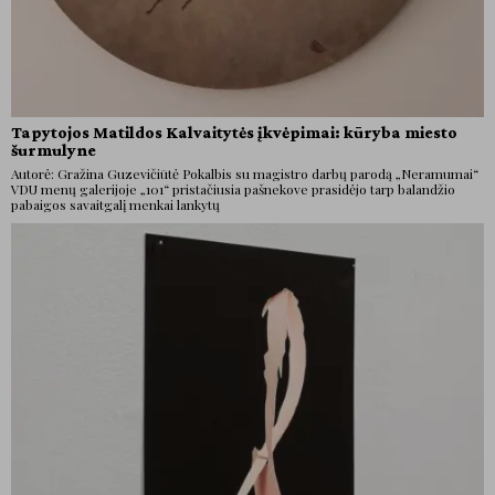
Tapytojos Matildos Kalvaitytės įkvėpimai: kūryba miesto
šurmulyne
Autorė: Gražina Guzevičiūtė Pokalbis su magistro darbų parodą „Neramumai“
VDU menų galerijoje „101“ pristačiusia pašnekove prasidėjo tarp balandžio
pabaigos savaitgalį menkai lankytų