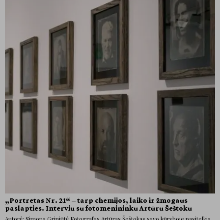
„Portretas Nr. 21“ – tarp chemijos, laiko ir žmogaus
paslapties. Interviu su fotomenininku Artūru Šeštoku
Autorė: Simona Griniūtė Fotografas Artūras Šeštokas savo kūryboje pasitelkia