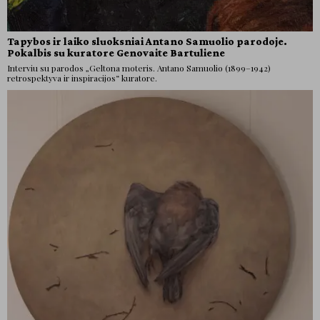
Tapybos ir laiko sluoksniai Antano Samuolio parodoje.
Pokalbis su kuratore Genovaite Bartuliene
Interviu su parodos „Geltona moteris. Antano Samuolio (1899–1942)
retrospektyva ir inspiracijos“ kuratore.