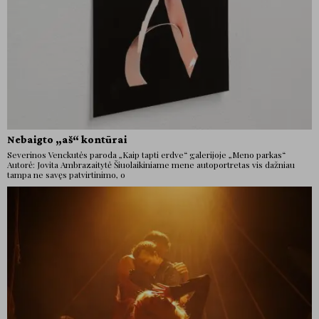
Nebaigto „aš“ kontūrai
Severinos Venckutės paroda „Kaip tapti erdve“ galerijoje „Meno parkas“
Autorė: Jovita Ambrazaitytė Šiuolaikiniame mene autoportretas vis dažniau
tampa ne savęs patvirtinimo, o