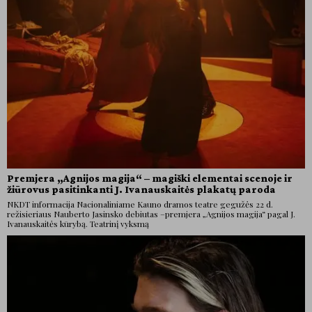
Premjera „Agnijos magija“ – magiški elementai scenoje ir
žiūrovus pasitinkanti J. Ivanauskaitės plakatų paroda
NKDT informacija Nacionaliniame Kauno dramos teatre gegužės 22 d.
režisieriaus Nauberto Jasinsko debiutas –premjera „Agnijos magija“ pagal J.
Ivanauskaitės kūrybą. Teatrinį vyksmą