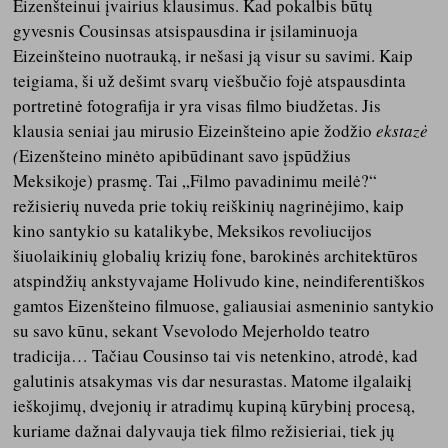
Eizenšteinui įvairius klausimus. Kad pokalbis būtų
gyvesnis Cousinsas atsispausdina ir įsilaminuoja
Eizeinšteino nuotrauką, ir nešasi ją visur su savimi. Kaip
teigiama, ši už dešimt svarų viešbučio fojė atspausdinta
portretinė fotografija ir yra visas filmo biudžetas. Jis
klausia seniai jau mirusio Eizeinšteino apie žodžio
ekstazė
(
Eizenšteino minėto apibūdinant savo įspūdžius
Meksikoje) prasmę. Tai „Filmo pavadinimu meilė?“
režisierių nuveda prie tokių reiškinių nagrinėjimo, kaip
kino santykio su katalikybe, Meksikos revoliucijos
šiuolaikinių globalių krizių fone, barokinės architektūros
atspindžių ankstyvajame Holivudo kine, neindiferentiškos
gamtos Eizenšteino filmuose, galiausiai asmeninio santykio
su savo kūnu, sekant Vsevolodo Mejerholdo teatro
tradicija… Tačiau Cousinso tai vis netenkino, atrodė, kad
galutinis atsakymas vis dar nesurastas. Matome ilgalaikį
ieškojimų, dvejonių ir atradimų kupiną kūrybinį procesą,
kuriame dažnai dalyvauja tiek filmo režisieriai, tiek jų