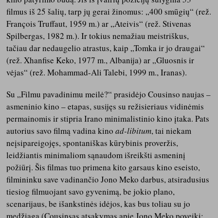
filmus iš 25 šalių, tarp jų gerai žinomus: „400 smūgių“ (rež.
François Truffaut, 1959 m.) ar „Ateivis“ (rež. Stivenas
Spilbergas, 1982 m.). Ir tokius nemažiau meistriškus,
tačiau dar nedaugelio atrastus, kaip „Tomka ir jo draugai“
(rež. Xhanfise Keko, 1977 m., Albanija) ar „Gluosnis ir
vėjas“ (rež. Mohammad-Ali Talebi, 1999 m., Iranas).
Su „Filmu pavadinimu meilė?“ prasidėjo Cousinso naujas –
asmeninio kino – etapas, susijęs su režisieriaus vidinėmis
permainomis ir stipria Irano minimalistinio kino įtaka. Pats
autorius savo filmą vadina kino
ad-libitum
, tai niekam
neįsipareigojęs, spontaniškas kūrybinis proveržis,
leidžiantis minimaliom sąnaudom išreikšti asmeninį
požiūrį. Šis filmas tuo primena kito garsaus kino eseisto,
filmininku save vadinančio Jono Meko darbus, atsiradusius
tiesiog filmuojant savo gyvenimą, be jokio plano,
scenarijaus, be išankstinės idėjos, kas bus toliau su jo
medžiaga (Cousinsas atsakymas apie Jono Meko poveikį: