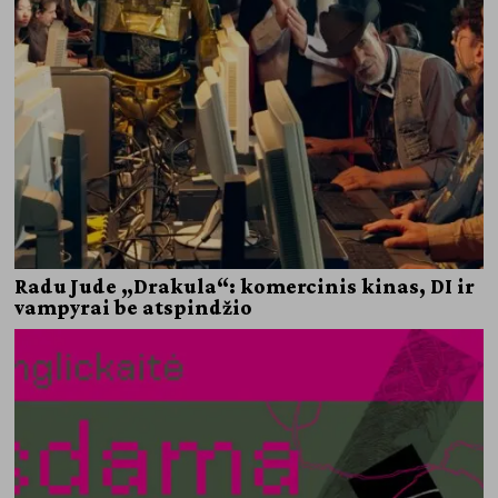
Radu Jude „Drakula“: komercinis kinas, DI ir
vampyrai be atspindžio