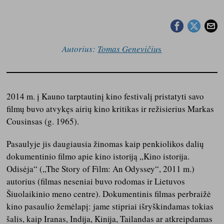
Autorius:
Tomas Genevičiu
s
2014 m. į Kauno tarptautinį kino festivalį pristatyti savo
filmų buvo atvykęs airių kino kritikas ir režisierius Markas
Cousinsas (g. 1965).
Pasaulyje jis daugiausia žinomas kaip penkiolikos dalių
dokumentinio filmo apie kino istoriją „Kino istorija.
Odisėja“ („The Story of Film: An Odyssey“, 2011 m.)
autorius (filmas neseniai buvo rodomas ir Lietuvos
Šiuolaikinio meno centre). Dokumentinis filmas perbraižė
kino pasaulio žemėlapį: jame stipriai išryškindamas tokias
šalis, kaip Iranas, Indija, Kinija, Tailandas ar atkreipdamas