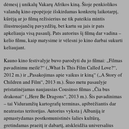
dėmesį į unikalų Vakarų Afrikos kiną. Šioje penkiolikos
valandų kino epopėjoje išskirdamas konkretų laikotarpį,
kūrėją ar jo filmą režisierius ne tik pateikia mintis
iliustruojančių pavyzdžių, bet kartu su jais ir pats
apkeliauja visą pasaulį. Pats autorius šį filmą dar vadina –
kelio filmu, kaip matysime ir vėlesni jo kino darbai sukurti
keliaujant.
Kauno kino festivalyje buvo parodyti du jo filmai: „Filmas
pavadinimu meilė?“ („What Is This Film Called Love?“,
2012 m.) ir „Pasakojimas apie vaikus ir kiną“ („A Story of
Children and Film“, 2013 m.). Šiuo metu pasaulyje
pristatinėjamas naujausias Cousinso filmas „Čia bus
drakonai“ („Here Be Dragons“, 2013 m.). Šis pavadinimas
– tai Viduramžių kartografų terminas, apibrėžiantis dar
neatrastas teritorijas. Autorius vyksta į Albaniją ir
apmastydamas postkomunistinės šalies kultūrą,
gretindamas praeitį ir dabartį, atskleidžia universalius