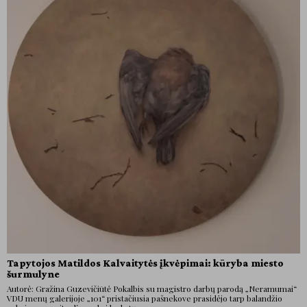
Tapytojos Matildos Kalvaitytės įkvėpimai: kūryba miesto
šurmulyne
Autorė: Gražina Guzevičiūtė Pokalbis su magistro darbų parodą „Neramumai“
VDU menų galerijoje „101“ pristačiusia pašnekove prasidėjo tarp balandžio