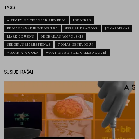
TAGS:
A STORY OF CHILDREN AND FILM
ESĖ KINAS
FILMAS PAVADINIMU MEILĖ?
HERE BE DRAGONS
JONAS MEKAS
MARK COUSINS
MICHAILAS JAMPOLSKIS
SERGEJUS EIZENŠTEINAS
TOMAS GENEVIČIUS
VIRGINIA WOOLF
WHAT IS THIS FILM CALLED LOVE?
SUSIJĘ ĮRAŠAI