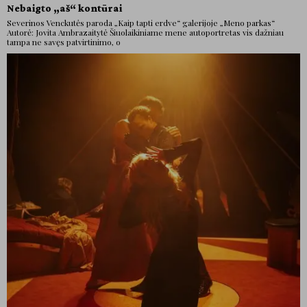
Nebaigto „aš“ kontūrai
Severinos Venckutės paroda „Kaip tapti erdve“ galerijoje „Meno parkas“
Autorė: Jovita Ambrazaitytė Šiuolaikiniame mene autoportretas vis dažniau
tampa ne savęs patvirtinimo, o