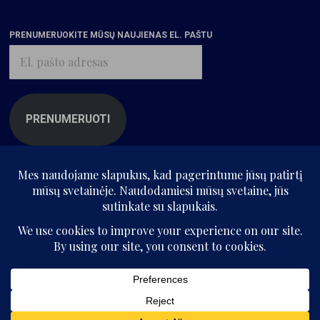
PRENUMERUOKITE MŪSŲ NAUJIENAS EL. PAŠTU
El.
pašto
adresas
PRENUMERUOTI
SIŪLOMI ĮRAŠAI
Geriausios 2025 m.
video esė
Kritikos atlaso video esė
rekomendacijos
© „Kritikos atlasas“, 2025. Visos teisės saugomos.
Be „Kritikos atlaso“ sutikimo kopijuoti ir platinti svetainės informaciją
Radu Jude „Drakula“:
komercinis kinas, DI ir
draudžiama.
vampyrai be atspindžio
Radu Jude filmo „Drakula“
recenzija