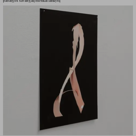
pabaigos savaitgalį menkai lankytų