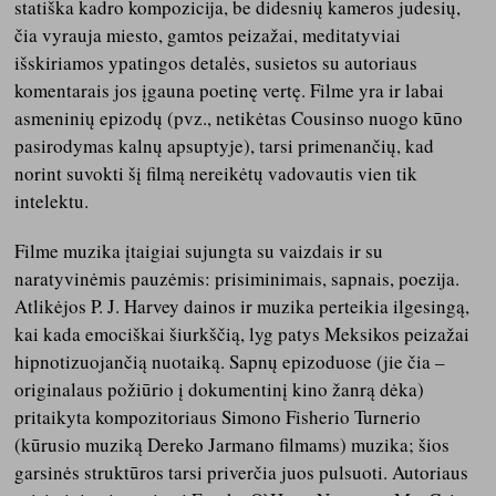
statiška kadro kompozicija, be didesnių kameros judesių,
čia vyrauja miesto, gamtos peizažai, meditatyviai
išskiriamos ypatingos detalės, susietos su autoriaus
komentarais jos įgauna poetinę vertę. Filme yra ir labai
asmeninių epizodų (pvz., netikėtas Cousinso nuogo kūno
pasirodymas kalnų apsuptyje), tarsi primenančių, kad
norint suvokti šį filmą nereikėtų vadovautis vien tik
intelektu.
Filme muzika įtaigiai sujungta su vaizdais ir su
naratyvinėmis pauzėmis: prisiminimais, sapnais, poezija.
Atlikėjos P. J. Harvey dainos ir muzika perteikia ilgesingą,
kai kada emociškai šiurkščią, lyg patys Meksikos peizažai
hipnotizuojančią nuotaiką. Sapnų epizoduose (jie čia –
originalaus požiūrio į dokumentinį kino žanrą dėka)
pritaikyta kompozitoriaus Simono Fisherio Turnerio
(kūrusio muziką Dereko Jarmano filmams) muzika; šios
garsinės struktūros tarsi priverčia juos pulsuoti. Autoriaus