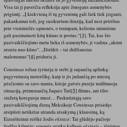
Visa tai ji paverčia refleksija apie žmogaus asmenybės
prigimtį: „Į kiekvieną iš tų gyvenimų gali šiek tiek įsigauti,
pakankamai toli, jog susikurtum iliuziją, kad nesi pririštas
prie vienintelės sąmonės, o trumpam, kelioms minutėms
gali pasimatuoti kitų kūnus ir protus.“
[3]
. Tai, kas šio
pasivaikščiojimo metu lieka iš asmenybės, ji vadina „akimi
atsieta nuo kūno“. „Ištrūkti – tai didžiausias
malonumas“
[4]
priduria ji.
Cousinsas toliau tyrinėja ir stebi jį supančią aplinką:
pagyvenusią moteriškę, kaip ir jis judančią po miestą
pėsčiomis su savo manta, kitoje gatvės pusėje nufilmuoja
situaciją, primenančią Jaques Tati
[5]
filmus, ant tilto
siužetą koreguoja musė… Paskutiniąją savo
pasivaikščiojimų dieną Meksikoje Cousinsas prisėdęs
atsipūsti netikėtai atranda atsakymą į klausimą, ką
Eizenšteinui reiškė žodis
ekstazė
. Tai glūdėjo pačioje
žodžio kilmėje: senovės graikų kalboje
ekstasis
– išėjimas