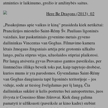
atminties ir laikinumo, grožio ir amžinybės saitus.
„Pasakojimas apie vaikus ir kiną“ prasideda kiek netikėtai:
Prancūzijos miestelio Saint-Rémy Šv. Pauliaus ligoninės
vaizdais, kur paskutiniais gyvenimo metais gyveno
dailininkas Vincentas van Goghas. Filmavimo kamera
lėtais žmogaus žingsniais artėja prie grotomis užkalto
lango, pučia stiprus vėjas, užuolaidos stipriai plaikstosi.
Per langą atsiveria gyvas Provanso gamtos paveikslas, per
šimtmečius išlikęs beveik toks pat, kaip tapytojo drobėse,
kurios mums ir yra parodomos. Gyvendamas Saint-Rémy
van Goghas daugiausia tapė ligoninės teritorijoje – jos
viduje, sode ar tiesiog žvelgdamas per šį langą. Čia
dailininkas sukūrė ir kelis portretus bei autoportretus, juos
išvysta ir Cousinso filmo žiūrovai. Kiek daug galima
pamatyti ir užfiksuoti (paveiksle ar kino kadre) stebint