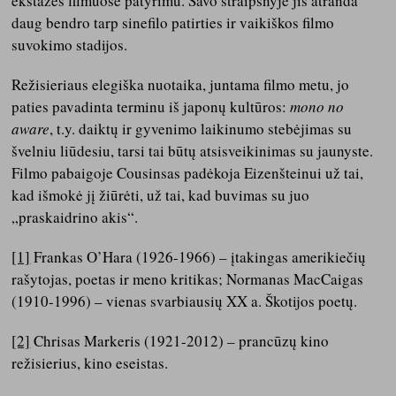
ekstazės filmuose patyrimu. Savo straipsnyje jis atranda
daug bendro tarp sinefilo patirties ir vaikiškos filmo
suvokimo stadijos.
Režisieriaus elegiška nuotaika, juntama filmo metu, jo
paties pavadinta terminu iš japonų kultūros:
mono no
aware
, t.y. daiktų ir gyvenimo laikinumo stebėjimas su
švelniu liūdesiu, tarsi tai būtų atsisveikinimas su jaunyste.
Filmo pabaigoje Cousinsas padėkoja Eizenšteinui už tai,
kad išmokė jį žiūrėti, už tai, kad buvimas su juo
„praskaidrino akis“.
[1]
Frankas O’Hara (1926-1966) – įtakingas amerikiečių
rašytojas, poetas ir meno kritikas; Normanas MacCaigas
(1910-1996) – vienas svarbiausių XX a. Škotijos poetų.
[2]
Chrisas Markeris (1921-2012) – prancūzų kino
režisierius, kino eseistas.