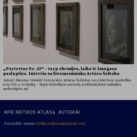
„Portretas Nr. 21“ – tarp chemijos, laiko ir žmogaus
paslapties. Interviu su fotomenininku Artūru Šeštoku
Autorė: Simona Griniūtė Fotografas Artūras Šeštokas savo kūryboje pasitelkia
retą XIX a. techniką – šlapio kolodijaus metodą, leidžiantį kurti unikalius
ambrotipus ant
APIE KRITIKOS ATLASĄ
AUTORIAI
Parašykite mums:
kritikosatlasas@gmail.com