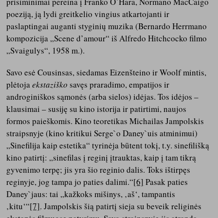
prisiminimai pereina į Franko O`Hara, Normano MacCaigo
poeziją, ją lydi greitkelio vingius atkartojanti ir
paslaptingai auganti styginių muzika (Bernardo Herrmano
kompozicija „Scene d’amour“ iš Alfredo Hitchcocko filmo
„Svaigulys“, 1958 m.).
Savo esė Cousinsas, siedamas Eizenšteino ir Woolf mintis,
plėtoja
ekstaziško
savęs praradimo, empatijos ir
androginiškos sąmonės (arba sielos) idėjas. Tos idėjos –
klausimai – susiję su kino istorija ir patirtimi, naujos
formos paieškomis. Kino teoretikas Michailas Jampolskis
straipsnyje (kino kritikui Serge`o Daney`uis atminimui)
„Sinefilija kaip estetika“ tyrinėja būtent tokį, t.y. sinefilišką
kino patirtį: „sinefilas į reginį įtrauktas, kaip į tam tikrą
gyvenimo terpę; jis yra šio reginio dalis. Toks ištirpęs
reginyje, jog tampa jo paties dalimi.“
[6]
Pasak paties
Daney`jaus: tai „kažkoks mišinys, ‚aš‘, tampantis
‚kitu‘“
[7]
. Jampolskis šią patirtį sieja su beveik religinės