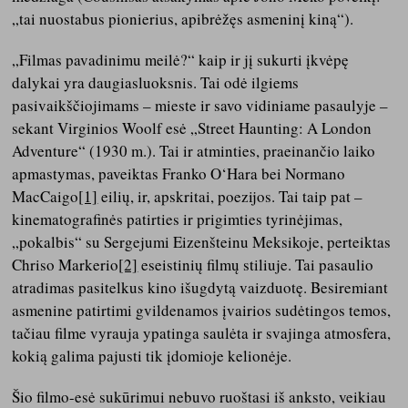
„tai nuostabus pionierius, apibrėžęs asmeninį kiną“).
„Filmas pavadinimu meilė?“ kaip ir jį sukurti įkvėpę
dalykai yra daugiasluoksnis. Tai odė ilgiems
pasivaikščiojimams – mieste ir savo vidiniame pasaulyje –
sekant Virginios Woolf esė „Street Haunting: A London
Adventure“ (1930 m.). Tai ir atminties, praeinančio laiko
apmastymas, paveiktas Franko O‘Hara bei Normano
MacCaigo
[1]
eilių, ir, apskritai, poezijos. Tai taip pat –
kinematografinės patirties ir prigimties tyrinėjimas,
„pokalbis“ su Sergejumi Eizenšteinu Meksikoje, perteiktas
Chriso Markerio
[2]
eseistinių filmų stiliuje. Tai pasaulio
atradimas pasitelkus kino išugdytą vaizduotę. Besiremiant
asmenine patirtimi gvildenamos įvairios sudėtingos temos,
tačiau filme vyrauja ypatinga saulėta ir svajinga atmosfera,
kokią galima pajusti tik įdomioje kelionėje.
Šio filmo-esė sukūrimui nebuvo ruoštasi iš anksto, veikiau