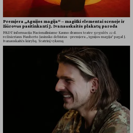
Premjera „Agnijos magija“ – magiški elementai scenoje ir
žiūrovus pasitinkanti J. Ivanauskaitės plakatų paroda
NKDT informacija Nacionaliniame Kauno dramos teatre gegužės 22 d.
režisieriaus Nauberto Jasinsko debiutas –premjera „Agnijos magija“ pagal J.
Ivanauskaitės kūrybą. Teatrinį vyksmą