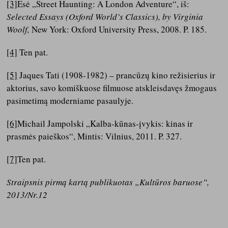
[3]
Esė „Street Haunting: A London Adventure“, iš:
Selected Essays (Oxford World’s Classics), by Virginia
Woolf,
New York: Oxford University Press, 2008. P. 185.
[4]
Ten pat.
[5]
Jaques Tati (1908-1982) – prancūzų kino režisierius ir
aktorius, savo komiškuose filmuose atskleisdavęs žmogaus
pasimetimą moderniame pasaulyje.
[6]
Michail Jampolski „Kalba-kūnas-įvykis: kinas ir
prasmės paieškos“, Mintis: Vilnius, 2011. P. 327.
[7]
Ten pat.
Straipsnis pirmą kartą publikuotas „Kultūros baruose”,
2013/Nr.12