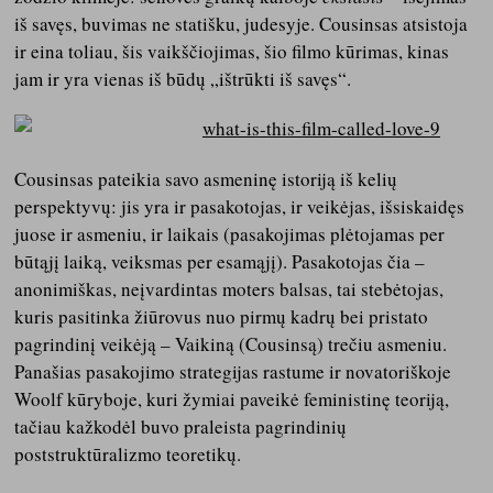
iš savęs, buvimas ne statišku, judesyje. Cousinsas atsistoja
ir eina toliau, šis vaikščiojimas, šio filmo kūrimas, kinas
jam ir yra vienas iš būdų „ištrūkti iš savęs“.
Cousinsas pateikia savo asmeninę istoriją iš kelių
perspektyvų: jis yra ir pasakotojas, ir veikėjas, išsiskaidęs
juose ir asmeniu, ir laikais (pasakojimas plėtojamas per
būtąjį laiką, veiksmas per esamąjį). Pasakotojas čia –
anonimiškas, neįvardintas moters balsas, tai stebėtojas,
kuris pasitinka žiūrovus nuo pirmų kadrų bei pristato
pagrindinį veikėją – Vaikiną (Cousinsą) trečiu asmeniu.
Panašias pasakojimo strategijas rastume ir novatoriškoje
Woolf kūryboje, kuri žymiai paveikė feministinę teoriją,
tačiau kažkodėl buvo praleista pagrindinių
poststruktūralizmo teoretikų.