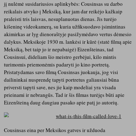
jį nulėmė susidariusios aplinkybės: Cousinsas su darbo
reikalais atvyko į Meksiką, kur jam dar reikėjo kažkaip
praleisti tris laisvas, nesuplanuotas dienas. Jis turėjo
kišeninę videokamerą, su kuria užfiksuodavo įsimintinas
akimirkas ar lyg dienoraštyje pasižymėdavo vertus dėmesio
dalykus. Meksikoje 1930 m. lankėsi ir kūrė (statė filmą apie
Meksiką, bet taip jo ir nepabaigė) Eizenšteinas, tad
Cousinsui, dideliam šio meistro gerbėjui, kilo mintis
turimomis priemonėmis padaryti jo kino portretą.
Pristatydamas savo filmą Cousinsas juokauja, jog visi
dailininkai nusprendę tapyti portretus galiausiai būna
priversti tapyti save, nes jie kaip modeliai yra visada
prieinami ir nebrangūs. Tad ir šis filmas turėjęs būti apie
Eizenšteiną daug daugiau pasako apie patį jo autorių.
Cousinsas eina per Meksikos gatves ir užduoda