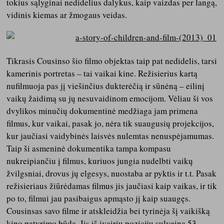
tokius sąlyginai nedidelius dalykus, kaip vaizdas per langą,
vidinis kiemas ar žmogaus veidas.
Tikrasis Cousinso šio filmo objektas taip pat nedidelis, tarsi
kamerinis portretas – tai vaikai kine. Režisierius kartą
nufilmuoja pas jį viešinčius dukterėčią ir sūnėną – eilinį
vaikų žaidimą su jų nesuvaidinom emocijom. Vėliau ši vos
dvylikos minučių dokumentinė medžiaga jam primena
filmus, kur vaikai, pasak jo, nėra tik suaugusių projekcijos,
kur jaučiasi vaidybinės laisvės nulemtas nenuspėjamumas.
Taip ši asmeninė dokumentika tampa kompasu
nukreipiančiu į filmus, kuriuos jungia nudelbti vaikų
žvilgsniai, drovus jų elgesys, nuostaba ar pyktis ir t.t. Pasak
režisieriaus žiūrėdamas filmus jis jaučiasi kaip vaikas, ir tik
po to, filmui jau pasibaigus apmąsto jį kaip suaugęs.
Cousinsas savo filme ir atskleidžia bei tyrinėja šį vaikišką
kino patyrimo būdą. Jis iš įvairių pozicijų sulygina 53