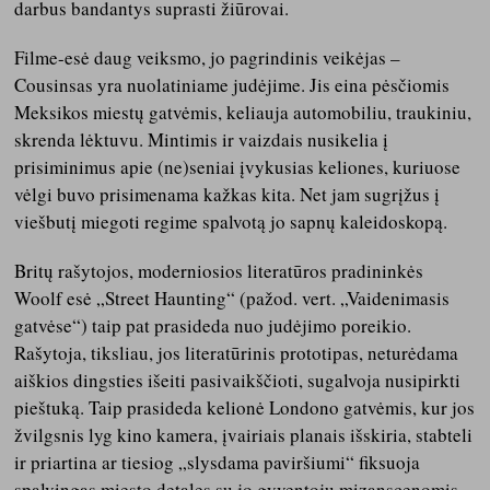
darbus bandantys suprasti žiūrovai.
Filme-esė daug veiksmo, jo pagrindinis veikėjas –
Cousinsas yra nuolatiniame judėjime. Jis eina pėsčiomis
Meksikos miestų gatvėmis, keliauja automobiliu, traukiniu,
skrenda lėktuvu. Mintimis ir vaizdais nusikelia į
prisiminimus apie (ne)seniai įvykusias keliones, kuriuose
vėlgi buvo prisimenama kažkas kita. Net jam sugrįžus į
viešbutį miegoti regime spalvotą jo sapnų kaleidoskopą.
Britų rašytojos, moderniosios literatūros pradininkės
Woolf esė „Street Haunting“ (pažod. vert. „Vaidenimasis
gatvėse“) taip pat prasideda nuo judėjimo poreikio.
Rašytoja, tiksliau, jos literatūrinis prototipas, neturėdama
aiškios dingsties išeiti pasivaikščioti, sugalvoja nusipirkti
pieštuką. Taip prasideda kelionė Londono gatvėmis, kur jos
žvilgsnis lyg kino kamera, įvairiais planais išskiria, stabteli
ir priartina ar tiesiog „slysdama paviršiumi“ fiksuoja
spalvingas miesto detales su jo gyventojų mizanscenomis.