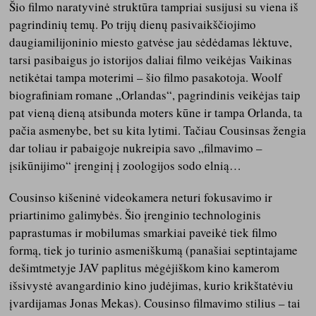
Šio filmo naratyvinė struktūra tampriai susijusi su viena iš
pagrindinių temų. Po trijų dienų pasivaikščiojimo
daugiamilijoninio miesto gatvėse jau sėdėdamas lėktuve,
tarsi pasibaigus jo istorijos daliai filmo veikėjas Vaikinas
netikėtai tampa moterimi – šio filmo pasakotoja. Woolf
biografiniam romane „Orlandas“, pagrindinis veikėjas taip
pat vieną dieną atsibunda moters kūne ir tampa Orlanda, ta
pačia asmenybe, bet su kita lytimi. Tačiau Cousinsas žengia
dar toliau ir pabaigoje nukreipia savo „filmavimo –
įsikūnijimo“ įrenginį į zoologijos sodo elnią…
Cousinso kišeninė videokamera neturi fokusavimo ir
priartinimo galimybės. Šio įrenginio technologinis
paprastumas ir mobilumas smarkiai paveikė tiek filmo
formą, tiek jo turinio asmeniškumą (panašiai septintajame
dešimtmetyje JAV paplitus mėgėjiškom kino kamerom
išsivystė avangardinio kino judėjimas, kurio krikštatėviu
įvardijamas Jonas Mekas). Cousinso filmavimo stilius – tai