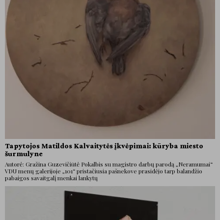
Tapytojos Matildos Kalvaitytės įkvėpimai: kūryba miesto
šurmulyne
Autorė: Gražina Guzevičiūtė Pokalbis su magistro darbų parodą „Neramumai“
VDU menų galerijoje „101“ pristačiusia pašnekove prasidėjo tarp balandžio
pabaigos savaitgalį menkai lankytų