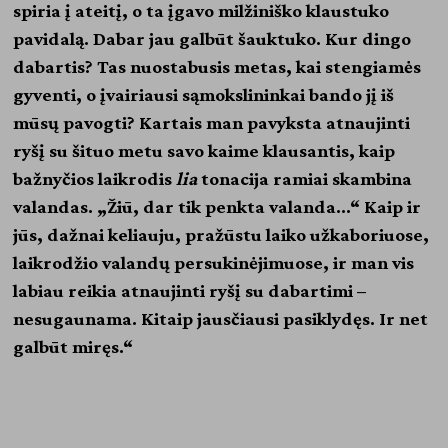
spiria į ateitį, o ta įgavo milžiniško klaustuko
pavidalą. Dabar jau galbūt šauktuko. Kur dingo
dabartis? Tas nuostabusis metas, kai stengiamės
gyventi, o įvairiausi sąmokslininkai bando jį iš
mūsų pavogti? Kartais man pavyksta atnaujinti
ryšį su šituo metu savo kaime klausantis, kaip
bažnyčios laikrodis
lia
tonacija ramiai skambina
valandas. „Žiū, dar tik penkta valanda…“ Kaip ir
jūs, dažnai keliauju, pražūstu laiko užkaboriuose,
laikrodžio valandų persukinėjimuose, ir man vis
labiau reikia atnaujinti ryšį su dabartimi –
nesugaunama. Kitaip jausčiausi pasiklydęs. Ir net
galbūt miręs.“