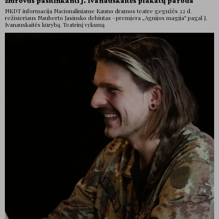
žiūrovus pasitinkanti J. Ivanauskaitės plakatų paroda
NKDT informacija Nacionaliniame Kauno dramos teatre gegužės 22 d.
režisieriaus Nauberto Jasinsko debiutas –premjera „Agnijos magija“ pagal J.
Ivanauskaitės kūrybą. Teatrinį vyksmą