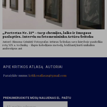
„Portretas Nr. 21“ – tarp chemijos, laiko ir žmogaus
paslapties. Interviu su fotomenininku Artūru Šeštoku
Autorė: Simona Griniūtė Fotografas Artūras Šeštokas savo kūryboje pasitelkia
retą XIX a. techniką – šlapio kolodijaus metodą, leidžiantį kurti unikalius
ambrotipus ant
APIE KRITIKOS ATLASĄ
AUTORIAI
Parašykite mums:
kritikosatlasas@gmail.com
PRENUMERUOKITE MŪSŲ NAUJIENAS EL. PAŠTU
El.