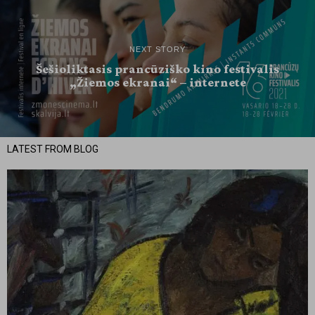
NEXT STORY
Šešioliktasis prancūziško kino festivalis
„Žiemos ekranai“ – internete
LATEST FROM BLOG