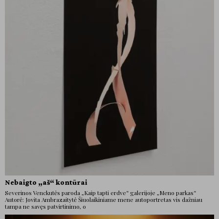
Nebaigto „aš“ kontūrai
Severinos Venckutės paroda „Kaip tapti erdve“ galerijoje „Meno parkas“
Autorė: Jovita Ambrazaitytė Šiuolaikiniame mene autoportretas vis dažniau
tampa ne savęs patvirtinimo, o