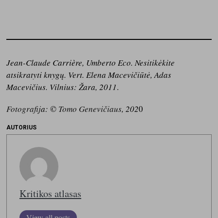
Jean-Claude Carrière, Umberto Eco. Nesitikėkite
atsikratyti knygų. Vert. Elena Macevičiūtė, Adas
Macevičius. Vilnius: Žara, 2011
.
Fotografij
a:
©
Tomo Genevičiaus
, 202
0
AUTORIUS
Kritikos atlasas
View all posts