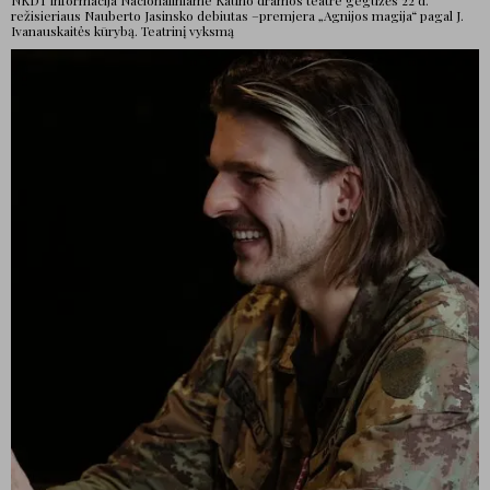
NKDT informacija Nacionaliniame Kauno dramos teatre gegužės 22 d.
režisieriaus Nauberto Jasinsko debiutas –premjera „Agnijos magija“ pagal J.
Ivanauskaitės kūrybą. Teatrinį vyksmą