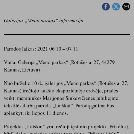
Galerijos „Meno parkas“
informacija
Parodos laikas: 2021 06 10 – 07 11
Vieta: Galerija „Meno parkas“ (Rotušės a. 27, 44279
Kaunas, Lietuva)
Nuo birželio 10 d., galerijos „Meno parkas“ (Rotušės a. 27,
Kaunas) trečiojo aukšto ekspozicinėje erdvėje, pradės
veikti menininkės Marijonos Sinkevičienės jubiliejinė
tekstilės darbų paroda „Laiškai“. Parodą galima bus
aplankyti iki liepos 11 dienos.
Projektas ,,Laiškai” yra trečioji tęstinio projekto ,,Prikelta į
būtį” dalis, kurį viso sudaro trys dalys ,,Prikelta į būtį”,