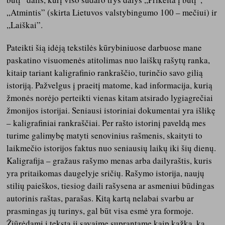
„Atmintis” (skirta Lietuvos valstybingumo 100 – mečiui) ir
,,Laiškai”.
Pateikti šią idėją tekstilės kūrybiniuose darbuose mane
paskatino visuomenės atitolimas nuo laiškų rašytų ranka,
kitaip tariant kaligrafinio rankraščio, turinčio savo gilią
istoriją. Pažvelgus į praeitį matome, kad informacija, kurią
žmonės norėjo perteikti vienas kitam atsirado lygiagrečiai
žmonijos istorijai. Seniausi istoriniai dokumentai yra išlikę
– kaligrafiniai rankraščiai. Per rašto istorinį paveldą mes
turime galimybę matyti senovinius rašmenis, skaityti to
laikmečio istorijos faktus nuo seniausių laikų iki šių dienų.
Kaligrafija – gražaus rašymo menas arba dailyraštis, kuris
yra pritaikomas daugelyje sričių. Rašymo istorija, naujų
stilių paieškos, tiesiog daili rašysena ar asmeniui būdingas
autorinis raštas, parašas. Kitą kartą nelabai svarbu ar
prasmingas jų turinys, gal būt visa esmė yra formoje.
Žiūrėdami į tekstą jį savaime suprantame kaip kažką, ką