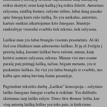
reikia skaityti, retai kaip kažką į ką reikia žiūrėti. Autoriaus
rašysena, raidžių formos, rašymo stilius, labai daug pasako
apie žmogų kuris rašo laišką. Jis yra unikalus, autorinis,
kartais sunkiai atkartojamas kito žmogaus. Siuntėjo
rankraštyje vienodai svarbūs tiek tekstas, tiek rašysena.
Laiškai man yra labai brangūs visomis prasmėmis. Aš iki
šiol esu išlaikiusi man adresuotus laiškus. Iš jų aš žvelgiu į
pereitą laiką, kuomet laiškai buvo rašomi, matau, kaip
keitėsi asmens rašysena, tekstas. Manau visi mes esame
parašę patį pirmąjį laišką, tačiau, bėgant metams, yra ir
paskutinis laiškas. Jie visi yra labia brangūs ir svarbūs, nes
kalba apie mūsų buvimą šiame pasaulyje.
Pagrindinė tekstilės darbų ,,Laiškai” koncepcija – rašytinio
laiško žmogaus žmogui svarba ir reikšmė. Yra didžiulis
skirtumas tarp laiško rašyto
Times New Roman
šriftu, kur
visų autorių laiškų šriftas yra toks pats, ir kiekvieno