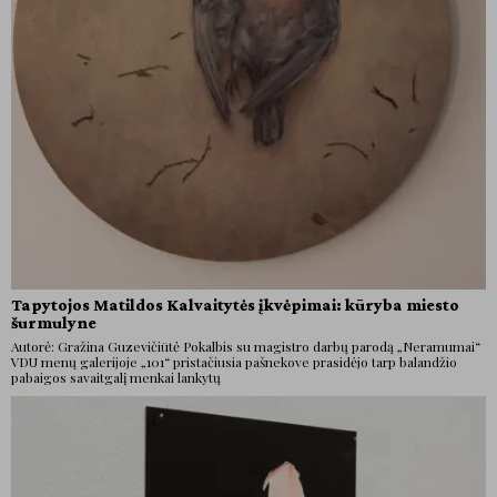
Tapytojos Matildos Kalvaitytės įkvėpimai: kūryba miesto
šurmulyne
Autorė: Gražina Guzevičiūtė Pokalbis su magistro darbų parodą „Neramumai“
VDU menų galerijoje „101“ pristačiusia pašnekove prasidėjo tarp balandžio
pabaigos savaitgalį menkai lankytų