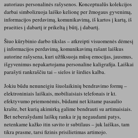
autoriaus personalinės rašysenos. Konceptualūs kolekcijos
darbai simbolizuoja laiško kelionę per žmogaus gyvenimą,
informacijos perdavimą, komunikavimą, iš kartos į kartą, iš
praeities į dabartį ir prikeltą į būtį, į dabartį.
Šiuo kūrybinio darbo tikslas – atkreipti visuomenės dėmesį
į informacijos perdavimą, komunikavimą rašant laiškus
autorine rašysena, kuri užfiksuoja mūsų emocijas, jausmus,
išgyvenimus nepakartojama personaline kaligrafija. Laiškai
parašyti rankraščiu tai – sielos ir širdies kalba.
Jokiu būdu nenuneigiu šiuolaikinių bendravimo formų –
elektroniniais laiškais, mobiliaisiais telefonais ir kt.
efektyvumo priemonėmis, būdami net kitame pasaulio
krašte, bet kurią akimirką galime bendrauti su artimaisiais.
Bet neberašydami laiškų ranka ir jų negaudami patys,
netenkame kažko itin savito ir subtilaus – juk laiškas, tam
tikra prasme, tarsi fizinis prisilietimas artimojo.