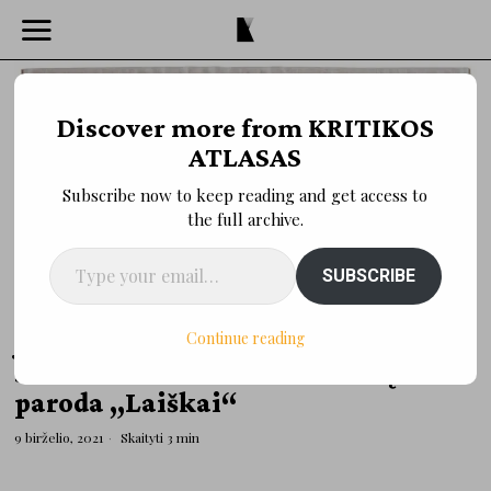
Discover more from KRITIKOS
ATLASAS
Subscribe now to keep reading and get access to
the full archive.
Type your email…
SUBSCRIBE
NAUJIENOS IR ĮVYKIAI
·
NAUJIENOS IR ĮVYKIAI
Jubiliejinė Marijonos
Continue reading
Sinkevičienės tekstilės darbų
paroda „Laiškai“
9 birželio, 2021
Skaityti 3 min