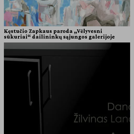
Kęstučio Zapkaus paroda „Vėlyvesni
sūkuriai“ dailininkų sąjungos galerijoje