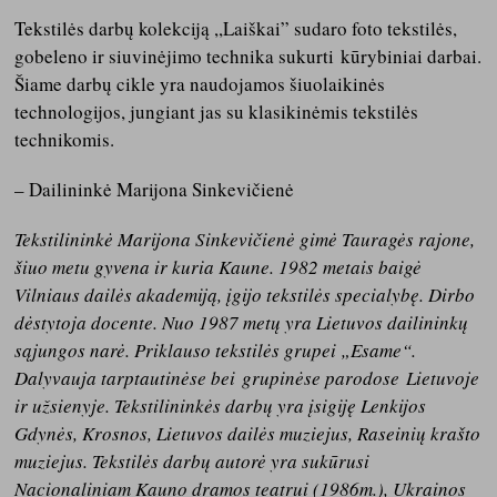
Tekstilės darbų kolekciją ,,Laiškai” sudaro foto tekstilės,
gobeleno ir siuvinėjimo technika sukurti kūrybiniai darbai.
Šiame darbų cikle yra naudojamos šiuolaikinės
technologijos, jungiant jas su klasikinėmis tekstilės
technikomis.
– Dailininkė Marijona Sinkevičienė
Tekstilininkė Marijona Sinkevičienė gimė Tauragės rajone,
šiuo metu gyvena ir kuria Kaune. 1982 metais baigė
Vilniaus dailės akademiją, įgijo tekstilės specialybę. Dirbo
dėstytoja docente. Nuo 1987 metų yra Lietuvos dailininkų
sąjungos narė. Priklauso tekstilės grupei „Esame“.
Dalyvauja tarptautinėse bei grupinėse parodose Lietuvoje
ir užsienyje. Tekstilininkės darbų yra įsigiję Lenkijos
Gdynės, Krosnos, Lietuvos dailės muziejus, Raseinių krašto
muziejus. Tekstilės darbų autorė yra sukūrusi
Nacionaliniam Kauno dramos teatrui (1986m.), Ukrainos