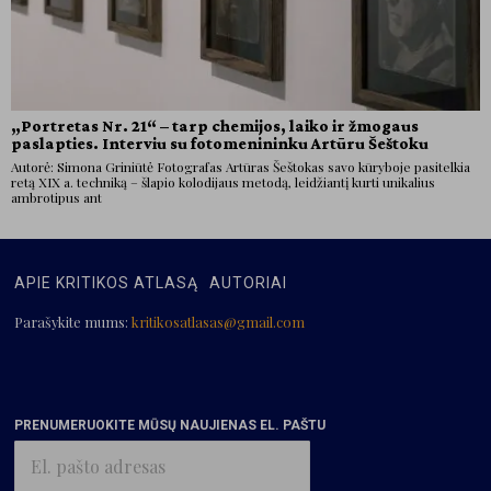
„Portretas Nr. 21“ – tarp chemijos, laiko ir žmogaus
paslapties. Interviu su fotomenininku Artūru Šeštoku
Autorė: Simona Griniūtė Fotografas Artūras Šeštokas savo kūryboje pasitelkia
retą XIX a. techniką – šlapio kolodijaus metodą, leidžiantį kurti unikalius
ambrotipus ant
APIE KRITIKOS ATLASĄ
AUTORIAI
Parašykite mums:
kritikosatlasas@gmail.com
PRENUMERUOKITE MŪSŲ NAUJIENAS EL. PAŠTU
El.
pašto