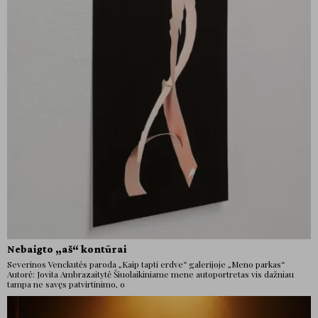
Nebaigto „aš“ kontūrai
Severinos Venckutės paroda „Kaip tapti erdve“ galerijoje „Meno parkas“
Autorė: Jovita Ambrazaitytė Šiuolaikiniame mene autoportretas vis dažniau
tampa ne savęs patvirtinimo, o