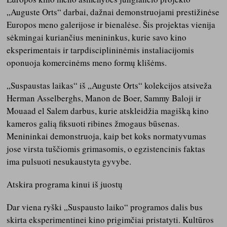
„Auguste Orts“ darbai, dažnai demonstruojami prestižinėse
Europos meno galerijose ir bienalėse. Šis projektas vienija
sėkmingai kuriančius menininkus, kurie savo kino
eksperimentais ir tarpdisciplininėmis instaliacijomis
oponuoja komercinėms meno formų klišėms.
„Suspaustas laikas“ iš „Auguste Orts“ kolekcijos atsiveža
Herman Asselberghs, Manon de Boer, Sammy Baloji ir
Mouaad el Salem darbus, kurie atskleidžia magišką kino
kameros galią fiksuoti ribines žmogaus būsenas.
Menininkai demonstruoja, kaip bet koks normatyvumas
jose virsta tuščiomis grimasomis, o egzistencinis faktas
ima pulsuoti nesukaustyta gyvybe.
Atskira programa kinui iš juostų
Dar viena ryški „Suspausto laiko“ programos dalis bus
skirta eksperimentinei kino prigimčiai pristatyti. Kultūros