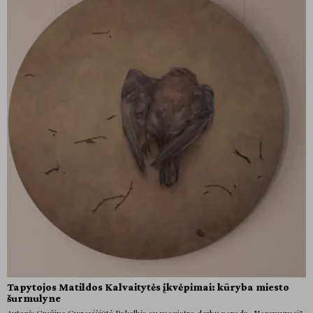
Tapytojos Matildos Kalvaitytės įkvėpimai: kūryba miesto
šurmulyne
Autorė: Gražina Guzevičiūtė Pokalbis su magistro darbų parodą „Neramumai“