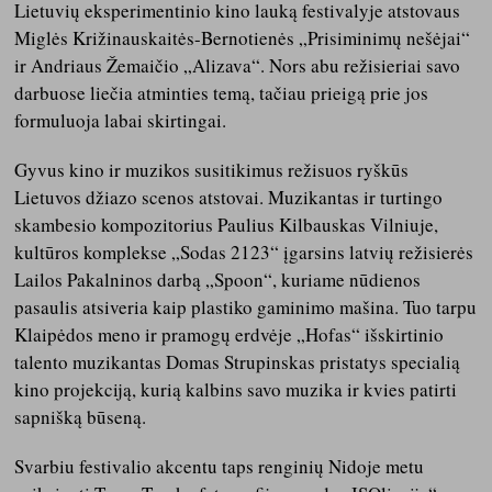
Lietuvių eksperimentinio kino lauką festivalyje atstovaus
Miglės Križinauskaitės-Bernotienės „Prisiminimų nešėjai“
ir Andriaus Žemaičio „Alizava“. Nors abu režisieriai savo
darbuose liečia atminties temą, tačiau prieigą prie jos
formuluoja labai skirtingai.
Gyvus kino ir muzikos susitikimus režisuos ryškūs
Lietuvos džiazo scenos atstovai. Muzikantas ir turtingo
skambesio kompozitorius Paulius Kilbauskas Vilniuje,
kultūros komplekse „Sodas 2123“ įgarsins latvių režisierės
Lailos Pakalninos darbą „Spoon“, kuriame nūdienos
pasaulis atsiveria kaip plastiko gaminimo mašina. Tuo tarpu
Klaipėdos meno ir pramogų erdvėje „Hofas“ išskirtinio
talento muzikantas Domas Strupinskas pristatys specialią
kino projekciją, kurią kalbins savo muzika ir kvies patirti
sapnišką būseną.
Svarbiu festivalio akcentu taps renginių Nidoje metu