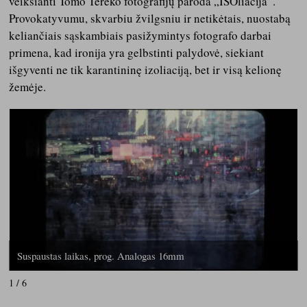
veiksianti Tomo Tereko fotografijų paroda „ISOliacija“.
Provokatyvumu, skvarbiu žvilgsniu ir netikėtais, nuostabą
keliančiais sąskambiais pasižymintys fotografo darbai
primena, kad ironija yra gelbstinti palydovė, siekiant
išgyventi ne tik karantininę izoliaciją, bet ir visą kelionę
žemėje.
Suspaustas laikas, prog. Analogas 16mm
1 / 6