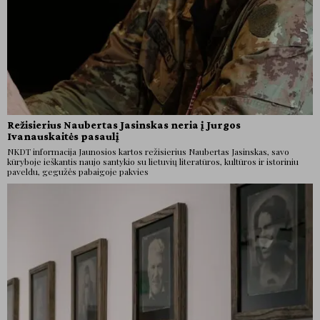
Režisierius Naubertas Jasinskas neria į Jurgos
Ivanauskaitės pasaulį
NKDT informacija Jaunosios kartos režisierius Naubertas Jasinskas, savo
kūryboje ieškantis naujo santykio su lietuvių literatūros, kultūros ir istoriniu
paveldu, gegužės pabaigoje pakvies