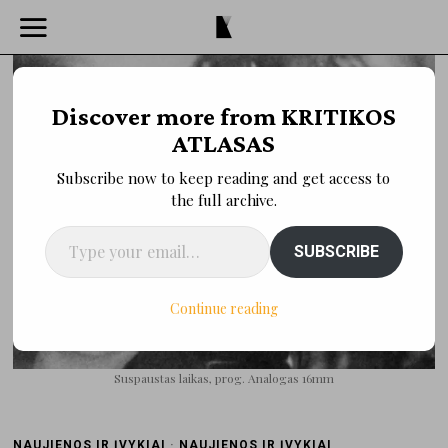
Discover more from KRITIKOS
ATLASAS
Subscribe now to keep reading and get access to
the full archive.
Type your email…
SUBSCRIBE
Continue reading
Suspaustas laikas, prog. Analogas 16mm
NAUJIENOS IR ĮVYKIAI
·
NAUJIENOS IR ĮVYKIAI