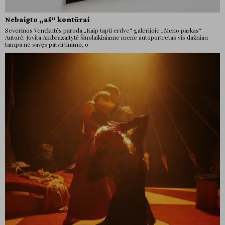
Nebaigto „aš“ kontūrai
Severinos Venckutės paroda „Kaip tapti erdve“ galerijoje „Meno parkas“
Autorė: Jovita Ambrazaitytė Šiuolaikiniame mene autoportretas vis dažniau
tampa ne savęs patvirtinimo, o