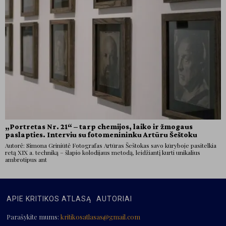
„Portretas Nr. 21“ – tarp chemijos, laiko ir žmogaus
paslapties. Interviu su fotomenininku Artūru Šeštoku
Autorė: Simona Griniūtė Fotografas Artūras Šeštokas savo kūryboje pasitelkia
retą XIX a. techniką – šlapio kolodijaus metodą, leidžiantį kurti unikalius
ambrotipus ant
APIE KRITIKOS ATLASĄ
AUTORIAI
Parašykite mums:
kritikosatlasas@gmail.com