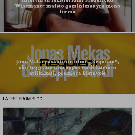
Interviu su režisieriumi Fredericku
Wisemanu: maisto gaminimas yra meno
forma
NEXT STORY
Jono Meko paskutinio filmo „Requiem“,
skirto gyvam Giuseppes Verdi kūrinio
atlikimui, premjera Lietuvoje
LATEST FROM BLOG