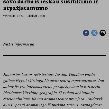
savo darbais ieškau susitikimo ir
atpažįstamumo
7 rugsėjo, 2024
Skaityti 6 min
NKDT
informacija
Jaunosios kartos režisieriaus Justino Vinciūno vardą
galima išvysti skirtingų Lietuvos teatrų repertuaruose. Jau
dabar jis yra laikomas vienu perspektyviausių režisierių.
Plėsdamas kūrybinę geografiją, šį rudenį debiutuoja
Nacionaliniame Kauno dramos teatre premjera „Atidaryk
duris“ pagal dramaturgo iš Burkina Faso A. Tarnagda’os