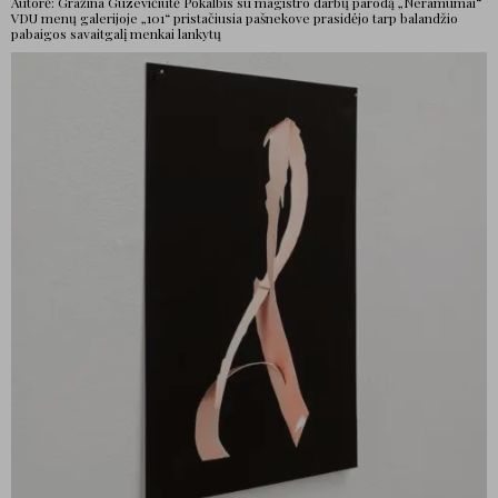
Autorė: Gražina Guzevičiūtė Pokalbis su magistro darbų parodą „Neramumai“
VDU menų galerijoje „101“ pristačiusia pašnekove prasidėjo tarp balandžio
pabaigos savaitgalį menkai lankytų