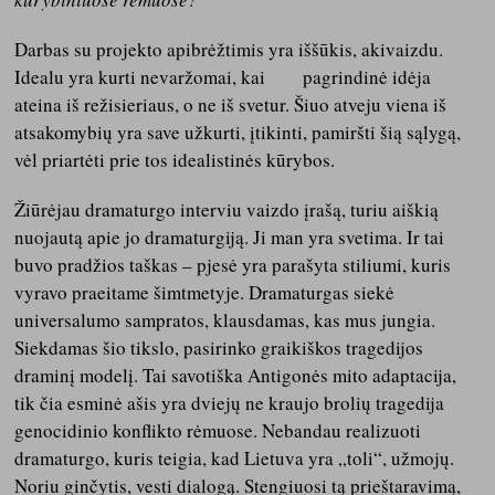
Darbas su projekto apibrėžtimis yra iššūkis, akivaizdu.
Idealu yra kurti nevaržomai, kai pagrindinė idėja
ateina iš režisieriaus, o ne iš svetur. Šiuo atveju viena iš
atsakomybių yra save užkurti, įtikinti, pamiršti šią sąlygą,
vėl priartėti prie tos idealistinės kūrybos.
Žiūrėjau dramaturgo interviu vaizdo įrašą, turiu aiškią
nuojautą apie jo dramaturgiją. Ji man yra svetima. Ir tai
buvo pradžios taškas – pjesė yra parašyta stiliumi, kuris
vyravo praeitame šimtmetyje. Dramaturgas siekė
universalumo sampratos, klausdamas, kas mus jungia.
Siekdamas šio tikslo, pasirinko graikiškos tragedijos
draminį modelį. Tai savotiška Antigonės mito adaptacija,
tik čia esminė ašis yra dviejų ne kraujo brolių tragedija
genocidinio konflikto rėmuose. Nebandau realizuoti
dramaturgo, kuris teigia, kad Lietuva yra „toli“, užmojų.
Noriu ginčytis, vesti dialogą. Stengiuosi tą prieštaravimą,