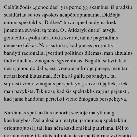
Galbūt žodis „genocidas“ yra pernelyg skambus, iš pradžių
susidūriau su tos sąvokos neapčiuopiamumu. Didžiąja
dalimi spektaklis „Dulkės“ buvo apie bandymą kiek
įmanoma suvokti tą temą. O „Atidaryk duris“ atveju
genocido sąvoka nėra tokia svarbi, tai ne pagrindinis
dėmesio taškas. Nors sutinku, kad pjesės prigimtis –
bandyti racionaliai įvertinti politines dilemas, man aktualus
individualaus žmogaus išgyvenimas. Negaliu sakyti, kad
nesu genocido dalis, esu vienoje ar kitoje pusėje, man tai –
neatsakomi klausimai. Bet ką aš galiu pabandyti, tai
suprasti vieno žmogaus perspektyvą, suvokti ją tiek, kiek
man pavyksta. Tikiuosi, kad šis spektaklis ragins pajausti,
kad jame bandoma perteikti vieno žmogaus perspektyva.
Kurdamas spektaklius nenoriu scenoje matyti daug
kasdienybės. Dėl anksčiau matytų, įsiminusių spektaklių
orientuojuosi į tai, kas nėra kasdieniškai patiriama. Dėl to
noriu nagrinėti kartais tolimiausias arba iš pirmo žvilgsnio