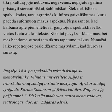
tikrą kultūrą joje nebuvus, negyvenus, nepajutus galima
pristatyti stereotipiškai, šabloniškai. Šiek tiek išlieka
spalvų kodas, tarsi agrarinės kultūros gaivališkumas, kuris
padeda suformuoti mažus aspektus. Nepaisant to, kad
kalbama apie piemenėlius ir ganytojus, spektaklis ieško
vietos Lietuvos kontekste. Kiek tai pavyks – klausimas, bet
mes bandome surasti tam tikrus tapatumo taškus. Nemažai
laiko repeticijose praleidžiame mąstydami, kad žiūrovas
surastų.
Rugsėjo 14 d. po spektaklio vyks diskusija su
menotyrininke, Vilniaus universiteto Azijos ir
transkultūrinių studijų instituto dėstytoja, Afrikos studijų
tyrėja dr. Karina Simonson „Afrikos kultūra. Kaip mes ją
pažįstame? “. Diskusiją moderuos teatro meno vadovas,
teatrologas, doc. dr. Edgaras Klivis.