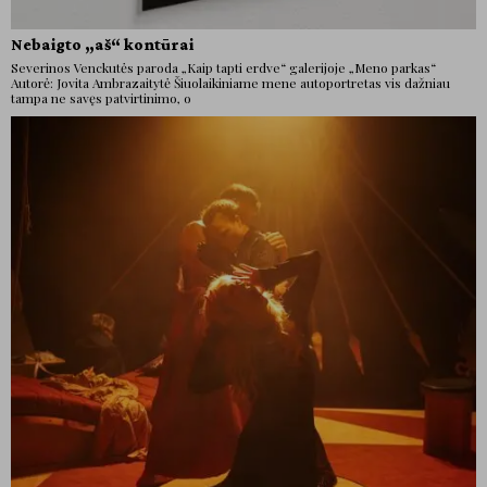
Nebaigto „aš“ kontūrai
Severinos Venckutės paroda „Kaip tapti erdve“ galerijoje „Meno parkas“
Autorė: Jovita Ambrazaitytė Šiuolaikiniame mene autoportretas vis dažniau
tampa ne savęs patvirtinimo, o