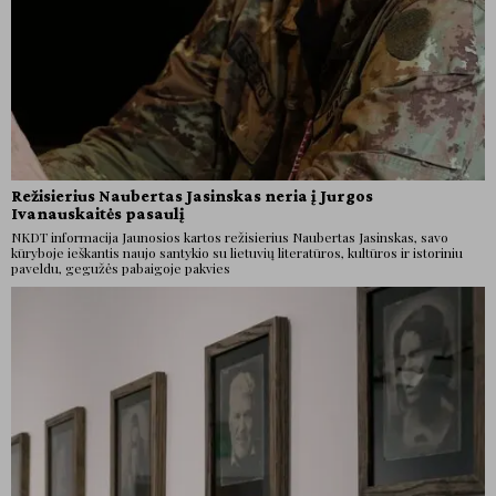
Režisierius Naubertas Jasinskas neria į Jurgos
Ivanauskaitės pasaulį
NKDT informacija Jaunosios kartos režisierius Naubertas Jasinskas, savo
kūryboje ieškantis naujo santykio su lietuvių literatūros, kultūros ir istoriniu
paveldu, gegužės pabaigoje pakvies