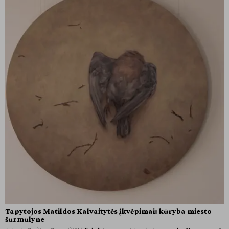
Tapytojos Matildos Kalvaitytės įkvėpimai: kūryba miesto
šurmulyne