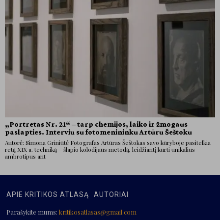
„Portretas Nr. 21“ – tarp chemijos, laiko ir žmogaus
paslapties. Interviu su fotomenininku Artūru Šeštoku
Autorė: Simona Griniūtė Fotografas Artūras Šeštokas savo kūryboje pasitelkia
retą XIX a. techniką – šlapio kolodijaus metodą, leidžiantį kurti unikalius
ambrotipus ant
APIE KRITIKOS ATLASĄ
AUTORIAI
Parašykite mums:
kritikosatlasas@gmail.com