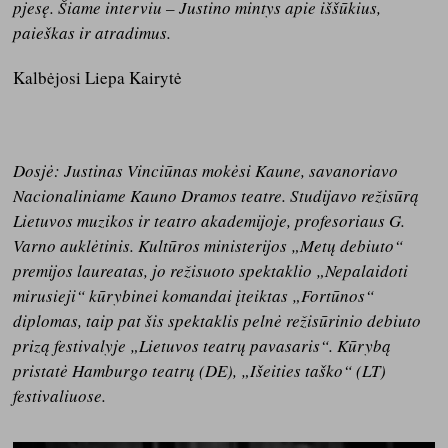
pjesę. Šiame interviu – Justino mintys apie iššūkius,
paieškas ir atradimus.
Kalbėjosi Liepa Kairytė
Dosjė:
Justinas Vinciūnas mokėsi Kaune, savanoriavo
Nacionaliniame Kauno Dramos teatre. Studijavo režisūrą
Lietuvos muzikos ir teatro akademijoje, profesoriaus G.
Varno auklėtinis. Kultūros ministerijos „Metų debiuto“
premijos laureatas, jo režisuoto spektaklio „Nepalaidoti
mirusieji“ kūrybinei komandai įteiktas „Fortūnos“
diplomas, taip pat šis spektaklis pelnė režisūrinio debiuto
prizą festivalyje „Lietuvos teatrų pavasaris“. Kūrybą
pristatė Hamburgo teatrų (DE), „Išeities taško“ (LT)
festivaliuose.