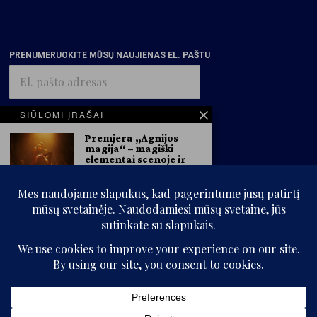
PRENUMERUOKITE MŪSŲ NAUJIENAS EL. PAŠTU
El.
pašto
adresas
SIŪLOMI ĮRAŠAI
PRENUMERUOTI
Premjera „Agnijos
magija“ – magiški
elementai scenoje ir
žiūrovus pasitinkanti J.
Ivanauskaitės plakatų
paroda
NKDT informacija
Nacionaliniame Kauno
dramos teatre gegužės 22 d.
režisieriaus
Režisierius Naubertas
© „Kritikos atlasas“, 2025. Visos teisės saugomos.
Jasinskas neria į
Jurgos Ivanauskaitės
Be „Kritikos atlaso“ sutikimo kopijuoti ir platinti svetainės informaciją
pasaulį
draudžiama.
NKDT informacija Jaunosios
kartos režisierius Naubertas