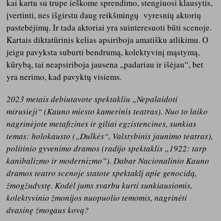
kai kartu su trupe ieškome sprendimo, stengiuosi klausytis,
įvertinti, nes išgirstu daug reikšmingų vyresnių aktorių
pastebėjimų. Ir tada aktoriai yra suinteresuoti būti scenoje.
Kartais diktatūrinis kelias apsiriboja amatišku atlikimu. O
jeigu pavyksta suburti bendrumą, kolektyvinį mąstymą,
kūrybą, tai neapsiriboja jausena „padariau ir išėjau“, bet
yra nerimo, kad pavyktų visiems.
2023 metais debiutavote spektakliu „Nepalaidoti
mirusieji“ (Kauno miesto kamerinis teatras). Nuo to laiko
nagrinėjote metafizines ir giliai egzistencines, sunkias
temas: holokausto („Dulkės“, Valstybinis jaunimo teatras),
politinio gyvenimo dramos (radijo spektaklis „1922: tarp
kanibalizmo ir modernizmo”). Dabar Nacionalinio Kauno
dramos teatro scenoje statote spektaklį apie genocidą,
žmogžudystę. Kodėl jums svarbu kurti sunkiausiomis,
kolektyvinio žmonijos nuopuolio temomis, nagrinėti
dvasinę žmogaus kovą?