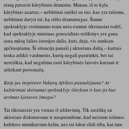
rėmą paversti kūrybiniu dėmėniu. Manau, iš to kyla
kūrybinis azartas,– nebūtinai sutikti su tuo, kas yra rašoma,
nebūtinai daryti tai, ką siūlo dramaturgas. Šiame
spektaklyje svetimumo tema nėra esminė tikriausiai todėl,
kad spektaklyje minimas genocidinis reiškinys yra gana
sena mūsų šalies istorijos dalis, kuri, deja, vis sunkiau
apčiuopiama. Ši situacija panaši į aktoriaus dalią – kartais
tenka atlikti vaidmenis, kurių negali pasirinkti, bet tai
nereiškia, kad negalima rasti kūrybinės laisvės kuriant ir
atliekant personažą.
Kaip jus inspiravo Vakarų Afrikos pasaulėjauta? Ar
kultūriniai skirtumai spektaklyje išnyksta ir kuo jis bus
artimas Lietuvos žmogui?
Tai tikriausiai yra vienas iš uždavinių. Tik susitikę su
aktoriais diskutavome ir nusprendėme, kad neisime tolimos
kultūros mimikavimo keliu, nes tai labai slidi riba, kai tam