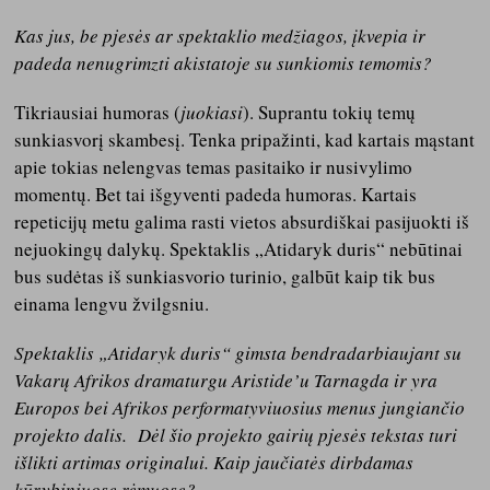
Kas jus, be pjesės ar spektaklio medžiagos, įkvepia ir
padeda nenugrimzti akistatoje su sunkiomis temomis?
Tikriausiai humoras (
juokiasi
). Suprantu tokių temų
sunkiasvorį skambesį. Tenka pripažinti, kad kartais mąstant
apie tokias nelengvas temas pasitaiko ir nusivylimo
momentų. Bet tai išgyventi padeda humoras. Kartais
repeticijų metu galima rasti vietos absurdiškai pasijuokti iš
nejuokingų dalykų. Spektaklis „Atidaryk duris“ nebūtinai
bus sudėtas iš sunkiasvorio turinio, galbūt kaip tik bus
einama lengvu žvilgsniu.
Spektaklis „Atidaryk duris“ gimsta bendradarbiaujant su
Vakarų Afrikos dramaturgu Aristide’u Tarnagda ir yra
Europos bei Afrikos performatyviuosius menus jungiančio
projekto dalis. Dėl šio projekto gairių pjesės tekstas turi
išlikti artimas originalui. Kaip jaučiatės dirbdamas
kūrybiniuose rėmuose?