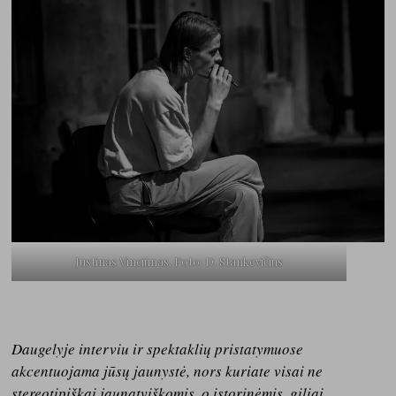
Justinas Vinciūnas. Foto: D. Stankevičius
Daugelyje interviu ir spektaklių pristatymuose
akcentuojama jūsų jaunystė, nors kuriate visai ne
stereotipiškai jaunatviškomis, o istorinėmis, giliai