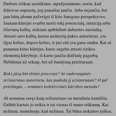
Darbais ieškau susitikimo, atpažįstamumo, noriu, kad
žiūrovas suprastų, jog panašiai jaučia. Arba nejaučia, bet
jam būtų įdomu pažvelgti iš kito žmogaus perspektyvos.
Jaunam kūrėjui svarbu turėti tokį potencialą, intuiciją arba
išlavintą kalbą, siekiant apibūdinti dabarties nuotaiką.
Atrasti savo kalbą, kuriai nedarytų įtakos autoritetai, yra
ilgas kelias, drąsos kelias, ir juo eiti yra gana sunku. Kai aš
pamatau kitus kūrėjus, kurie sugeba atrasti rizikos
elementą kūryboje, iš karto jaučiu didžiulę pagarbą.
Nebūtinai už sėkmę, bet už bandymą prieštarauti.
Koks jūsų kūrybinis procesas? Ar vadovaujatės
režisieriaus autoritetu, kas padeda jį užsitarnauti? O gal
priešingai, – remiatės kolektyvinės kūrybos metodu?
Aš nematau savęs kaip režisieriaus su metaliniu kumščiu.
Galbūt kartais jo reikia ir tai vienas iš mano trūkumų. Kai
nežinau, nemeluoju, kad nežinau. Tai būna atskaitos taškas,