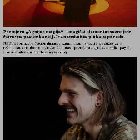
Premjera „Agnijos magija“ – magiški elementai scenoje ir
žiūrovus pasitinkanti J. Ivanauskaitės plakatų paroda
NKDT informacija Nacionaliniame Kauno dramos teatre gegužės 22 d.
režisieriaus Nauberto Jasinsko debiutas –premjera „Agnijos magija“ pagal J.
Ivanauskaitės kūrybą. Teatrinį vyksmą