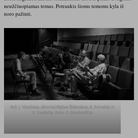
neužčiuopiamas temas. Potraukis šioms temoms kyla iš
noro pažinti.
Rež. J. Vinciūnas, aktoriai Sigitas Šidlauskas, R. Petraitis, ir
K. Povilaitis. Foto: D. Stankevičius