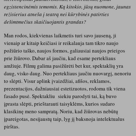
egzistencinėmis temomis. Ką kitokio, jūsų nuomone, jaunas
režisierius atneša į teatrą nei kūrybinės patirties
dešimtmečius skaičiuojantis grandas?
Man rodos, kiekvienas laikmetis turi savo jauseną, ji
vienaip ar kitaip keičiasi ir reikalauja tam tikro naujo
požiūrio taško, naujos formos, galiausiai naujos prieigos
prie žiūrovo. Dabar aš jaučiu, kad esame pertekliaus
amžiuje. Filmų galima pasižūrėti bet kur, spektaklių yra
daug, visko daug. Nuo pertekliaus jaučiu nuovargį, nenoriu
to slėpti. Visur aplink įvaizdžiai, afišos, reklamos,
prezentacijos, dažniausiai estetizuotos, rodoma tik viena
fasado pusė. Spektakliu siekiu parodyti tai, ką buvo
įprasta slėpti, prieštarauti taisyklėms, kurios sudaro
klasikinę meno sampratą. Noriu, kad žiūrovas nebūtų
įpareigotas, nesijaustų taip, lyg jį baksnoja intelektualus
pirštas.