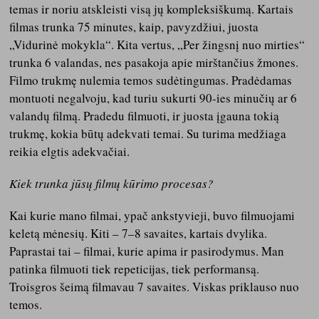
temas ir noriu atskleisti visą jų kompleksiškumą. Kartais
filmas trunka 75 minutes, kaip, pavyzdžiui, juosta
„Vidurinė mokykla“. Kita vertus, „Per žingsnį nuo mirties“
trunka 6 valandas, nes pasakoja apie mirštančius žmones.
Filmo trukmę nulemia temos sudėtingumas. Pradėdamas
montuoti negalvoju, kad turiu sukurti 90-ies minučių ar 6
valandų filmą. Pradedu filmuoti, ir juosta įgauna tokią
trukmę, kokia būtų adekvati temai. Su turima medžiaga
reikia elgtis adekvačiai.
Kiek trunka jūsų filmų kūrimo procesas?
Kai kurie mano filmai, ypač ankstyvieji, buvo filmuojami
keletą mėnesių. Kiti – 7–8 savaites, kartais dvylika.
Paprastai tai – filmai, kurie apima ir pasirodymus. Man
patinka filmuoti tiek repeticijas, tiek performansą.
Troisgros šeimą filmavau 7 savaites. Viskas priklauso nuo
temos.