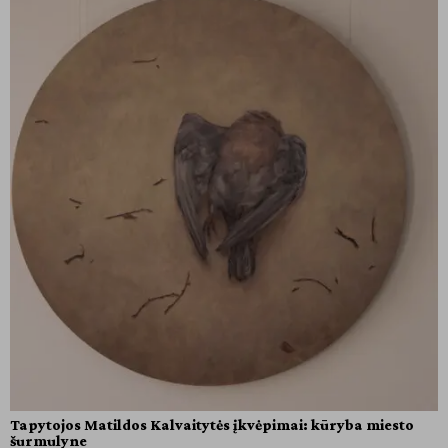
Tapytojos Matildos Kalvaitytės įkvėpimai: kūryba miesto
šurmulyne