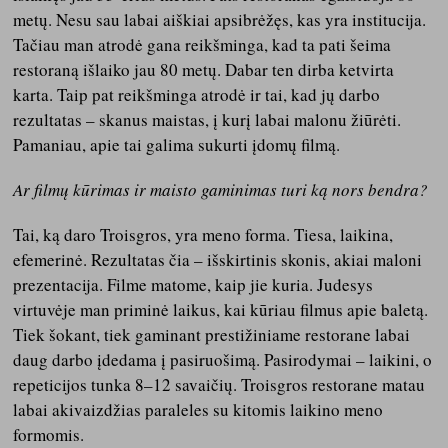
metų. Nesu sau labai aiškiai apsibrėžęs, kas yra institucija.
Tačiau man atrodė gana reikšminga, kad ta pati šeima
restoraną išlaiko jau 80 metų. Dabar ten dirba ketvirta
karta. Taip pat reikšminga atrodė ir tai, kad jų darbo
rezultatas – skanus maistas, į kurį labai malonu žiūrėti.
Pamaniau, apie tai galima sukurti įdomų filmą.
Ar filmų kūrimas ir maisto gaminimas turi ką nors bendra?
Tai, ką daro Troisgros, yra meno forma. Tiesa, laikina,
efemerinė. Rezultatas čia – išskirtinis skonis, akiai maloni
prezentacija. Filme matome, kaip jie kuria. Judesys
virtuvėje man priminė laikus, kai kūriau filmus apie baletą.
Tiek šokant, tiek gaminant prestižiniame restorane labai
daug darbo įdedama į pasiruošimą. Pasirodymai – laikini, o
repeticijos tunka 8–12 savaičių. Troisgros restorane matau
labai akivaizdžias paraleles su kitomis laikino meno
formomis.