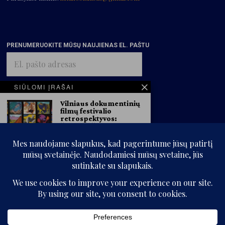
PRENUMERUOKITE MŪSŲ NAUJIENAS EL. PAŠTU
El.
pašto
adresas
SIŪLOMI ĮRAŠAI
Vilniaus dokumentinių
PRENUMERUOTI
filmų festivalio
retrospektyvos:
Želimiro Žilniko
avangardas ir Marytės
Kavaliauskas
garsovaizdžiai
VDFF informacija Šiais metais
Vilniaus dokumentinių filmų
festivalio retrospektyvinės
programos,
© „Kritikos atlasas“, 2025. Visos teisės saugomos.
Adolfui Mekui – 100.
Pristatomi ryškiausi
Be „Kritikos atlaso“ sutikimo kopijuoti ir platinti svetainės informaciją
menininko filmai,
draudžiama.
išleisti dienoraščiai