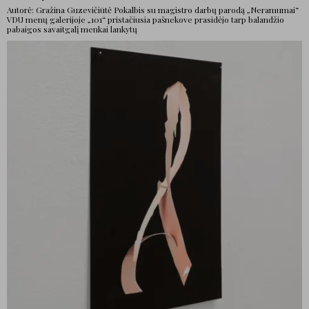
Autorė: Gražina Guzevičiūtė Pokalbis su magistro darbų parodą „Neramumai“
VDU menų galerijoje „101“ pristačiusia pašnekove prasidėjo tarp balandžio
pabaigos savaitgalį menkai lankytų