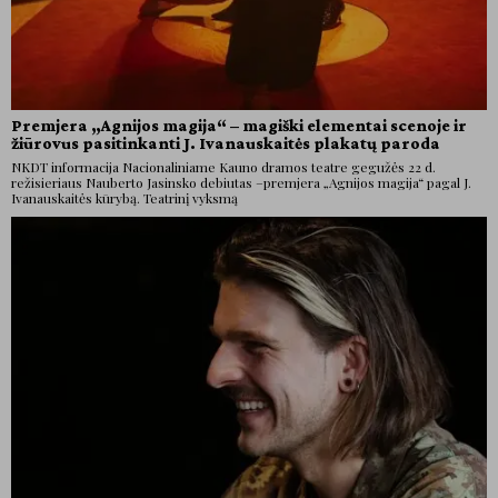
Premjera „Agnijos magija“ – magiški elementai scenoje ir
žiūrovus pasitinkanti J. Ivanauskaitės plakatų paroda
NKDT informacija Nacionaliniame Kauno dramos teatre gegužės 22 d.
režisieriaus Nauberto Jasinsko debiutas –premjera „Agnijos magija“ pagal J.
Ivanauskaitės kūrybą. Teatrinį vyksmą