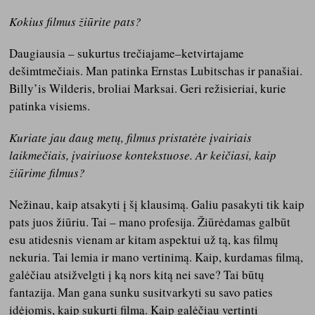
Kokius filmus žiūrite pats?
Daugiausia – sukurtus trečiajame–ketvirtajame
dešimtmečiais. Man patinka Ernstas Lubitschas ir panašiai.
Billy’is Wilderis, broliai Marksai. Geri režisieriai, kurie
patinka visiems.
Kuriate jau daug metų, filmus pristatėte įvairiais
laikmečiais, įvairiuose kontekstuose. Ar keičiasi, kaip
žiūrime filmus?
Nežinau, kaip atsakyti į šį klausimą. Galiu pasakyti tik kaip
pats juos žiūriu. Tai – mano profesija. Žiūrėdamas galbūt
esu atidesnis vienam ar kitam aspektui už tą, kas filmų
nekuria. Tai lemia ir mano vertinimą. Kaip, kurdamas filmą,
galėčiau atsižvelgti į ką nors kitą nei save? Tai būtų
fantazija. Man gana sunku susitvarkyti su savo paties
idėjomis, kaip sukurti filmą. Kaip galėčiau vertinti