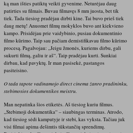
ką man išties patiktų veikti gyvenime. Neturėjau daug
patirties su filmais. Buvau filmavęs 8 mm juosta, bet tik
tiek. Tada tiesiog pradėjau dirbti kine. Tai buvo prieš tiek
daug metų! Anuomet filmų mokyklos buvo ant kiekvieno
kampo. Prisidėjau prie vaidybinio, pusiau dokumentinio
filmo kūrimo. Taip sau pačiam demistifikavau filmo kūrimo
procesą. Pagalvojau: „Jeigu žmonės, kuriems dirbu, gali
sukurti filmą, galiu ir aš“. Taip pradėjau kurti. Sunkiai
dirbau, kad pavyktų. Ir man pasisekė, pastangos
pasiteisino.
O tada tapote vadinamojo direct cinema žanro pradininku,
stebimosios dokumentikos meistru.
Man nepatinka šios etiketės. Aš tiesiog kuriu filmus.
„Stebimoji dokumentika“ – siaubingas terminas. Atrodo,
kad tiesiog sėdi kamputyje ir stebi, kas vyksta. Tačiau juk
visi filmai apima dešimtis tūkstančių sprendimų.