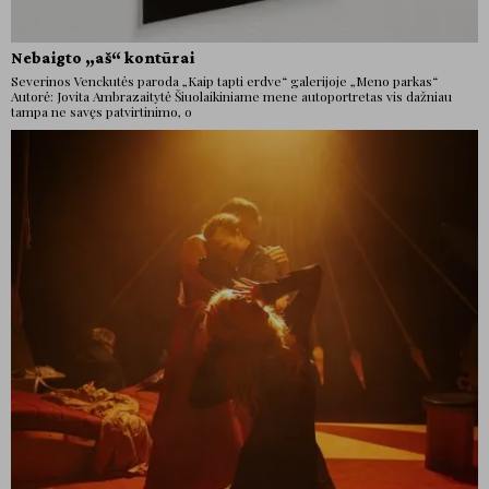
Nebaigto „aš“ kontūrai
Severinos Venckutės paroda „Kaip tapti erdve“ galerijoje „Meno parkas“
Autorė: Jovita Ambrazaitytė Šiuolaikiniame mene autoportretas vis dažniau
tampa ne savęs patvirtinimo, o