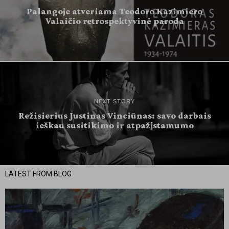
Palangoje atveriama Teodoro Kazimiero
Valaičio retrospektyvinė paroda
NEXT STORY
Režisierius Justinas Vinciūnas: savo darbais
ieškau susitikimo ir atpažįstamumo
LATEST FROM BLOG