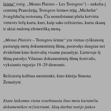
šeima“
(orig. „Menus Plaisirs – Les Troisgros“) – nukelia į
centrinę Prancūziją, Troisgros šeimos trijų „Michelin“
žvaigždučių restoraną. Čia nenuilstamai pluša ketvirta
virtuvės šefų karta, kuri, kaip sako režisierius, kuria skanų
ir akiai malonų efemerišką meną.
„
Menus Plaisirs
– Troisgros šeima“ yra vienas ryškiausių
pastarųjų metų dokumentinių filmų, pasirodęs daugiau nei
dvidešimt kino festivalių visame pasaulyje. Lietuvoje šį
filmą parodys Vilniaus dokumentinių filmų festivalis,
vyksiantis rugsėjo 19–29 dienomis.
Režisierių kalbina menininkė, kino kūrėja Simona
Žemaitytė.
Esate laikomas vienu svarbiausiu šiuo metu kuriančiu
dokumentikos režisieriumi. Jūsų darbai turėjo įtakos