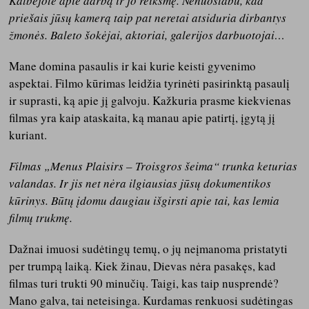
Kalbėjote apie darbą ir jo reikšmę. Nenuostabu, kad
priešais jūsų kamerą taip pat neretai atsiduria dirbantys
žmonės. Baleto šokėjai, aktoriai, galerijos darbuotojai…
Mane domina pasaulis ir kai kurie keisti gyvenimo
aspektai. Filmo kūrimas leidžia tyrinėti pasirinktą pasaulį
ir suprasti, ką apie jį galvoju. Kažkuria prasme kiekvienas
filmas yra kaip ataskaita, ką manau apie patirtį, įgytą jį
kuriant.
Filmas „Menus Plaisirs – Troisgros šeima“ trunka keturias
valandas. Ir jis net nėra ilgiausias jūsų dokumentikos
kūrinys. Būtų įdomu daugiau išgirsti apie tai, kas lemia
filmų trukmę.
Dažnai imuosi sudėtingų temų, o jų neįmanoma pristatyti
per trumpą laiką. Kiek žinau, Dievas nėra pasakęs, kad
filmas turi trukti 90 minučių. Taigi, kas taip nusprendė?
Mano galva, tai neteisinga. Kurdamas renkuosi sudėtingas