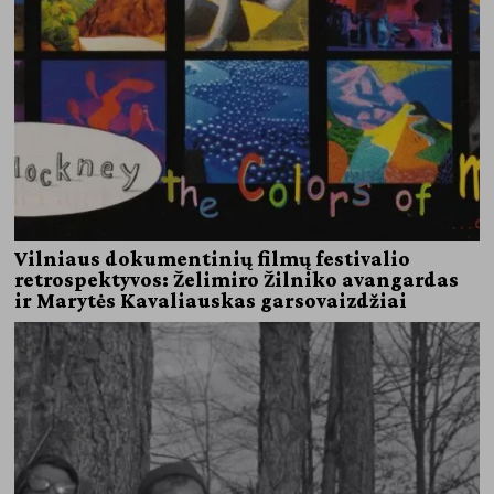
Vilniaus dokumentinių filmų festivalio
retrospektyvos: Želimiro Žilniko avangardas
ir Marytės Kavaliauskas garsovaizdžiai