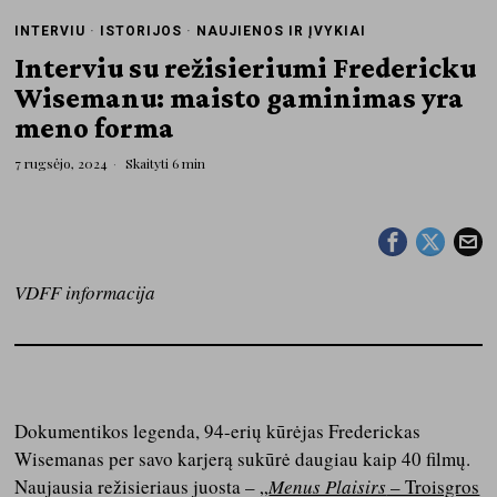
INTERVIU
·
ISTORIJOS
·
NAUJIENOS IR ĮVYKIAI
Interviu su režisieriumi Fredericku
Wisemanu: maisto gaminimas yra
meno forma
7 rugsėjo, 2024
Skaityti 6 min
VDFF informacija
Dokumentikos legenda,
94-erių kūrėjas
Frederickas
Wisemanas per savo karjerą sukūrė daugiau kaip 40 filmų.
Naujausia režisieriaus juosta –
„
Menus Plaisirs
– Troisgros