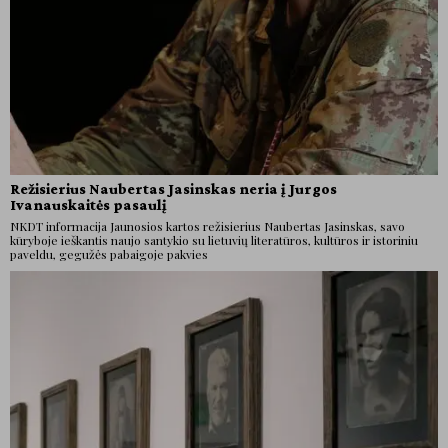
Režisierius Naubertas Jasinskas neria į Jurgos
Ivanauskaitės pasaulį
NKDT informacija Jaunosios kartos režisierius Naubertas Jasinskas, savo
kūryboje ieškantis naujo santykio su lietuvių literatūros, kultūros ir istoriniu
paveldu, gegužės pabaigoje pakvies