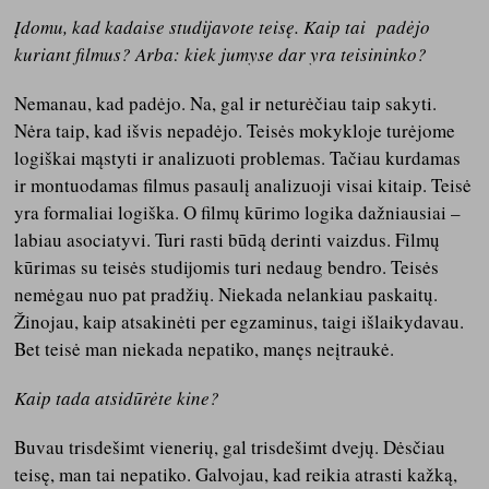
Įdomu, kad kadaise studijavote teisę. Kaip tai padėjo
kuriant filmus? Arba: kiek jumyse dar yra teisininko?
Nemanau, kad padėjo. Na, gal ir neturėčiau taip sakyti.
Nėra taip, kad išvis nepadėjo. Teisės mokykloje turėjome
logiškai mąstyti ir analizuoti problemas. Tačiau kurdamas
ir montuodamas filmus pasaulį analizuoji visai kitaip. Teisė
yra formaliai logiška. O filmų kūrimo logika dažniausiai –
labiau asociatyvi. Turi rasti būdą derinti vaizdus. Filmų
kūrimas su teisės studijomis turi nedaug bendro. Teisės
nemėgau nuo pat pradžių. Niekada nelankiau paskaitų.
Žinojau, kaip atsakinėti per egzaminus, taigi išlaikydavau.
Bet teisė man niekada nepatiko, manęs neįtraukė.
Kaip tada atsidūrėte kine?
Buvau trisdešimt vienerių, gal trisdešimt dvejų. Dėsčiau
teisę, man tai nepatiko. Galvojau, kad reikia atrasti kažką,