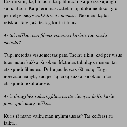
Pasirinkimų ką filmuoti, kaip filmuoti, kaip visa sujungti,
sumontuoti. Kaip terminas, „stebimoji dokumentika“ yra
pernelyg pasyvus. O
direct cinema
… Nežinau, ką tai
reiškia. Taigi, aš tiesiog kuriu filmus.
Ar tai reiškia, kad filmus visuomet kuriate tuo pačiu
metodu?
Taip, metodas visuomet tas pats. Tačiau tikiu, kad per visus
tuos metus kažko išmokau. Metodas tobulėjo, manau, tai
atsispindi filmuose. Dirbu jau beveik 60 metų. Taigi
norėčiau manyti, kad per tą laiką kažko išmokau, o tai
atsispindi rezultatuose.
Ar iš daugybės sukurtų filmų turite vieną ar kelis, kurie
jums ypač daug reiškia?
Kuris iš mano vaikų man mylimiausias? Tai keičiasi su
laiku…