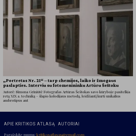
„Portretas Nr. 21“ – tarp chemijos, laiko ir žmogaus
paslapties. Interviu su fotomenininku Artūru Šeštoku
Autorė: Simona Griniūtė Fotografas Artūras Šeštokas savo kūryboje pasitelkia
retą XIX a. techniką – šlapio kolodijaus metodą, leidžiantį kurti unikalius
ambrotipus ant
APIE KRITIKOS ATLASĄ
AUTORIAI
Parašykite mums:
kritikosatlasas@gmail.com