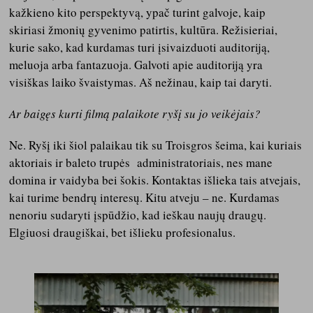
kažkieno kito perspektyvą, ypač turint galvoje, kaip
skiriasi žmonių gyvenimo patirtis, kultūra. Režisieriai,
kurie sako, kad kurdamas turi įsivaizduoti auditoriją,
meluoja arba fantazuoja. Galvoti apie auditoriją yra
visiškas laiko švaistymas. Aš nežinau, kaip tai daryti.
Ar baigęs kurti filmą palaikote ryšį su jo veikėjais?
Ne. Ryšį iki šiol palaikau tik su Troisgros šeima, kai kuriais
aktoriais ir baleto trupės administratoriais, nes mane
domina ir vaidyba bei šokis. Kontaktas išlieka tais atvejais,
kai turime bendrų interesų. Kitu atveju – ne. Kurdamas
nenoriu sudaryti įspūdžio, kad ieškau naujų draugų.
Elgiuosi draugiškai, bet išlieku profesionalus.