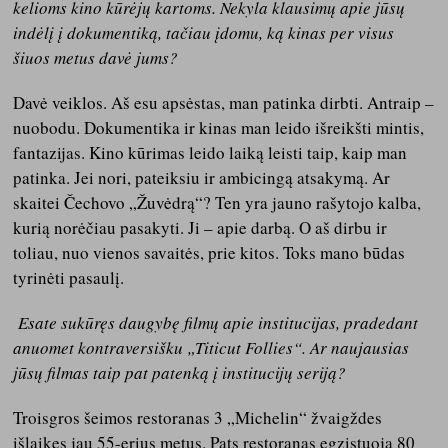
kelioms kino kūrėjų kartoms. Nekyla klausimų apie jūsų
indėlį į dokumentiką, tačiau įdomu, ką kinas per visus
šiuos metus davė jums?
Davė veiklos. Aš esu apsėstas, man patinka dirbti. Antraip –
nuobodu. Dokumentika ir kinas man leido išreikšti mintis,
fantazijas. Kino kūrimas leido laiką leisti taip, kaip man
patinka. Jei nori, pateiksiu ir ambicingą atsakymą. Ar
skaitei Čechovo „Žuvėdrą“? Ten yra jauno rašytojo kalba,
kurią norėčiau pasakyti. Ji – apie darbą. O aš dirbu ir
toliau, nuo vienos savaitės, prie kitos. Toks mano būdas
tyrinėti pasaulį.
Esate sukūręs daugybę filmų apie institucijas, pradedant
anuomet kontraversišku „Titicut Follies“. Ar naujausias
jūsų filmas taip pat patenką į institucijų seriją?
Troisgros šeimos restoranas 3 „Michelin“ žvaigždes
išlaikęs jau 55-erius metus. Pats restoranas egzistuoja 80