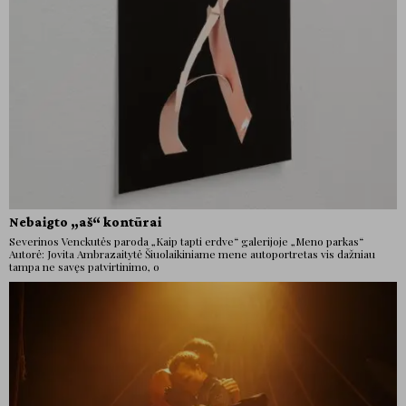
Nebaigto „aš“ kontūrai
Severinos Venckutės paroda „Kaip tapti erdve“ galerijoje „Meno parkas“
Autorė: Jovita Ambrazaitytė Šiuolaikiniame mene autoportretas vis dažniau
tampa ne savęs patvirtinimo, o