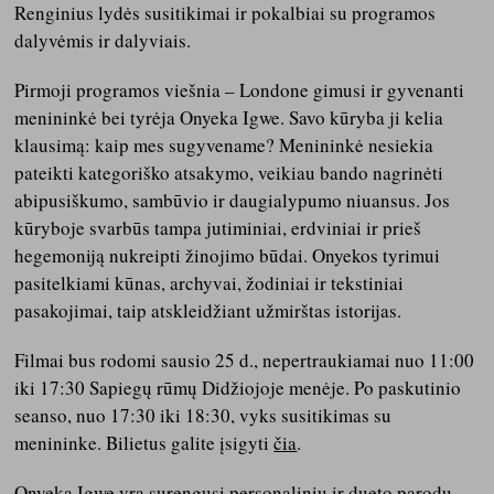
Renginius lydės susitikimai ir pokalbiai su programos
dalyvėmis ir dalyviais.
Pirmoji programos viešnia – Londone gimusi ir gyvenanti
menininkė bei tyrėja Onyeka Igwe. Savo kūryba ji kelia
klausimą: kaip mes sugyvename? Menininkė nesiekia
pateikti kategoriško atsakymo, veikiau bando nagrinėti
abipusiškumo, sambūvio ir daugialypumo niuansus. Jos
kūryboje svarbūs tampa jutiminiai, erdviniai ir prieš
hegemoniją nukreipti žinojimo būdai. Onyekos tyrimui
pasitelkiami kūnas, archyvai, žodiniai ir tekstiniai
pasakojimai, taip atskleidžiant užmirštas istorijas.
Filmai bus rodomi sausio 25 d., nepertraukiamai nuo 11:00
iki 17:30 Sapiegų rūmų Didžiojoje menėje. Po paskutinio
seanso, nuo 17:30 iki 18:30, vyks susitikimas su
menininke. Bilietus galite įsigyti
čia
.
Onyeka Igwe yra surengusi personalinių ir dueto parodų