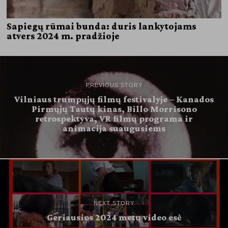
Sapiegų rūmai bunda: duris lankytojams
atvers 2024 m. pradžioje
PREVIOUS STORY
Vilniaus trumpųjų filmų festivalyje – Kanados
Pirmųjų Tautų kinas, Billo Morrisono
retrospektyva, VR filmų programa ir
animacija suaugusiems
NEXT STORY
Geriausios 2024 metų video esė