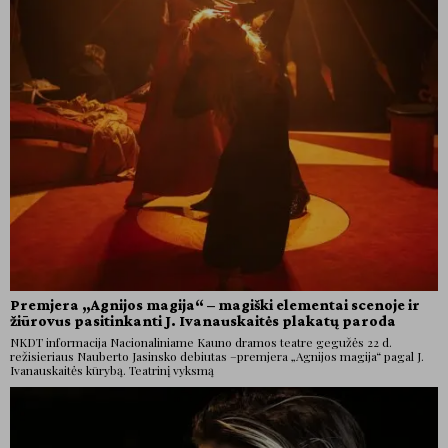
Premjera „Agnijos magija“ – magiški elementai scenoje ir
žiūrovus pasitinkanti J. Ivanauskaitės plakatų paroda
NKDT informacija Nacionaliniame Kauno dramos teatre gegužės 22 d.
režisieriaus Nauberto Jasinsko debiutas –premjera „Agnijos magija“ pagal J.
Ivanauskaitės kūrybą. Teatrinį vyksmą