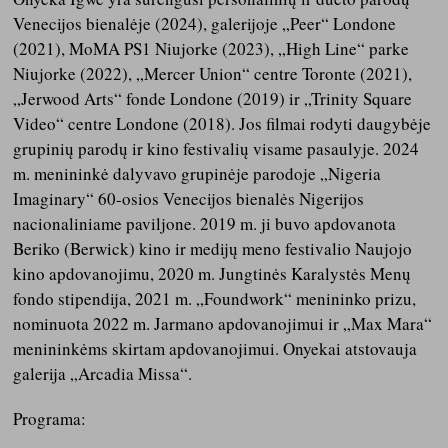
Venecijos bienalėje (2024), galerijoje „Peer“ Londone
(2021), MoMA PS1 Niujorke (2023), „High Line“ parke
Niujorke (2022), „Mercer Union“ centre Toronte (2021),
„Jerwood Arts“ fonde Londone (2019) ir „Trinity Square
Video“ centre Londone (2018). Jos filmai rodyti daugybėje
grupinių parodų ir kino festivalių visame pasaulyje. 2024
m. menininkė dalyvavo grupinėje parodoje „Nigeria
Imaginary“ 60-osios Venecijos bienalės Nigerijos
nacionaliniame paviljone. 2019 m. ji buvo apdovanota
Beriko (Berwick) kino ir medijų meno festivalio Naujojo
kino apdovanojimu, 2020 m. Jungtinės Karalystės Menų
fondo stipendija, 2021 m. „Foundwork“ menininko prizu,
nominuota 2022 m. Jarmano apdovanojimui ir „Max Mara“
menininkėms skirtam apdovanojimui. Onyekai atstovauja
galerija „Arcadia Missa“.
Programa: