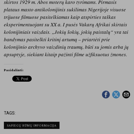
skirtos 1929 m. Abos moterų karo tyrimams. Pirmasis
plataus masto antikolonijinis sukilimas Nigerijoje visuose
trijuose filmuose pasitelkiamas kaip atspirties taškas
eksperimentuojant su XX a. I pusės Vakarų Afrikai skirtais
kolonijiniais vaizdais. „Jokių šokių, jokių paistalų“ yra tai
bandymas pasitelkti kritinį artumą – priartėti prie
kolonijinio archyvo vaizdinių traumų, būti su jomis arba jų
apsuptyje, siekiant kitaip pažinti filme užfiksuotus žmones.
Pasidalinti:
TAGS:
SAPIEGŲ RŪMŲ INFORMACIJA