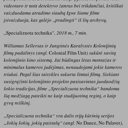
videoturo ir
noir
detektyvo žanrus bei trikdančiai, kritiškai
vaizduodama atradimo siaubą Igwe šiame filme
įsivaizduoja, kas galėjo „pradingti“ iš šių archyvų,
„Specializuota technika“
, 2018 m., 7 min.
Williamas Sellersas ir Jungtinės Karalystės Kolonijinių
filmų padalinys (angl.
Colonial Film Unit
) sukūrė savitą
kolonijinio kino sistemą. Jai būdingas lėtas montažas ir
minimalus kameros judėjimas, nenaudojami jokie kameros
triukai. Pagal šias taisykles sukurta šimtai filmų. Siekiant
susigrąžinti kolonijinio projekto pasisavintas juodaodžių
šokio tradicijas, filme „Specializuota technika“ bandoma
šią medžiagą pateikti ne kaip studijuotiną reginį, o kaip
gyvą reiškinį.
„Specializuota technika“ yra dalis trijų kūrinių serijos
„Jokių šokių, jokių paistalų“ (angl.
No Dance, No Palaver
),