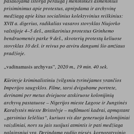
pasakojama istorija perauga į menininkės asmeninius
prisiminimus apie protestus, aprėpdama ir archyvinę
medžiagą apie kitus socialinius kolektyvinius reiškinius:
XVII a. digerius, radikalias vasaros stovyklas Niujorko
valstijoje 4–5 deš., antikarinius protestus Grinhemo
bendruomenės parke 9 deš., skvoterių protestų keliuose
stovyklas 10 deš. ir reivus po atviru dangumi šio amžiaus
pradžioje.
„vadinamasis archyvas“
, 2020 m., 19 min. 40 sek.
Kūrinyje kriminalistiniu žvilgsniu tyrinėjamos yrančios
Imperijos saugyklos. Filme, tarsi dvigubame portrete,
derinami per metus dviejuose atskiruose kolonijinių
archyvų pastatuose – Nigerijos mieste Lagose ir Jungtinės
Karalystės mieste Bristolyje – nufilmuoti kadrai, apmąstant
„garsinius šešėlius“, kuriuos vis dar generuoja kolonijiniai
vaizdiniai, nors su jais susijusi atmintis ir pati medžiaga
palaipsniui yra. Derindama radijo pjesės, korporatyvinio