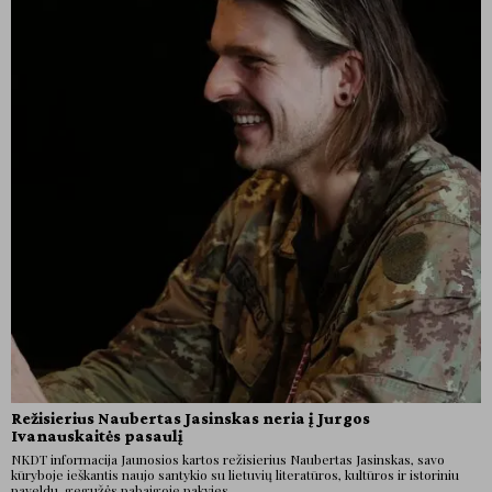
Režisierius Naubertas Jasinskas neria į Jurgos
Ivanauskaitės pasaulį
NKDT informacija Jaunosios kartos režisierius Naubertas Jasinskas, savo
kūryboje ieškantis naujo santykio su lietuvių literatūros, kultūros ir istoriniu
paveldu, gegužės pabaigoje pakvies