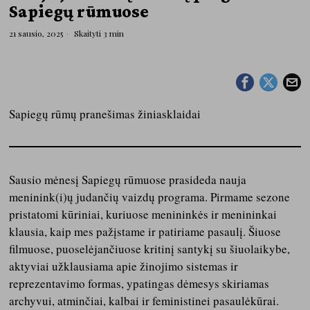
Sapiegų rūmuose
21 sausio, 2025
Skaityti 3 min
S
apiegų rūmų pranešimas žiniasklaidai
Sausio mėnesį Sapiegų rūmuose prasideda nauja
meninink(i)ų judančių vaizdų programa. Pirmame sezone
pristatomi kūriniai, kuriuose menininkės ir menininkai
klausia, kaip mes pažįstame ir patiriame pasaulį. Šiuose
filmuose, puoselėjančiuose kritinį santykį su šiuolaikybe,
aktyviai užklausiama apie žinojimo sistemas ir
reprezentavimo formas, ypatingas dėmesys skiriamas
archyvui, atminčiai, kalbai ir feministinei pasaulėkūrai.