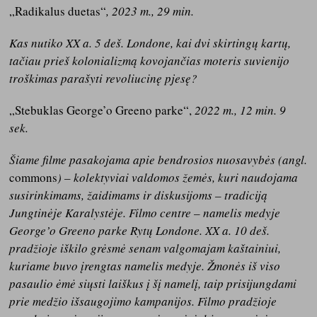
„Radikalus duetas“
, 2023 m., 29 min.
Kas nutiko XX a. 5 deš. Londone, kai dvi skirtingų kartų,
tačiau prieš kolonializmą kovojančias moteris suvienijo
troškimas parašyti revoliucinę pjesę?
„Stebuklas George’o Greeno parke“,
2022 m., 12 min. 9
sek.
Šiame filme pasakojama apie bendrosios nuosavybės (angl.
commons
) – kolektyviai valdomos žemės, kuri naudojama
susirinkimams, žaidimams ir diskusijoms – tradiciją
Jungtinėje Karalystėje. Filmo centre – namelis medyje
George’o Greeno parke Rytų Londone. XX a. 10 deš.
pradžioje iškilo grėsmė senam valgomajam kaštainiui,
kuriame buvo įrengtas namelis medyje. Žmonės iš viso
pasaulio ėmė siųsti laiškus į šį namelį, taip prisijungdami
prie medžio išsaugojimo kampanijos. Filmo pradžioje