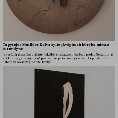
Tapytojos Matildos Kalvaitytės įkvėpimai: kūryba miesto
šurmulyne
Autorė: Gražina Guzevičiūtė Pokalbis su magistro darbų parodą „Neramumai“
VDU menų galerijoje „101“ pristačiusia pašnekove prasidėjo tarp balandžio
pabaigos savaitgalį menkai lankytų