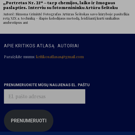
„Portretas Nr. 21“ – tarp chemijos, laiko ir žmogaus
paslapties. Interviu su fotomenininku Artūru Šeštoku
Autorė: Simona Griniūtė Fotografas Artūras Šeštokas savo kūryboje pasitelkia
retą XIX a. techniką – šlapio kolodijaus metodą, leidžiantį kurti unikalius
ambrotipus ant
APIE KRITIKOS ATLASĄ
AUTORIAI
Parašykite mums:
kritikosatlasas@gmail.com
PRENUMERUOKITE MŪSŲ NAUJIENAS EL. PAŠTU
El.
pašto
adresas
PRENUMERUOTI