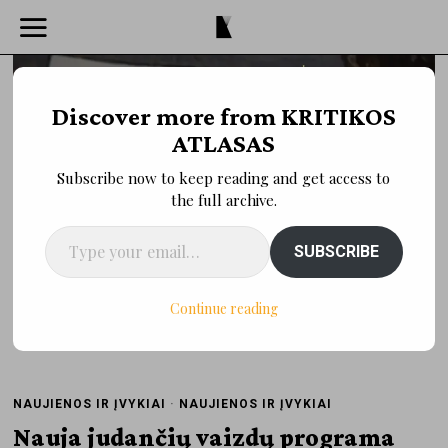
Discover more from KRITIKOS
ATLASAS
Subscribe now to keep reading and get access to
the full archive.
Type your email…
SUBSCRIBE
Continue reading
Kadras iš Onyeka Igwe filmo "Stebuklas George’o Greeno parke"
NAUJIENOS IR ĮVYKIAI
·
NAUJIENOS IR ĮVYKIAI
Nauja judančių vaizdų programa