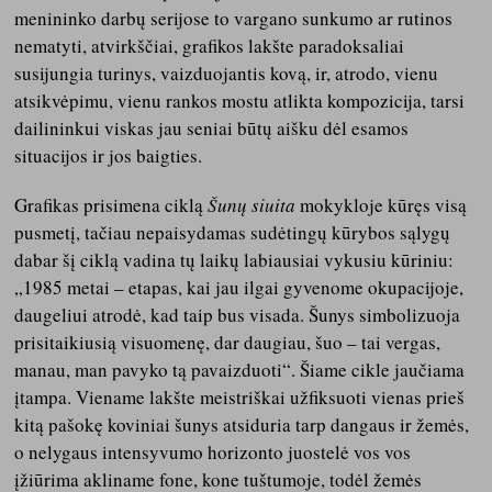
menininko darbų serijose to vargano sunkumo ar rutinos
nematyti, atvirkščiai, grafikos lakšte paradoksaliai
susijungia turinys, vaizduojantis kovą, ir, atrodo, vienu
atsikvėpimu, vienu rankos mostu atlikta kompozicija, tarsi
dailininkui viskas jau seniai būtų aišku dėl esamos
situacijos ir jos baigties.
Grafikas prisimena ciklą
Šunų siuita
mokykloje kūręs visą
pusmetį, tačiau nepaisydamas sudėtingų kūrybos sąlygų
dabar šį ciklą vadina tų laikų labiausiai vykusiu kūriniu:
„1985 metai – etapas, kai jau ilgai gyvenome okupacijoje,
daugeliui atrodė, kad taip bus visada. Šunys simbolizuoja
prisitaikiusią visuomenę, dar daugiau, šuo – tai vergas,
manau, man pavyko tą pavaizduoti“. Šiame cikle jaučiama
įtampa. Viename lakšte meistriškai užfiksuoti vienas prieš
kitą pašokę koviniai šunys atsiduria tarp dangaus ir žemės,
o nelygaus intensyvumo horizonto juostelė vos vos
įžiūrima akliname fone, kone tuštumoje, todėl žemės