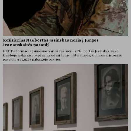
Režisierius Naubertas Jasinskas neria į Jurgos
Ivanauskaitės pasaulį
NKDT informacija Jaunosios kartos režisierius Naubertas Jasinskas, savo
kūryboje ieškantis naujo santykio su lietuvių literatūros, kultūros ir istoriniu
paveldu, gegužės pabaigoje pakvies