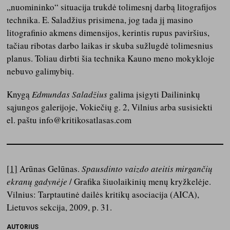
„nuomininko“ situacija trukdė tolimesnį darbą litografijos
technika. E. Saladžius prisimena, jog tada jį masino
litografinio akmens dimensijos, kerintis rupus paviršius,
tačiau ribotas darbo laikas ir skuba sužlugdė tolimesnius
planus. Toliau dirbti šia technika Kauno meno mokykloje
nebuvo galimybių.
Knygą
Edmundas Saladžius
galima įsigyti Dailininkų
sąjungos galerijoje, Vokiečių g. 2, Vilnius arba susisiekti
el. paštu info@kritikosatlasas.com
[1]
Arūnas Gelūnas.
Spausdinto vaizdo ateitis mirgančių
ekranų gadynėje
/ Grafika šiuolaikinių menų kryžkelėje.
Vilnius: Tarptautinė dailės kritikų asociacija (AICA),
Lietuvos sekcija, 2009, p. 31.
AUTORIUS