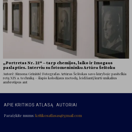
„Portretas Nr. 21“ – tarp chemijos, laiko ir žmogaus
paslapties. Interviu su fotomenininku Artūru Šeštoku
Autorė: Simona Griniūtė Fotografas Artūras Šeštokas savo kūryboje pasitelkia
retą XIX a. techniką – šlapio kolodijaus metodą, leidžiantį kurti unikalius
ambrotipus ant
APIE KRITIKOS ATLASĄ
AUTORIAI
Parašykite mums:
kritikosatlasas@gmail.com