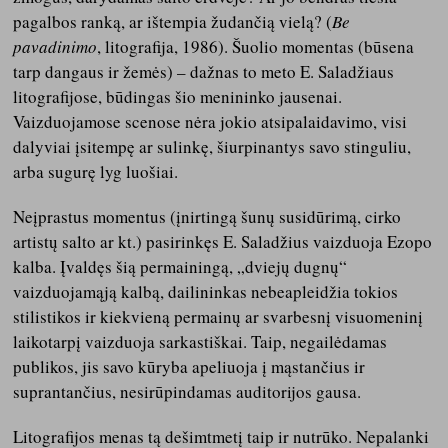
pagalbos ranką, ar ištempia žudančią vielą? (
Be
pavadinimo
, litografija, 1986). Šuolio momentas (būsena
tarp dangaus ir žemės) – dažnas to meto E. Saladžiaus
litografijose, būdingas šio menininko jausenai.
Vaizduojamose scenose nėra jokio atsipalaidavimo, visi
dalyviai įsitempę ar sulinkę, šiurpinantys savo stinguliu,
arba sugurę lyg luošiai.
Neįprastus momentus (įnirtingą šunų susidūrimą, cirko
artistų salto ar kt.) pasirinkęs E. Saladžius vaizduoja Ezopo
kalba. Įvaldęs šią permainingą, „dviejų dugnų“
vaizduojamąją kalbą, dailininkas nebeapleidžia tokios
stilistikos ir kiekvieną permainų ar svarbesnį visuomeninį
laikotarpį vaizduoja sarkastiškai. Taip, negailėdamas
publikos, jis savo kūryba apeliuoja į mąstančius ir
suprantančius, nesirūpindamas auditorijos gausa.
Litografijos menas tą dešimtmetį taip ir nutrūko. Nepalanki