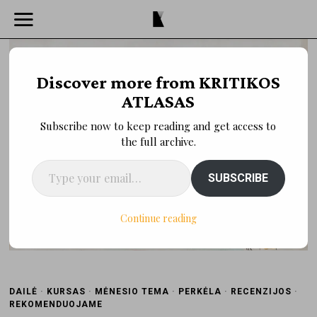
Discover more from KRITIKOS
ATLASAS
Subscribe now to keep reading and get access to
the full archive.
Type your email…
SUBSCRIBE
Continue reading
DAILĖ
·
KURSAS
·
MĖNESIO TEMA
·
PERKĖLA
·
RECENZIJOS
·
REKOMENDUOJAME