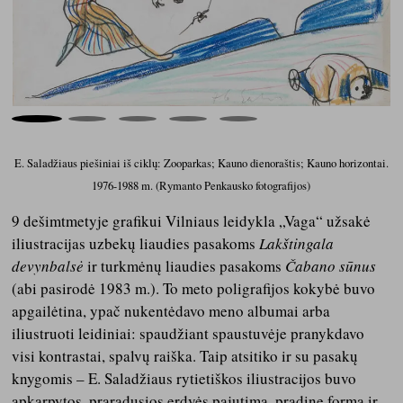
E. Saladžiaus piešiniai iš ciklų: Zooparkas; Kauno dienoraštis; Kauno horizontai.
1976-1988 m. (Rymanto Penkausko fotografijos)
9 dešimtmetyje grafikui Vilniaus leidykla „Vaga“ užsakė
iliustracijas uzbekų liaudies pasakoms
Lakštingala
devynbalsė
ir turkmėnų liaudies pasakoms
Čabano sūnus
(abi pasirodė 1983 m.). To meto poligrafijos kokybė buvo
apgailėtina, ypač nukentėdavo meno albumai arba
iliustruoti leidiniai: spaudžiant spaustuvėje pranykdavo
visi kontrastai, spalvų raiška. Taip atsitiko ir su pasakų
knygomis – E. Saladžiaus rytietiškos iliustracijos buvo
apkarpytos, praradusios erdvės pajutimą, pradinę formą ir