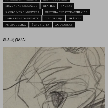
EDMUNDAS SALADŽIUS
GRAFIKA
KAUNAS
KAUNO MENO MOKYKLA
KRISTINA BUDRYTĖ-GENEVIČĖ
LAIMA DRAZDAUSKAITĖ
LITOGRAFIJA
PIEŠINYS
PSICHODELIKA
ŠUNŲ SIUITA
ZOOPARKAS
SUSIJĘ ĮRAŠAI