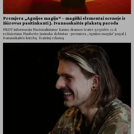
Premjera „Agnijos magija“ – magiški elementai scenoje ir
žiūrovus pasitinkanti J. Ivanauskaitės plakatų paroda
NKDT informacija Nacionaliniame Kauno dramos teatre gegužės 22 d.
režisieriaus Nauberto Jasinsko debiutas –premjera „Agnijos magija“ pagal J.
Ivanauskaitės kūrybą. Teatrinį vyksmą