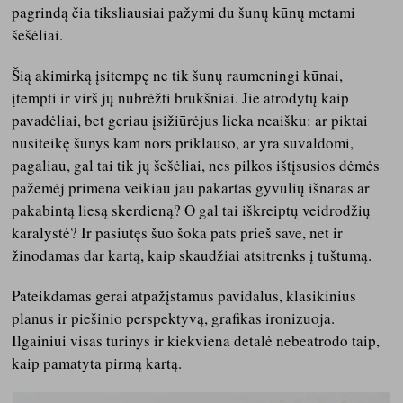
pagrindą čia tiksliausiai pažymi du šunų kūnų metami
šešėliai.
Šią akimirką įsitempę ne tik šunų raumeningi kūnai,
įtempti ir virš jų nubrėžti brūkšniai. Jie atrodytų kaip
pavadėliai, bet geriau įsižiūrėjus lieka neaišku: ar piktai
nusiteikę šunys kam nors priklauso, ar yra suvaldomi,
pagaliau, gal tai tik jų šešėliai, nes pilkos ištįsusios dėmės
pažemėj primena veikiau jau pakartas gyvulių išnaras ar
pakabintą liesą skerdieną? O gal tai iškreiptų veidrodžių
karalystė? Ir pasiutęs šuo šoka pats prieš save, net ir
žinodamas dar kartą, kaip skaudžiai atsitrenks į tuštumą.
Pateikdamas gerai atpažįstamus pavidalus, klasikinius
planus ir piešinio perspektyvą, grafikas ironizuoja.
Ilgainiui visas turinys ir kiekviena detalė nebeatrodo taip,
kaip pamatyta pirmą kartą.