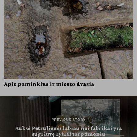
Apie paminklus ir miesto dvasią
PREVIOUS STORY
Auksė Petrulienė: labiau nei fabrikai yra
sugriuvę ryšiai tarp žmonių