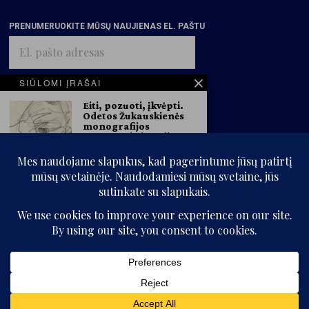
PRENUMERUOKITE MŪSŲ NAUJIENAS EL. PAŠTU
El.
pašto
adresas
SIŪLOMI ĮRAŠAI
Eiti, pozuoti, įkvėpti.
PRENUMERUOTI
Odetos Žukauskienės
monografijos
„Pozuotojo istorija:
Justinas Mikutis“
recenzija
Praėjusiais metais sulaukiame
dar vieno, šį kartą mokslinio –
Justino
Tapybiniai vaizdiniai.
Elenos Balsiukaitės-
© „Kritikos atlasas“, 2025. Visos teisės saugomos.
Brazdžiūnienės
kūrybos albumo
Be „Kritikos atlaso“ sutikimo kopijuoti ir platinti svetainės informaciją
pristatymas LDS meno
draudžiama.
galerijoje „Drobė“
2025 m. gegužės 9 d., 18.00
val. Lietuvos dailininkų
sąjungos