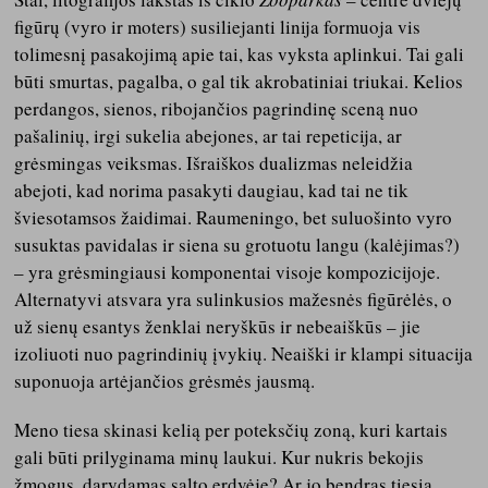
figūrų (vyro ir moters) susiliejanti linija formuoja vis
tolimesnį pasakojimą apie tai, kas vyksta aplinkui. Tai gali
būti smurtas, pagalba, o gal tik akrobatiniai triukai. Kelios
perdangos, sienos, ribojančios pagrindinę sceną nuo
pašalinių, irgi sukelia abejones, ar tai repeticija, ar
grėsmingas veiksmas. Išraiškos dualizmas neleidžia
abejoti, kad norima pasakyti daugiau, kad tai ne tik
šviesotamsos žaidimai. Raumeningo, bet suluošinto vyro
susuktas pavidalas ir siena su grotuotu langu (kalėjimas?)
– yra grėsmingiausi komponentai visoje kompozicijoje.
Alternatyvi atsvara yra sulinkusios mažesnės figūrėlės, o
už sienų esantys ženklai neryškūs ir nebeaiškūs – jie
izoliuoti nuo pagrindinių įvykių. Neaiški ir klampi situacija
suponuoja artėjančios grėsmės jausmą.
Meno tiesa skinasi kelią per poteksčių zoną, kuri kartais
gali būti prilyginama minų laukui. Kur nukris bekojis
žmogus, darydamas salto erdvėje? Ar jo bendras tiesia