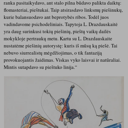
ranka pasitaikydavo, ant stalo pilna būdavo palikta daiktų:
flomasteriai, pieštukai. Taip atsirasdavo linksmų piešinukų,
kurie balansuodavo ant beprotybės ribos. Todėl juos
vadindavome psichodeliniais. Tapytoja L. Drazdauskaitė
yra daug surinkusi tokių piešinių, pieštų vaikų dailės
mokykloje pertraukų metu. Kartu su L. Drazdauskaite
nustatėme piešinių autorystę: kuris iš mūsų ką piešė. Tai
nebuvo siurrealistų mėgdžiojimas, o tik fantaziją
provokuojantis žaidimas. Viskas vyko laisvai ir natūraliai.
Mintis sutapdavo su pieštuko linija.“