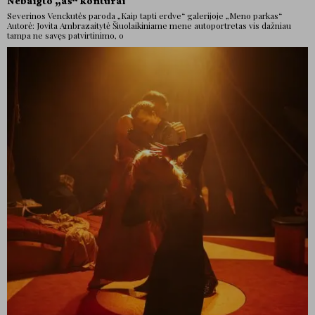
Nebaigto „aš“ kontūrai
Severinos Venckutės paroda „Kaip tapti erdve“ galerijoje „Meno parkas“
Autorė: Jovita Ambrazaitytė Šiuolaikiniame mene autoportretas vis dažniau
tampa ne savęs patvirtinimo, o