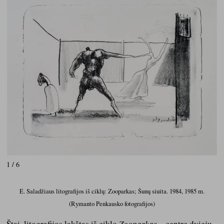
1 / 6
E. Saladžiaus litografijos iš ciklų: Zooparkas; Šunų siuita. 1984, 1985 m.
(Rymanto Penkausko fotografijos)
Štai, litografijos lakštas iš ciklo
Zooparkas
– centre dviejų