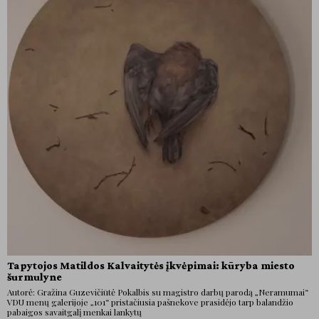
Tapytojos Matildos Kalvaitytės įkvėpimai: kūryba miesto
šurmulyne
Autorė: Gražina Guzevičiūtė Pokalbis su magistro darbų parodą „Neramumai“
VDU menų galerijoje „101“ pristačiusia pašnekove prasidėjo tarp balandžio
pabaigos savaitgalį menkai lankytų