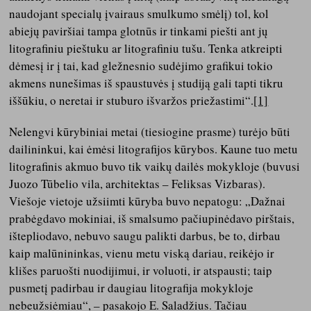
naudojant specialų įvairaus smulkumo smėlį) tol, kol
abiejų paviršiai tampa glotnūs ir tinkami piešti ant jų
litografiniu pieštuku ar litografiniu tušu. Tenka atkreipti
dėmesį ir į tai, kad gležnesnio sudėjimo grafikui tokio
akmens nunešimas iš spaustuvės į studiją gali tapti tikru
iššūkiu, o neretai ir stuburo išvaržos priežastimi“.
[1]
Nelengvi kūrybiniai metai (tiesiogine prasme) turėjo būti
dailininkui, kai ėmėsi litografijos kūrybos. Kaune tuo metu
litografinis akmuo buvo tik vaikų dailės mokykloje (buvusi
Juozo Tūbelio vila, architektas – Feliksas Vizbaras).
Viešoje vietoje užsiimti kūryba buvo nepatogu: „Dažnai
prabėgdavo mokiniai, iš smalsumo pačiupinėdavo pirštais,
ištepliodavo, nebuvo saugu palikti darbus, be to, dirbau
kaip malūnininkas, vienu metu viską dariau, reikėjo ir
klišes paruošti nuodijimui, ir voluoti, ir atspausti; taip
pusmetį padirbau ir daugiau litografija mokykloje
nebeužsiėmiau“, – pasakojo E. Saladžius. Tačiau