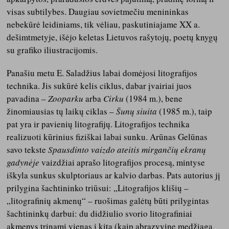
visas subtilybes. Daugiau sovietmečiu menininkas
nebekūrė leidiniams, tik vėliau, paskutiniajame XX a.
dešimtmetyje, išėjo keletas Lietuvos rašytojų, poetų knygų
su grafiko iliustracijomis.
Panašiu metu E. Saladžius labai domėjosi litografijos
technika. Jis sukūrė kelis ciklus, dabar įvairiai juos
pavadina –
Zooparku
arba
Cirku
(1984 m.), bene
žinomiausias tų laikų ciklas –
Šunų siuita
(1985 m.), taip
pat yra ir pavienių litografijų. Litografijos technika
realizuoti kūrinius fiziškai labai sunku. Arūnas Gelūnas
savo tekste
Spausdinto vaizdo ateitis mirgančių ekranų
gadynėje
vaizdžiai aprašo litografijos procesą, mintyse
iškyla sunkus skulptoriaus ar kalvio darbas. Pats autorius jį
prilygina šachtininko triūsui: „Litografijos klišių –
„litografinių akmenų“ – ruošimas galėtų būti prilygintas
šachtininkų darbui: du didžiulio svorio litografiniai
akmenys trinami vienas į kitą (kaip abrazyvinę medžiagą