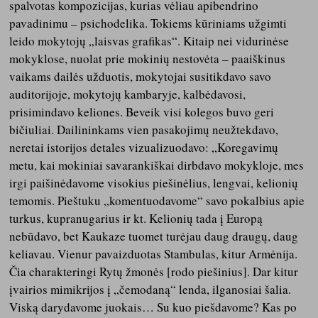
spalvotas kompozicijas, kurias vėliau apibendrino
pavadinimu – psichodelika. Tokiems kūriniams užgimti
leido mokytojų „laisvas grafikas“. Kitaip nei vidurinėse
mokyklose, nuolat prie mokinių nestovėta – paaiškinus
vaikams dailės užduotis, mokytojai susitikdavo savo
auditorijoje, mokytojų kambaryje, kalbėdavosi,
prisimindavo keliones. Beveik visi kolegos buvo geri
bičiuliai. Dailininkams vien pasakojimų neužtekdavo,
neretai istorijos detales vizualizuodavo: „Koregavimų
metu, kai mokiniai savarankiškai dirbdavo mokykloje, mes
irgi paišinėdavome visokius piešinėlius, lengvai, kelionių
temomis. Pieštuku „komentuodavome“ savo pokalbius apie
turkus, kupranugarius ir kt. Kelionių tada į Europą
nebūdavo, bet Kaukaze tuomet turėjau daug draugų, daug
keliavau. Vienur pavaizduotas Stambulas, kitur Armėnija.
Čia charakteringi Rytų žmonės [rodo piešinius]. Dar kitur
įvairios mimikrijos į „čemodaną“ lenda, ilganosiai šalia.
Viską darydavome juokais… Su kuo piešdavome? Kas po