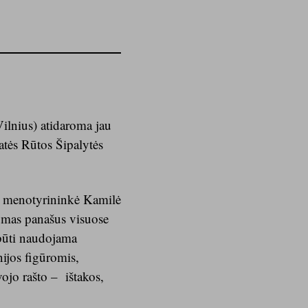
Vilnius) atidaroma jau
atės Rūtos Šipalytės
ia menotyrininkė Kamilė
mumas panašus visuose
 būti naudojama
nijos figūromis,
vojo rašto – ištakos,