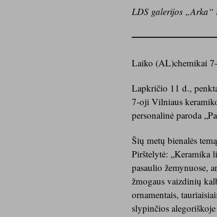
LDS galerijos „Arka“
Laiko (AL)chemikai 7-
Lapkričio 11 d., penkta
7-oji Vilniaus keramik
personalinė paroda „Pat
Šių metų bienalės temą
Pirštelytė: „Keramika 
pasaulio žemynuose, ank
žmogaus vaizdinių kalba
ornamentais, tauriaisia
slypinčios alegoriškoje 