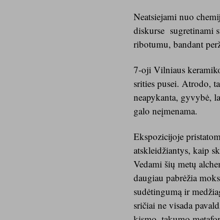
Neatsiejami nuo chemij
diskurse sugretinami su
ribotumu, bandant perž
7-oji Vilniaus keramiko
srities pusei. Atrodo, 
neapykanta, gyvybė, lai
galo neįmenama.
Ekspozicijoje pristatom
atskleidžiantys, kaip ski
Vedami šių metų alchem
daugiau pabrėžia moksli
sudėtingumą ir medžiag
sričiai ne visada paval
kismo, takumo metaforą