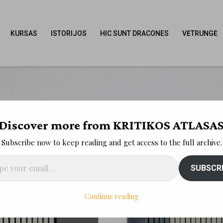
KURSAS
ISTORIJOS
HIC SUNT DRACONES
VĖTRUNGĖ
Discover more from KRITIKOS ATLASA
Subscribe now to keep reading and get access to the full archive.
il…
SUBSCR
Continue reading