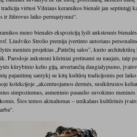
 tradicija virtusi Vilniaus keramikos bienalė jau septintąjį 
s ir žiūrovus laiko permąstymui“.
eramikos meno bienalės ekspoziciją lydi ankstesnės bienalės
of. Liudviko Strolio premija įvertinto autoriaus personalinė
tės meninis projektas „Patirčių salos”, kurio architektūrą 
. Parodoje ankstesni kūriniai gretinami su naujais, taip pa
ytės kūrybinio kelio giją, atveriančią daugialypumo, įvairov
inių pajautimų santykį su kitų kultūrų tradicijomis per laiko
moje kolekcijoje „akcentuojamos dermės, susikūrusios kelia
nius simpoziumus, asmeninio pasaulio suvokimo meninės ra
komis. Šios temos aktualumas – unikalaus kultūrinės įvair
arba“.