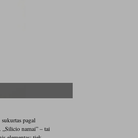
Arvydas Poška. 22K03 (Megin
, sukurtas pagal
 „Silicio namai” – tai
is elementas: tiek