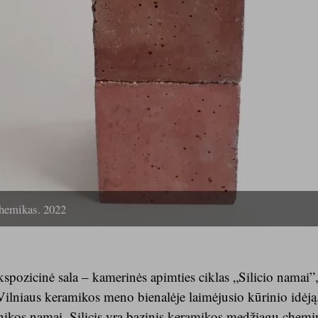
hemikas. 2022
spozicinė sala – kamerinės apimties ciklas „Silicio namai”
Vilniaus keramikos meno bienalėje laimėjusio kūrinio idėją.
onikos namai. Silicis yra bazinis keramikos medžiagų chemin