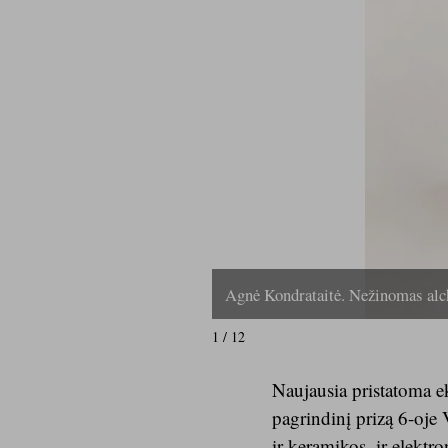
Agnė Kondrataitė. Nežinomas alc
1 / 12
Naujausia pristatoma ek
pagrindinį prizą 6-oje 
ir keramikos, ir elektr