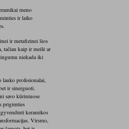
keramikai meno
minties ir laiko
es.
nei ir metafizinei šios
 tačiau kaip ir meilė ar
ptingumu niekada iki
 lauko profesionalai,
bet ir sinerguoti.
ni savo kūriniuose
s prigimties
 įgyvendinti keramikos
ransformacijas. Virsmo,
r šamotą, bet ir