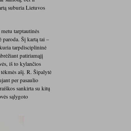
kartą suburia Lietuvos
 metu tarptautinės
 paroda. Šį kartą tai –
kuria tarpdisciplininė
brėžiant patiriamąjį
ės, iš to kylančios
 tėkmės ašį.
R. Šipalytė
ujant per pasaulio
iškos sankirta su kitų
ovės sąlygoto