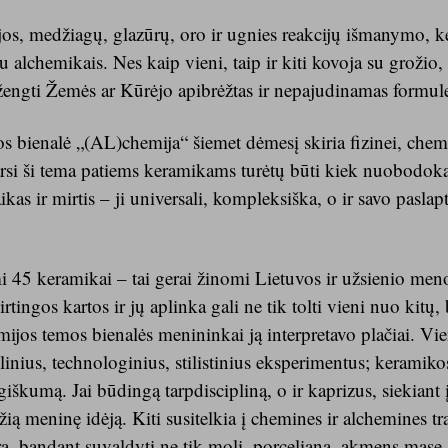
os, medžiagų, glazūrų, oro ir ugnies reakcijų išmanymo, 
 alchemikais. Nes kaip vieni, taip ir kiti kovoja su grožio, 
engti Žemės ar Kūrėjo apibrėžtas ir nepajudinamas formul
s bienalė „(AL)chemija“ šiemet dėmesį skiria fizinei, chemi
tarsi ši tema patiems keramikams turėtų būti kiek nuobodoka,
kas ir mirtis – ji universali, kompleksiška, o ir savo pasla
i 45 keramikai – tai gerai žinomi Lietuvos ir užsienio meno
rtingos kartos ir jų aplinka gali ne tik tolti vieni nuo kitų, 
ijos temos bienalės menininkai ją interpretavo plačiai. Vie
nius, technologinius, stilistinius eksperimentus; keramiko
iškumą. Jai būdingą tarpdiscipliną, o ir kaprizus, siekiant
džią meninę idėją. Kiti susitelkia į chemines ir alchemines t
, bandant suvaldyti ne tik molį, porcelianą, akmens masę a