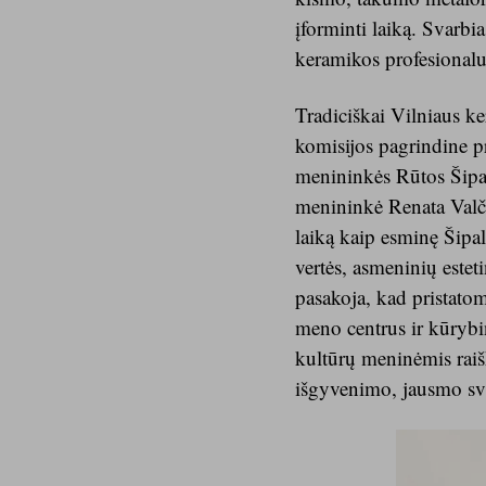
įforminti laiką. Svarbia
keramikos profesionalu
Tradiciškai Vilniaus k
komisijos pagrindine pr
menininkės Rūtos Šipaly
menininkė Renata Valčik
laiką kaip esminę Šipal
vertės, asmeninių estet
pasakoja, kad pristato
meno centrus ir kūrybi
kultūrų meninėmis raiš
išgyvenimo, jausmo sv