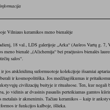
informacija
oje Vilniaus keramikos meno bienalėje
dienį, 18 val., LDS galerijoje „Arka“ (Aušros Vartų g. 7, 
os meno bienalė „(Al)chemija“ bei praėjusios bienalės laure
irčių salos“.
 ir jos atskleidimą suformuotoje kolekcijoje išsamiai aptar
liberali ir kosmopolitiška. Jos medžiagiškumas ir pritaiko
styvųjų civilizacijų buityje ir ritualuose. Ten, kur negali
, jo vidinis ar dvasinis pasaulis perteikiamas gamtos kūri
is metalais ir akmenimis. Tačiau keramikos – kaip ir anksty
formos ir funkcijos kalboje, išlieka.