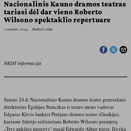
Nacionalinis Kauno dramos teatras
tariasi dėl dar vieno Roberto
Wilsono spektaklio repertuare
2 vasario, 2024
Skaityti 1 min
NKDT
informacija
Sausio 24 d. Nacionalinio Kauno dramos teatro generalinis
direktorius Egidijus Stancikas ir teatro meno vadovas
Edgaras Klivis lankėsi Pirėjaus dramos teatre (Graikija),
kuriame žiūrėjo režisieriaus Roberto Wilsono premjerą
„Trys aukštos moterys“ pagal Edwardo Albee pjesę. Išvyką