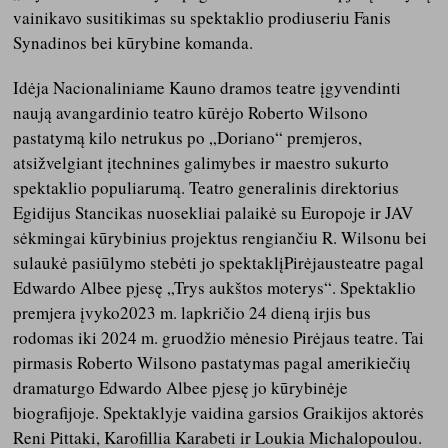
vainikavo susitikimas su spektaklio prodiuseriu Fanis
Synadinos bei kūrybine komanda.
Idėja Nacionaliniame Kauno dramos teatre įgyvendinti
naują avangardinio teatro kūrėjo Roberto Wilsono
pastatymą kilo netrukus po „Doriano“ premjeros,
atsižvelgiant įtechnines galimybes ir maestro sukurto
spektaklio populiarumą. Teatro generalinis direktorius
Egidijus Stancikas nuosekliai palaikė su Europoje ir JAV
sėkmingai kūrybinius projektus rengiančiu R. Wilsonu bei
sulaukė pasiūlymo stebėti jo spektaklįPirėjausteatre pagal
Edwardo Albee pjesę „Trys aukštos moterys“. Spektaklio
premjera įvyko2023 m. lapkričio 24 dieną irjis bus
rodomas iki 2024 m. gruodžio mėnesio Pirėjaus teatre. Tai
pirmasis Roberto Wilsono pastatymas pagal amerikiečių
dramaturgo Edwardo Albee pjesę jo kūrybinėje
biografijoje. Spektaklyje vaidina garsios Graikijos aktorės
Reni Pittaki, Karofillia Karabeti ir Loukia Michalopoulou.