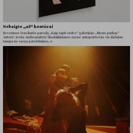
Nebaigto „aš“ kontūrai
Severinos Venckutės paroda „Kaip tapti erdve“ galerijoje „Meno parkas“
Autorė: Jovita Ambrazaitytė Šiuolaikiniame mene autoportretas vis dažniau
tampa ne savęs patvirtinimo, o