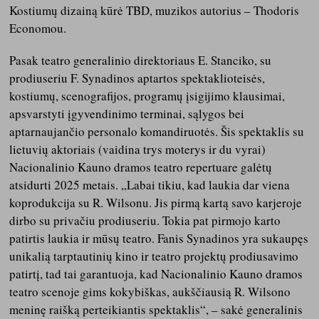
Kostiumų dizainą kūrė TBD, muzikos autorius – Thodoris
Economou.
Pasak teatro generalinio direktoriaus E. Stanciko, su
prodiuseriu F. Synadinos aptartos spektaklioteisės,
kostiumų, scenografijos, programų įsigijimo klausimai,
apsvarstyti įgyvendinimo terminai, sąlygos bei
aptarnaujančio personalo komandiruotės. Šis spektaklis su
lietuvių aktoriais (vaidina trys moterys ir du vyrai)
Nacionalinio Kauno dramos teatro repertuare galėtų
atsidurti 2025 metais. „Labai tikiu, kad laukia dar viena
koprodukcija su R. Wilsonu. Jis pirmą kartą savo karjeroje
dirbo su privačiu prodiuseriu. Tokia pat pirmojo karto
patirtis laukia ir mūsų teatro. Fanis Synadinos yra sukaupęs
unikalią tarptautinių kino ir teatro projektų prodiusavimo
patirtį, tad tai garantuoja, kad Nacionalinio Kauno dramos
teatro scenoje gims kokybiškas, aukščiausią R. Wilsono
meninę raišką perteikiantis spektaklis“, – sakė generalinis