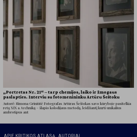
„Portretas Nr. 21“ – tarp chemijos, laiko ir žmogaus
paslapties. Interviu su fotomenininku Artūru Šeštoku
Autorė: Simona Griniūtė Fotografas Artūras Šeštokas savo kūryboje pasitelkia
retą XIX a. techniką – šlapio kolodijaus metodą, leidžiantį kurti unikalius
ambrotipus ant
APIE KRITIKOS ATLASĄ
AUTORIAI