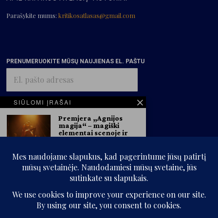
Parašykite mums:
kritikosatlasas@gmail.com
PRENUMERUOKITE MŪSŲ NAUJIENAS EL. PAŠTU
El.
pašto
adresas
SIŪLOMI ĮRAŠAI
PRENUMERUOTI
Premjera „Agnijos
magija“ – magiški
elementai scenoje ir
žiūrovus pasitinkanti J.
Ivanauskaitės plakatų
paroda
NKDT informacija
Nacionaliniame Kauno
dramos teatre gegužės 22 d.
režisieriaus
Režisierius Naubertas
© „Kritikos atlasas“, 2025. Visos teisės saugomos.
Jasinskas neria į
Jurgos Ivanauskaitės
Be „Kritikos atlaso“ sutikimo kopijuoti ir platinti svetainės informaciją