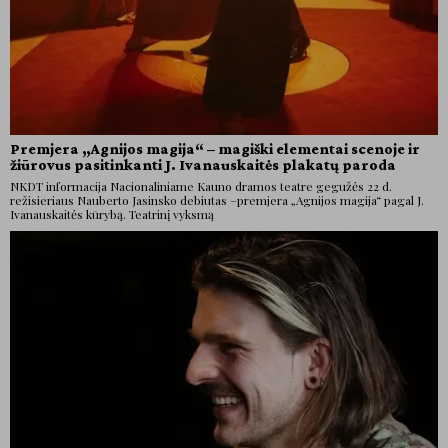
Premjera „Agnijos magija“ – magiški elementai scenoje ir
žiūrovus pasitinkanti J. Ivanauskaitės plakatų paroda
NKDT informacija Nacionaliniame Kauno dramos teatre gegužės 22 d.
režisieriaus Nauberto Jasinsko debiutas –premjera „Agnijos magija“ pagal J.
Ivanauskaitės kūrybą. Teatrinį vyksmą