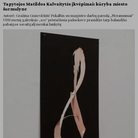
Tapytojos Matildos Kalvaitytės įkvėpimai: kūryba miesto
šurmulyne
Autorė: Gražina Guzevičiūtė Pokalbis su magistro darbų parodą „Neramumai“
VDU menų galerijoje „101“ pristačiusia pašnekove prasidėjo tarp balandžio
pabaigos savaitgalį menkai lankytų