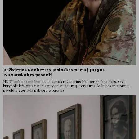
Režisierius Naubertas Jasinskas neria į Jurgos
Ivanauskaitės pasaulį
NKDT informacija Jaunosios kartos režisierius Naubertas Jasinskas, savo
kūryboje ieškantis naujo santykio su lietuvių literatūros, kultūros ir istoriniu
paveldu, gegužės pabaigoje pakvies