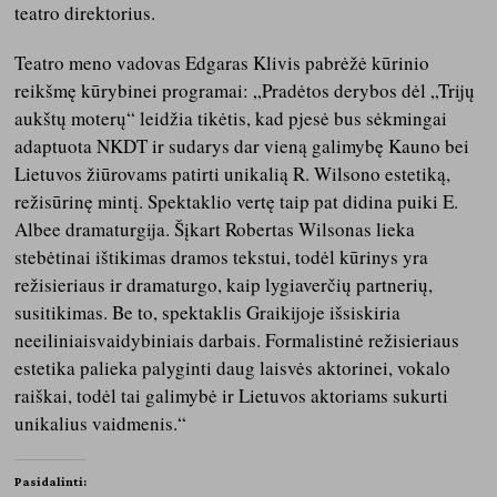
teatro direktorius.
Teatro meno vadovas Edgaras Klivis pabrėžė kūrinio
reikšmę kūrybinei programai: „Pradėtos derybos dėl „Trijų
aukštų moterų“ leidžia tikėtis, kad pjesė bus sėkmingai
adaptuota NKDT ir sudarys dar vieną galimybę Kauno bei
Lietuvos žiūrovams patirti unikalią R. Wilsono estetiką,
režisūrinę mintį. Spektaklio vertę taip pat didina puiki E.
Albee dramaturgija. Šįkart Robertas Wilsonas lieka
stebėtinai ištikimas dramos tekstui, todėl kūrinys yra
režisieriaus ir dramaturgo, kaip lygiaverčių partnerių,
susitikimas. Be to, spektaklis Graikijoje išsiskiria
neeiliniaisvaidybiniais darbais. Formalistinė režisieriaus
estetika palieka palyginti daug laisvės aktorinei, vokalo
raiškai, todėl tai galimybė ir Lietuvos aktoriams sukurti
unikalius vaidmenis.“
Pasidalinti: