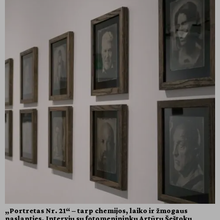
„Portretas Nr. 21“ – tarp chemijos, laiko ir žmogaus
paslapties. Interviu su fotomenininku Artūru Šeštoku