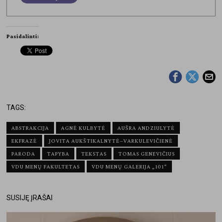
Pasidalinti:
TAGS:
ABSTRAKCIJA
AGNĖ KULBYTĖ
AUŠRA ANDZIULYTĖ
EKFRAZĖ
JOVITA AUKŠTIKALNYTĖ–VARKULEVIČIENĖ
PARODA
TAPYBA
TEKSTAS
TOMAS GENEVIČIUS
VDU MENŲ FAKULTETAS
VDU MENŲ GALERIJA „101“
SUSIJĘ ĮRAŠAI