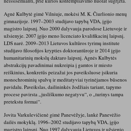
neišsisemianti, prie kurios kontempliavimo nuolat sugrįžta.
Agnė Kulbytė
gimė Vilniuje, mokėsi M. K. Čiurlionio menų
gimnazijoje. 1997–2003 studijavo tapybą VDA, įgijo
magistro laipsnį. Nuo 2000 dalyvauja parodose Lietuvoje ir
užsienyje. 2007 įgijo meno licenciato kvalifikacinį laipsnį.
LDS narė. 2009–2013 Lietuvos kultūros tyrimų institute
studijavo filosofijos krypties doktorantūroje ir 2014 įgijo
humanitarinių mokslų daktaro laipsnį. Agnės Kulbytės
abstrakcijų pavadinimai nukreipia į gamtos ir miesto
reiškinius, konkretūs peizažai jos paveiksluose įsikuria
monochrominių spalvų ir meditatyviai tyrinėjamos būsenos
pavidalu. Paveikslas, dailininkės žodžiais tariant, tapymo
procese pavirsta „jusliškumo negatyvu“, o „turinys tampa
pretekstu formai“.
Jovita Varkulevičienė
gimė Panevėžyje, lankė Panevėžio
dailės mokyklą. 1996–2002 studijavo tapybą VDA, įgijo
magistro laipsnį. Nuo 1997 dalyvauja Lietuvos ir užsienio