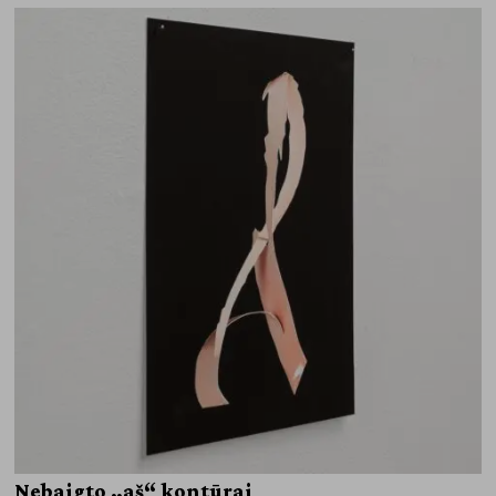
Nebaigto „aš“ kontūrai