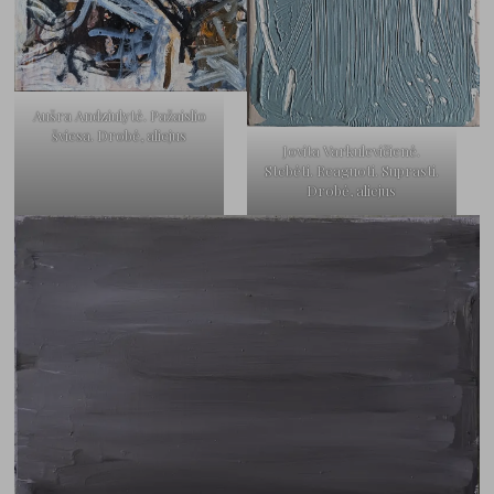
Aušra Andziulytė. Pažaislio
šviesa. Drobė, aliejus
Jovita Varkulevičienė.
Stebėti. Reaguoti. Suprasti.
Drobė, aliejus