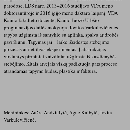
parodose. LDS narė. 2013–2016 studijavo VDA meno
doktorantūroje ir 2016 įgijo meno daktaro laipsnį. VDA
Kauno fakulteto docentė, Kauno Juozo Urbšio
progimnazijos dailės mokytoja. Jovitos Varkulevičienės
tapyba užgimsta iš santykio su aplinka, spalva ar drobės
paviršiumi. Tapymas jai – laike išsidėstęs stebėjimo
procesas ar net ilgas eksperimentas. Į abstrakcijas
virstantys pirminiai vaizdiniai užgimsta iš kasdienybės
stebėjimo. Kitais atvejais viską padiktuoja pats procese
atrandamas tapymo būdas, plastika ir faktūra.
Menininkės: Aušra Andziulytė, Agnė Kulbytė, Jovita
Varkulevičienė.