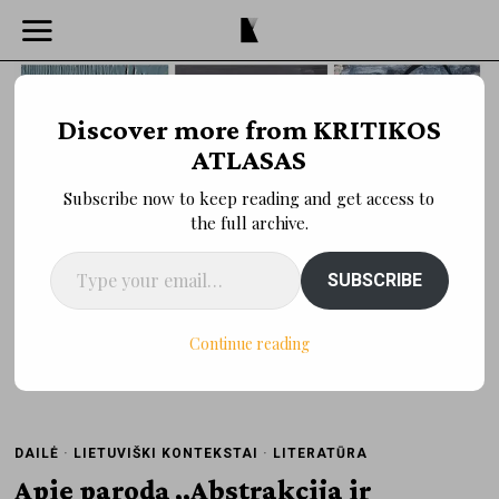
Discover more from KRITIKOS
ATLASAS
Subscribe now to keep reading and get access to
the full archive.
Type your email…
SUBSCRIBE
Continue reading
DAILĖ
·
LIETUVIŠKI KONTEKSTAI
·
LITERATŪRA
Apie parodą „Abstrakcija ir