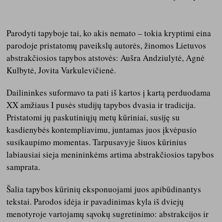
Parodyti tapyboje tai, ko akis nemato – tokia kryptimi eina
parodoje pristatomų paveikslų autorės, žinomos Lietuvos
abstrakčiosios tapybos atstovės: Aušra Andziulytė, Agnė
Kulbytė, Jovita Varkulevičienė.
Dailininkes suformavo ta pati iš kartos į kartą perduodama
XX amžiaus I pusės studijų tapybos dvasia ir tradicija.
Pristatomi jų paskutiniųjų metų kūriniai, susiję su
kasdienybės kontempliavimu, juntamas juos įkvėpusio
susikaupimo momentas. Tarpusavyje šiuos kūrinius
labiausiai sieja menininkėms artima abstrakčiosios tapybos
samprata.
Šalia tapybos kūrinių eksponuojami juos apibūdinantys
tekstai. Parodos idėja ir pavadinimas kyla iš dviejų
menotyroje vartojamų sąvokų sugretinimo: abstrakcijos ir