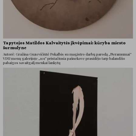
Tapytojos Matildos Kalvaitytės įkvėpimai: kūryba miesto
šurmulyne
Autorė: Gražina Guzevičiūtė Pokalbis su magistro darbų parodą „Neramumai“
VDU menų galerijoje „101“ pristačiusia pašnekove prasidėjo tarp balandžio
pabaigos savaitgalį menkai lankytų