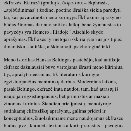
ekfrazės. Ekfrazė (graikų k. ἔκφρασις – ékphrasis,
„apibūdinimas“) žodine, poetine išraiška siekia parodyti
tai, kas pavaizduota meno kūrinyje. Ekfrazinis aprašymo
būdas žinomas dar nuo antikos laikų, bene žymiausias to
pavyzdys yra Homero „Iliadoje“ Aischilo skydo
aprašymas. Ekfrazės tyrinėtojai išskiria įvairius jos tipus:
dinamiška, statitška, aiškinamoji, psichologinė ir kt.
Meno istorikas Hansas Beltingas pastebėjo, kad antikoje
ekfrazė dažniausiai buvo vartojama išrasti meno kūrinius,
t.y., aprašyti neesamus, tik literatūros kūrinyje
egzistuojančius menininkų darbus. Moderniais laikais,
pasak Beltingo, ekfrazė imta naudoti tam, kad atrastų iš
naujo jau egzistuojančius, bet primirštus ar mažiau
žinomus kūrinius. Šiandien prie įprastų, menotyroje
sutinkamų ekfraziškų aprašymų, galima pridėti ir
konceptualius, šiuolaikiniame mene naudojamus ekfrazės
būdus, pvz., kuomet siekiama atkurti prarastus – pavogtus