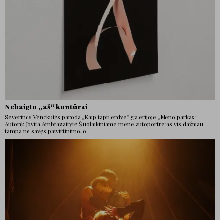
Nebaigto „aš“ kontūrai
Severinos Venckutės paroda „Kaip tapti erdve“ galerijoje „Meno parkas“
Autorė: Jovita Ambrazaitytė Šiuolaikiniame mene autoportretas vis dažniau
tampa ne savęs patvirtinimo, o