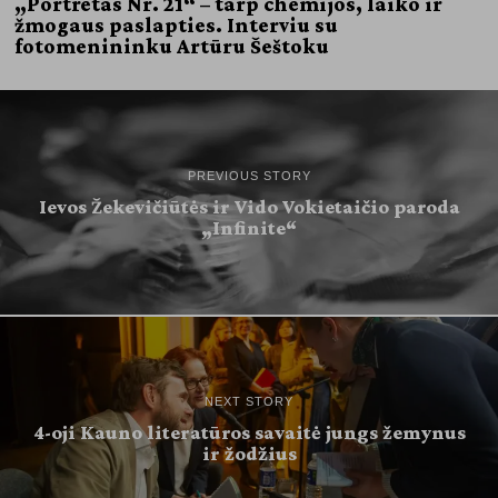
„Portretas Nr. 21“ – tarp chemijos, laiko ir
žmogaus paslapties. Interviu su
fotomenininku Artūru Šeštoku
PREVIOUS STORY
Ievos Žekevičiūtės ir Vido Vokietaičio paroda
„Infinite“
NEXT STORY
4-oji Kauno literatūros savaitė jungs žemynus
ir žodžius