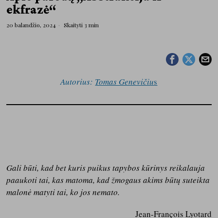
ekfrazė“
20 balandžio, 2024
Skaityti 3 min
Autorius:
Tomas Genevičiu
s
Gali būti, kad bet kuris puikus tapybos kūrinys reikalauja
paaukoti tai, kas matoma, kad žmogaus akims būtų suteikta
malonė matyti tai, ko jos nemato.
Jean-François Lyotard