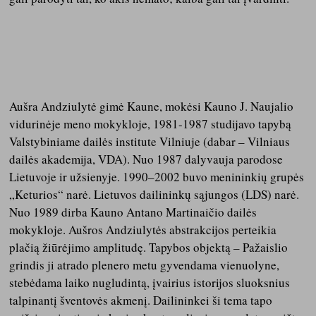
Aušra Andziulytė
gimė Kaune, mokėsi Kauno J. Naujalio
vidurinėje meno mokykloje, 1981-1987 studijavo tapybą
Valstybiniame dailės institute Vilniuje (dabar – Vilniaus
dailės akademija, VDA). Nuo 1987 dalyvauja parodose
Lietuvoje ir užsienyje. 1990–2002 buvo menininkių grupės
„Keturios“ narė. Lietuvos dailininkų sąjungos (LDS) narė.
Nuo 1989 dirba Kauno Antano Martinaičio dailės
mokykloje. Aušros Andziulytės abstrakcijos perteikia
plačią žiūrėjimo amplitudę. Tapybos objektą – Pažaislio
grindis ji atrado plenero metu gyvendama vienuolyne,
stebėdama laiko nugludintą, įvairius istorijos sluoksnius
talpinantį šventovės akmenį. Dailininkei ši tema tapo