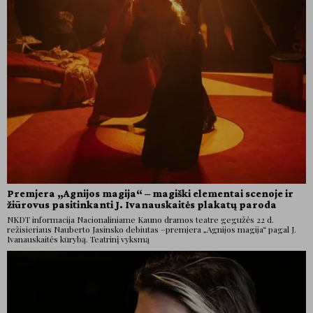
Premjera „Agnijos magija“ – magiški elementai scenoje ir
žiūrovus pasitinkanti J. Ivanauskaitės plakatų paroda
NKDT informacija Nacionaliniame Kauno dramos teatre gegužės 22 d.
režisieriaus Nauberto Jasinsko debiutas –premjera „Agnijos magija“ pagal J.
Ivanauskaitės kūrybą. Teatrinį vyksmą