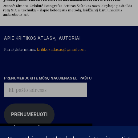
Autorė: Simona Griniūtė Fotografas Artūras Šeštokas savo kūryboje pasitelkia
retą XIX a. techniką – šlapio kolodijaus metodą, leidžiantį kurti unikalius
ambrotipus ant
APIE KRITIKOS ATLASĄ
AUTORIAI
Parašykite mums:
kritikosatlasas@gmail.com
PRENUMERUOKITE MŪSŲ NAUJIENAS EL. PAŠTU
El.
pašto
adresas
PRENUMERUOTI
SIŪLOMI ĮRAŠAI
Tapytojos Matildos