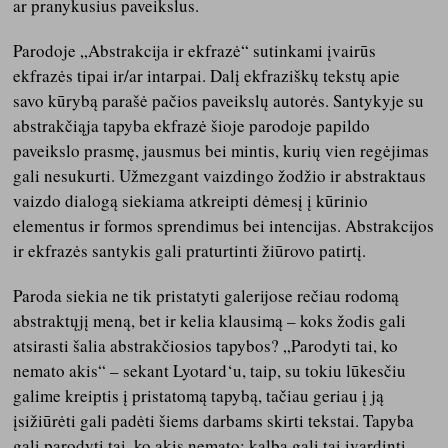
ar pranykusius paveikslus.
Parodoje „Abstrakcija ir ekfrazė“ sutinkami įvairūs
ekfrazės tipai ir/ar intarpai. Dalį ekfraziškų tekstų apie
savo kūrybą parašė pačios paveikslų autorės. Santykyje su
abstrakčiąja tapyba ekfrazė šioje parodoje papildo
paveikslo prasmę, jausmus bei mintis, kurių vien regėjimas
gali nesukurti. Užmezgant vaizdingo žodžio ir abstraktaus
vaizdo dialogą siekiama atkreipti dėmesį į kūrinio
elementus ir formos sprendimus bei intencijas. Abstrakcijos
ir ekfrazės santykis gali praturtinti žiūrovo patirtį.
Paroda siekia ne tik pristatyti galerijose rečiau rodomą
abstraktųjį meną, bet ir kelia klausimą – koks žodis gali
atsirasti šalia abstrakčiosios tapybos? „Parodyti tai, ko
nemato akis“ – sekant Lyotard‘u, taip, su tokiu lūkesčiu
galime kreiptis į pristatomą tapybą, tačiau geriau į ją
įsižiūrėti gali padėti šiems darbams skirti tekstai. Tapyba
gali parodyti tai, ko akis nemato; kalba gali tai įvardinti.