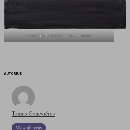
Agnė Kulbytė. Peizažas. Drobė, aliejus
AUTORIUS
Tomas Genevičius
View all posts