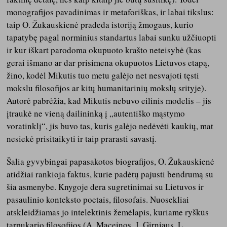
monografijos pavadinimas ir metaforiškas, ir labai tikslus:
taip O. Žukauskienė pradeda istoriją žmogaus, kurio
tapatybę pagal norminius standartus labai sunku užčiuopti
ir kur iškart parodoma okupuoto krašto neteisybė (kas
gerai išmano ar dar prisimena okupuotos Lietuvos etapą,
žino, kodėl Mikutis tuo metu galėjo net nesvajoti tęsti
mokslu filosofijos ar kitų humanitarinių mokslų srityje).
Autorė pabrėžia, kad Mikutis nebuvo eilinis modelis – jis
įtraukė ne vieną dailininką į „autentiško mąstymo
voratinklį“, jis buvo tas, kuris galėjo nedėvėti kaukių, mat
nesiekė prisitaikyti ir taip prarasti savastį.
Šalia gyvybingai papasakotos biografijos, O. Žukauskienė
atidžiai rankioja faktus, kurie padėtų pajusti bendrumą su
šia asmenybe. Knygoje dera sugretinimai su Lietuvos ir
pasaulinio konteksto poetais, filosofais. Nuosekliai
atskleidžiamas jo intelektinis žemėlapis, kuriame ryškūs
tarpukario filosofijos (A. Maceinos, J. Girniaus, L.