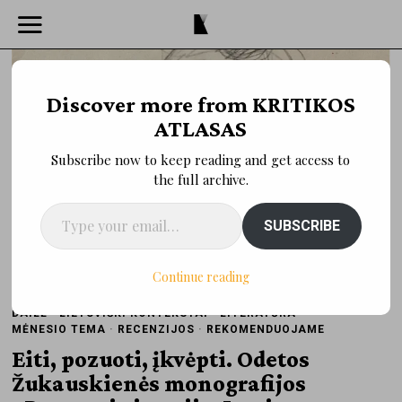
Discover more from KRITIKOS
ATLASAS
Subscribe now to keep reading and get access to
the full archive.
Type your email…
SUBSCRIBE
Continue reading
DAILĖ
·
LIETUVIŠKI KONTEKSTAI
·
LITERATŪRA
·
MĖNESIO TEMA
·
RECENZIJOS
·
REKOMENDUOJAME
Eiti, pozuoti, įkvėpti. Odetos
Žukauskienės monografijos