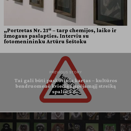
„Portretas Nr. 21“ – tarp chemijos, laiko ir
žmogaus paslapties. Interviu su
fotomenininku Artūru Šeštoku
PREVIOUS STORY
Tai gali būti paskutinis kartas – kultūros
bendruomenė kviečia į įspėjamąjį streiką
spalio 5 d.