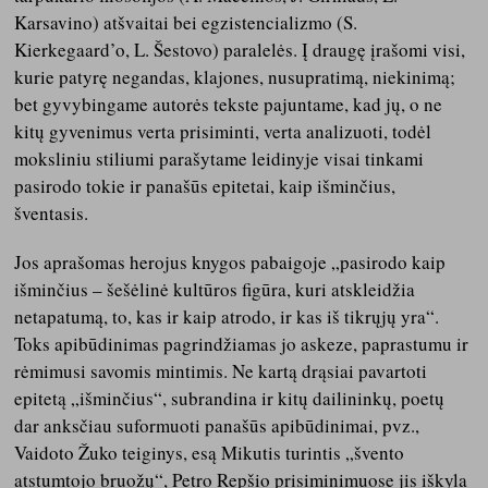
Karsavino) atšvaitai bei egzistencializmo (S.
Kierkegaard’o, L. Šestovo) paralelės. Į draugę įrašomi visi,
kurie patyrę negandas, klajones, nusupratimą, niekinimą;
bet gyvybingame autorės tekste pajuntame, kad jų, o ne
kitų gyvenimus verta prisiminti, verta analizuoti, todėl
moksliniu stiliumi parašytame leidinyje visai tinkami
pasirodo tokie ir panašūs epitetai, kaip išminčius,
šventasis.
Jos aprašomas herojus knygos pabaigoje „pasirodo kaip
išminčius – šešėlinė kultūros figūra, kuri atskleidžia
netapatumą, to, kas ir kaip atrodo, ir kas iš tikrųjų yra“.
Toks apibūdinimas pagrindžiamas jo askeze, paprastumu ir
rėmimusi savomis mintimis. Ne kartą drąsiai pavartoti
epitetą „išminčius“, subrandina ir kitų dailininkų, poetų
dar anksčiau suformuoti panašūs apibūdinimai, pvz.,
Vaidoto Žuko teiginys, esą Mikutis turintis „švento
atstumtojo bruožų“, Petro Repšio prisiminimuose jis iškyla