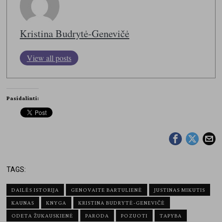
Kristina Budrytė-Genevičė
View all posts
Pasidalinti:
TAGS:
DAILĖS ISTORIJA
GENOVAITE BARTULIENĖ
JUSTINAS MIKUTIS
KAUNAS
KNYGA
KRISTINA BUDRYTĖ-GENEVIČĖ
ODETA ŽUKAUSKIENĖ
PARODA
POZUOTI
TAPYBA