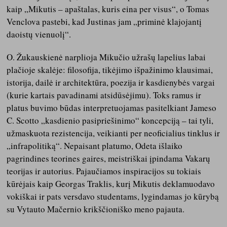
kaip „Mikutis – apaštalas, kuris eina per visus“, o Tomas
Venclova pastebi, kad Justinas jam „priminė klajojantį
daoistų vienuolį“.
O. Žukauskienė narplioja Mikučio užrašų lapelius labai
plačioje skalėje: filosofija, tikėjimo išpažinimo klausimai,
istorija, dailė ir architektūra, poezija ir kasdienybės vargai
(kurie kartais pavadinami atsidūsėjimu). Toks ramus ir
platus buvimo būdas interpretuojamas pasitelkiant Jameso
C. Scotto „kasdienio pasipriešinimo“ koncepciją – tai tyli,
užmaskuota rezistencija, veikianti per neoficialius tinklus ir
„infrapolitiką“. Nepaisant platumo, Odeta išlaiko
pagrindines teorines gaires, meistriškai įpindama Vakarų
teorijas ir autorius. Pajaučiamos inspiracijos su tokiais
kūrėjais kaip Georgas Traklis, kurį Mikutis deklamuodavo
vokiškai ir pats versdavo studentams, lygindamas jo kūrybą
su Vytauto Mačernio krikščioniško meno pajauta.