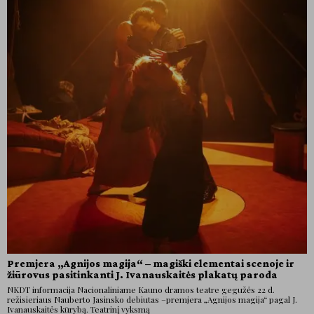
Premjera „Agnijos magija“ – magiški elementai scenoje ir
žiūrovus pasitinkanti J. Ivanauskaitės plakatų paroda
NKDT informacija Nacionaliniame Kauno dramos teatre gegužės 22 d.
režisieriaus Nauberto Jasinsko debiutas –premjera „Agnijos magija“ pagal J.
Ivanauskaitės kūrybą. Teatrinį vyksmą