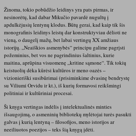
Žinoma, tokio pobūdžio leidinys yra pats pirmas, ir
nesinorėtų, kad dabar Mikučio pavardė nugultų į
apdulkėjusių lentynų klodus. Būtų gerai, kad kaip tik šis
monografinis leidinys leistų dar konstruktyviau dėlioti ne
vieną, o daugelį mažų, bet labai vertingų XX amžiaus
istorijų. „Neaiškios asmenybės“ principu galime pagrįsti
požeminius, bet vos ne pagrindinius šaltinius, kurie
maitina, aprūpina visuomenę „kritine sąmone“. Tik tokių
keistuolių dėka kūrėsi kultūros ir meno oazės –
vizionieriški susibūrimai (prisiminkime dvasinę bendrystę
su Viliumi Orvidu ir kt.), iš kurių formavosi reikšmingi
politiniai ir kultūriniai procesai.
Ši knyga vertingas indėlis į intelektualinės minties
išsaugojimą, o asmeninių bibliotekų mylėtojai turės pasukti
galvas į kurią lentyną – filosofijos, meno istorijos ar
neeiliuotos poezijos – teks šią knygą įdėti.