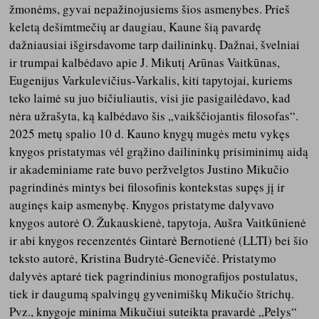
žmonėms, gyvai nepažinojusiems šios asmenybes. Prieš
keletą dešimtmečių ar daugiau, Kaune šią pavardę
dažniausiai išgirsdavome tarp dailininkų. Dažnai, švelniai
ir trumpai kalbėdavo apie J. Mikutį Arūnas Vaitkūnas,
Eugenijus Varkulevičius-Varkalis, kiti tapytojai, kuriems
teko laimė su juo bičiuliautis, visi jie pasigailėdavo, kad
nėra užrašyta, ką kalbėdavo šis „vaikščiojantis filosofas“.
2025 metų spalio 10 d. Kauno knygų mugės metu vykęs
knygos pristatymas vėl grąžino dailininkų prisiminimų aidą
ir akademiniame rate buvo peržvelgtos Justino Mikučio
pagrindinės mintys bei filosofinis kontekstas supęs jį ir
auginęs kaip asmenybę. Knygos pristatyme dalyvavo
knygos autorė O. Žukauskienė, tapytoja, Aušra Vaitkūnienė
ir abi knygos recenzentės Gintarė Bernotienė (LLTI) bei šio
teksto autorė, Kristina Budrytė-Genevičė. Pristatymo
dalyvės aptarė tiek pagrindinius monografijos postulatus,
tiek ir daugumą spalvingų gyvenimiškų Mikučio štrichų.
Pvz., knygoje minima Mikučiui suteikta pravardė „Pelys“