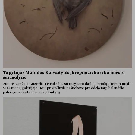
Tapytojos Matildos Kalvaitytės įkvėpimai: kūryba miesto
šurmulyne
Autorė: Gražina Guzevičiūtė Pokalbis su magistro darbų parodą „Neramumai“
VDU menų galerijoje „101“ pristačiusia pašnekove prasidėjo tarp balandžio
pabaigos savaitgalį menkai lankytų