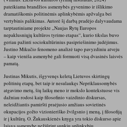
pateikiama brandžios asmenybės gyvenimo ir išlikimo
dramatiškomis politinėmis aplinkybėmis apžvalga bei
vertybinis palikimas. Autorė šį darbą pradėjo dalyvaudama
tarptautiniame projekte „Naujas Rytų Europos
nepaklusniųjų kultūros tyrimo etapas“, kurio tikslas buvo
geriau pažinti sociokultūrinius pasipriešinimo judėjimus.
Justino Mikučio fenomeno analizė tapo pavyzdiniu atveju
– kaip vieniša asmenybė gali formuoti visą dvasinės laisvės
pamatą.
Justinas Mikutis, išgyvenęs keletą Lietuvos skirtingų
politinių etapų, bet taip ir nesulaukęs Nepriklausomybės
atgavimo metų, šių laikų meno ir mokslo kontekstuose vis
dažniau rodosi kaip filosofinio vaizdinio diskursas,
neleidžiantis pamiršti praėjusio amžiaus sovietinės
okupacijos gožto vizionieriško žvilgsnio į meną, į filosofiją
ir į kultūrą. O. Žukauskienės knyga yra tokio diskurso apie
laisvą asmenybę nežiūrint sunkių aplinkybių