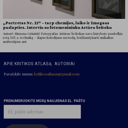
„Portretas Nr. 21“ – tarp chemijos, laiko ir žmogaus
paslapties. Interviu su fotomenininku Artūru Šeštoku
Autorė: Simona Griniūtė Fotografas Artūras Šeštokas savo kūryboje pasitelkia
retą XIX a. techniką – šlapio kolodijaus metodą, leidžiantį kurti unikalius
ambrotipus ant
APIE KRITIKOS ATLASĄ
AUTORIAI
Parašykite mums:
kritikosatlasas@gmail.com
PRENUMERUOKITE MŪSŲ NAUJIENAS EL. PAŠTU
El.
pašto
adresas