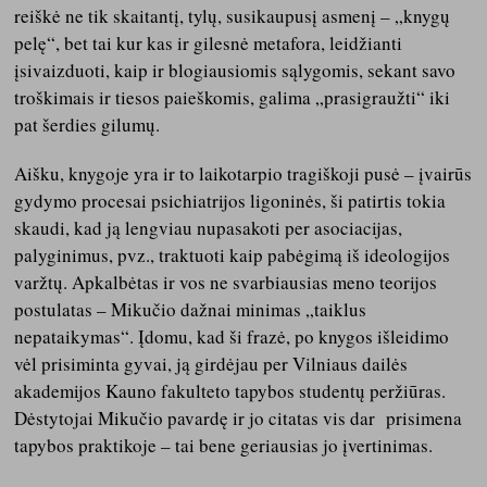
reiškė ne tik skaitantį, tylų, susikaupusį asmenį – „knygų
pelę“, bet tai kur kas ir gilesnė metafora, leidžianti
įsivaizduoti, kaip ir blogiausiomis sąlygomis, sekant savo
troškimais ir tiesos paieškomis, galima „prasigraužti“ iki
pat šerdies gilumų.
Aišku, knygoje yra ir to laikotarpio tragiškoji pusė – įvairūs
gydymo procesai psichiatrijos ligoninės, ši patirtis tokia
skaudi, kad ją lengviau nupasakoti per asociacijas,
palyginimus, pvz., traktuoti kaip pabėgimą iš ideologijos
varžtų. Apkalbėtas ir vos ne svarbiausias meno teorijos
postulatas – Mikučio dažnai minimas „taiklus
nepataikymas“. Įdomu, kad ši frazė, po knygos išleidimo
vėl prisiminta gyvai, ją girdėjau per Vilniaus dailės
akademijos Kauno fakulteto tapybos studentų peržiūras.
Dėstytojai Mikučio pavardę ir jo citatas vis dar prisimena
tapybos praktikoje – tai bene geriausias jo įvertinimas.