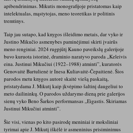
apibendrinimas. Mikutis monografijoje pristatomas kaip
intelektualas, mąstytojas, meno teoretikas ir politinis
tremtinys.
Taip jau sutapo, kad knygos išleidimo metais, dar vyko ir
Justino Mikučio asmenybes paminėjimui skirti įvairūs
meno renginiai. 2024 rugpjūtį Kauno paveikslų galerijoje
buvo kuruota istorinė, draminio naratyvo paroda „Keleivis
eina. Justinui Mikučiui (1922–1988) atminti”, kuratorės
Genovaitė Bartulienė ir Inesa Kuliavaitė-Čepaitienė. Šios
parodos metu knygos autorė skaitė viešą paskaitą,
pristatydama J. Mikutį kaip įkvėpimo šaltinį daugeliui to
meto dailininkų. O parodos uždarymo dieną prie galerijos
sienų vyko Beno Šarkos performansas „Eigastis. Skiriamas
Justinui Mikučiui atminti”.
Šie visi, vienas po kito pasirodę meniniai ir moksliniai
tyrimai apie J. Mikutį iškėlė ir asmeninius prisiminimus