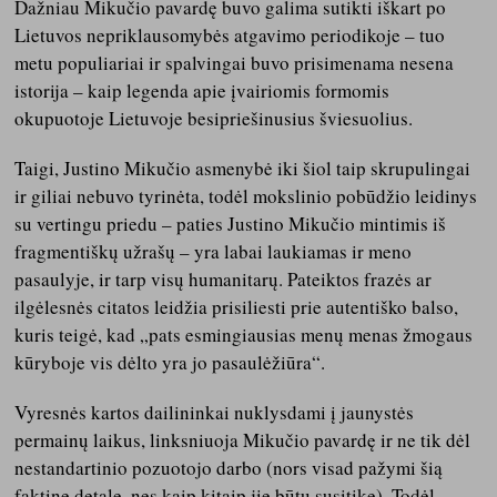
Dažniau Mikučio pavardę buvo galima sutikti iškart po
Lietuvos nepriklausomybės atgavimo periodikoje – tuo
metu populiariai ir spalvingai buvo prisimenama nesena
istorija – kaip legenda apie įvairiomis formomis
okupuotoje Lietuvoje besipriešinusius šviesuolius.
Taigi, Justino Mikučio asmenybė iki šiol taip skrupulingai
ir giliai nebuvo tyrinėta, todėl mokslinio pobūdžio leidinys
su vertingu priedu – paties Justino Mikučio mintimis iš
fragmentiškų užrašų – yra labai laukiamas ir meno
pasaulyje, ir tarp visų humanitarų. Pateiktos frazės ar
ilgėlesnės citatos leidžia prisiliesti prie autentiško balso,
kuris teigė, kad „pats esmingiausias menų menas žmogaus
kūryboje vis dėlto yra jo pasaulėžiūra“.
Vyresnės kartos dailininkai nuklysdami į jaunystės
permainų laikus, linksniuoja Mikučio pavardę ir ne tik dėl
nestandartinio pozuotojo darbo (nors visad pažymi šią
faktinę detalę, nes kaip kitaip jie būtų susitikę). Todėl