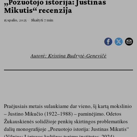
„Pozuotojo istorija: Justinas
Mikutis“ recenzija
15 spalio, 2025
Skaityti 7 min
Autorė: Kristina Budrytė-Genevičė
Praėjusiais metais sulaukiame dar vieno, šį kartą mokslinio
– Justino Mikučio (1922–1988) – paminėjimo. Odetos
Žukauskienės solidžioje penkių skirtingos problematikos
dalių monografijoje „Pozuotojo istorija: Justinas Mikutis“
(Vilnius: Lietuvos kultūros tyrimų institutas, 2024)