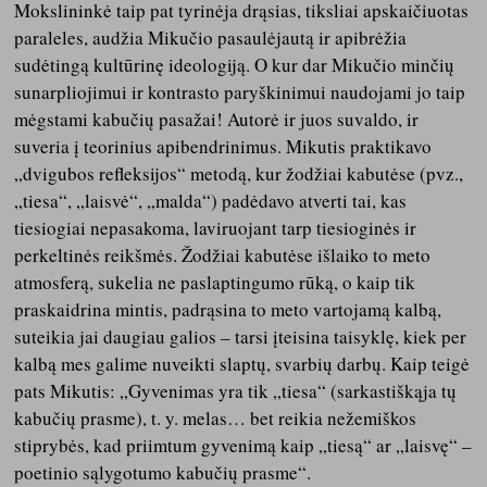
Mokslininkė taip pat tyrinėja drąsias, tiksliai apskaičiuotas
paraleles, audžia Mikučio pasaulėjautą ir apibrėžia
sudėtingą kultūrinę ideologiją. O kur dar Mikučio minčių
sunarpliojimui ir kontrasto paryškinimui naudojami jo taip
mėgstami kabučių pasažai! Autorė ir juos suvaldo, ir
suveria į teorinius apibendrinimus. Mikutis praktikavo
„dvigubos refleksijos“ metodą, kur žodžiai kabutėse (pvz.,
„tiesa“, „laisvė“, „malda“) padėdavo atverti tai, kas
tiesiogiai nepasakoma, laviruojant tarp tiesioginės ir
perkeltinės reikšmės. Žodžiai kabutėse išlaiko to meto
atmosferą, sukelia ne paslaptingumo rūką, o kaip tik
praskaidrina mintis, padrąsina to meto vartojamą kalbą,
suteikia jai daugiau galios – tarsi įteisina taisyklę, kiek per
kalbą mes galime nuveikti slaptų, svarbių darbų. Kaip teigė
pats Mikutis: „Gyvenimas yra tik „tiesa“ (sarkastiškąja tų
kabučių prasme), t. y. melas… bet reikia nežemiškos
stiprybės, kad priimtum gyvenimą kaip „tiesą“ ar „laisvę“ –
poetinio sąlygotumo kabučių prasme“.