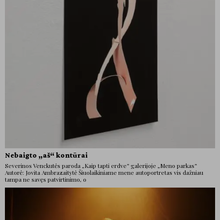
Nebaigto „aš“ kontūrai
Severinos Venckutės paroda „Kaip tapti erdve“ galerijoje „Meno parkas“
Autorė: Jovita Ambrazaitytė Šiuolaikiniame mene autoportretas vis dažniau
tampa ne savęs patvirtinimo, o