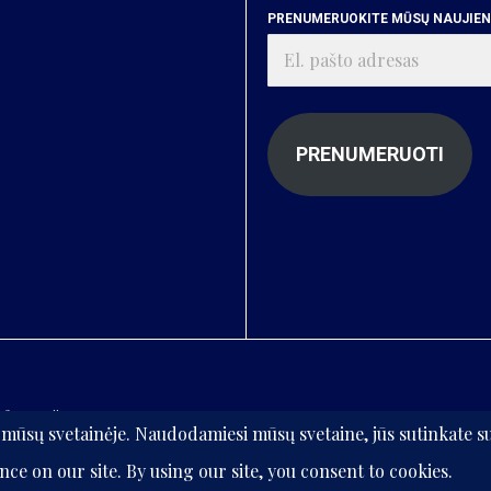
PRENUMERUOKITE MŪSŲ NAUJIENA
El.
pašto
adresas
PRENUMERUOTI
informaciją