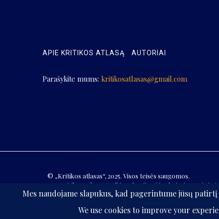
APIE KRITIKOS ATLASĄ
AUTORIAI
Parašykite mums:
kritikosatlasas@gmail.com
© „Kritikos atlasas“, 2025. Visos teisės saugomos.
Be „Kritikos atlaso“ sutikimo kopijuoti ir platinti svetainės 
draudžiama.