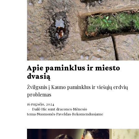
Apie paminklus ir miesto
dvasią
Žvilgsnis į Kauno paminklus ir viešųjų erdvių
problemas
16 rugsėjo, 2024
Dailė
·
Hic sunt dracones
·
Mėnesio
tema
·
Nuomonės
·
Paveldas
·
Rekomenduojame