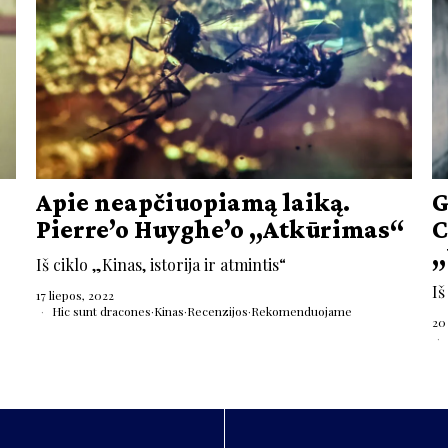
Apie neapčiuopiamą laiką.
G
Pierre’o Huyghe’o „Atkūrimas“
C
„
Iš ciklo „Kinas, istorija ir atmintis“
Iš
17 liepos, 2022
Hic sunt dracones
·
Kinas
·
Recenzijos
·
Rekomenduojame
20