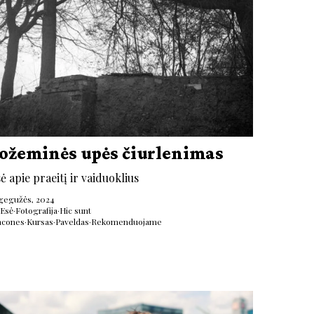
ožeminės upės čiurlenimas
ė apie praeitį ir vaiduoklius
 gegužės, 2024
Esė
·
Fotografija
·
Hic sunt
acones
·
Kursas
·
Paveldas
·
Rekomenduojame