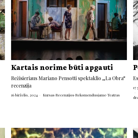
Kartais norime būti apgauti
P
Režisieriaus Mariano Pensotti spektaklio „La Obra“
Es
recenzija
17
16 birželio, 2024
Kursas
·
Recenzijos
·
Rekomenduojame
·
Teatras
dr